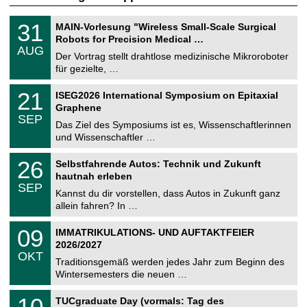
T
3
31
MAIN-Vorlesung "Wireless Small-Scale Surgical
U
1
Robots for Precision Medical …
C
.
AUG
h
0
Der Vortrag stellt drahtlose medizinische Mikroroboter
e
8
für gezielte, …
m
.
n
2
T
i
2
21
ISEG2026 International Symposium on Epitaxial
0
U
t
1
2
Graphene
C
z
.
6
SEP
h
0
Das Ziel des Symposiums ist es, Wissenschaftlerinnen
e
9
und Wissenschaftler …
m
.
n
2
T
i
2
26
Selbstfahrende Autos: Technik und Zukunft
0
U
t
6
2
hautnah erleben
C
z
.
6
SEP
h
0
Kannst du dir vorstellen, dass Autos in Zukunft ganz
e
9
allein fahren? In …
m
.
n
2
T
i
0
09
IMMATRIKULATIONS- UND AUFTAKTFEIER
0
U
t
9
2
2026/2027
C
z
.
6
OKT
h
1
Traditionsgemäß werden jedes Jahr zum Beginn des
e
0
Wintersemesters die neuen …
m
.
n
2
Z
i
1
10
TUCgraduate Day (vormals: Tag des
0
e