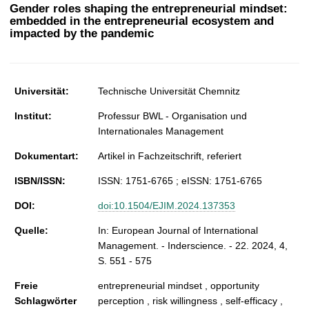
t
Gender roles shaping the entrepreneurial mindset:
embedded in the entrepreneurial ecosystem and
impacted by the pandemic
Universität:
Technische Universität Chemnitz
Institut:
Professur BWL - Organisation und
Internationales Management
Dokumentart:
Artikel in Fachzeitschrift, referiert
ISBN/ISSN:
ISSN: 1751-6765 ; eISSN: 1751-6765
DOI:
doi:10.1504/EJIM.2024.137353
Quelle:
In: European Journal of International
Management. - Inderscience. - 22. 2024, 4,
S. 551 - 575
Freie
entrepreneurial mindset , opportunity
Schlagwörter
perception , risk willingness , self-efficacy ,