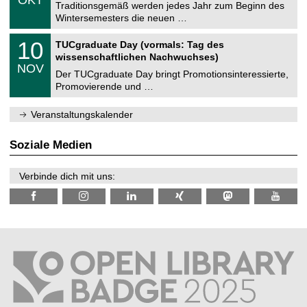
1
Traditionsgemäß werden jedes Jahr zum Beginn des
e
0
Wintersemesters die neuen …
m
.
n
2
Z
i
1
10
TUCgraduate Day (vormals: Tag des
0
e
t
0
2
wissenschaftlichen Nachwuchses)
n
z
.
6
NOV
t
1
Der TUCgraduate Day bringt Promotionsinteressierte,
r
1
Promovierende und …
u
.
m
2
f
0
Veranstaltungskalender
ü
2
r
6
d
Soziale Medien
e
n
w
Verbinde dich mit uns:
i
s
s
e
n
s
c
h
a
f
t
l
i