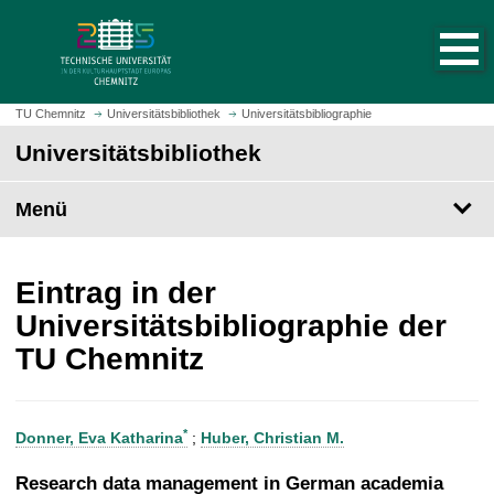
S
S
t
p
a
r
r
i
t
n
TU Chemnitz
Universitätsbibliothek
Universitätsbibliographie
s
g
Universitätsbibliothek
e
e
i
z
t
Menü
u
e
m
a
H
u
a
Eintrag in der
f
u
Universitätsbibliographie der
r
p
TU Chemnitz
u
t
f
i
e
n
n
h
*
Donner, Eva Katharina
;
Huber, Christian M.
a
l
Research data management in German academia