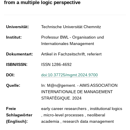
from a multiple logic perspective
t
Universität:
Technische Universität Chemnitz
Institut:
Professur BWL - Organisation und
Internationales Management
Dokumentart:
Artikel in Fachzeitschrift, referiert
ISBN/ISSN:
ISSN 1286-4692
DOI:
doi:10.37725/mgmt.2024.9700
Quelle:
In: M@n@gement. - AIMS ASSOCIATION
INTERNATIONALE DE MANAGEMENT
STRATÉGIQUE. 2024
Freie
early career researchers , institutional logics
Schlagwörter
, micro-level processes , neoliberal
(Englisch):
academia , research data management