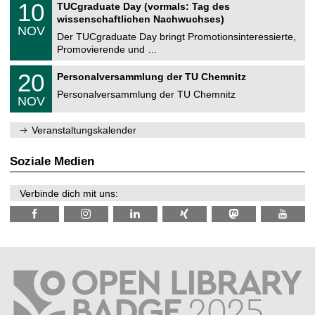
i
1
10
TUCgraduate Day (vormals: Tag des
0
e
t
0
2
wissenschaftlichen Nachwuchses)
n
z
.
6
NOV
t
1
Der TUCgraduate Day bringt Promotionsinteressierte,
r
1
Promovierende und …
u
.
m
2
T
f
2
20
Personalversammlung der TU Chemnitz
0
U
ü
0
2
C
r
Personalversammlung der TU Chemnitz
.
6
NOV
h
d
1
e
e
1
m
n
.
Veranstaltungskalender
n
w
2
i
i
0
t
s
2
Soziale Medien
z
s
6
e
n
Verbinde dich mit uns:
s
c
h
a
f
t
l
i
c
h
e