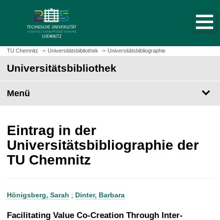
S
S
t
p
a
r
r
i
t
n
TU Chemnitz
Universitätsbibliothek
Universitätsbibliographie
s
g
Universitätsbibliothek
e
e
i
z
t
Menü
u
e
m
a
H
u
a
Eintrag in der
f
u
Universitätsbibliographie der
r
p
TU Chemnitz
u
t
f
i
e
n
n
h
Hönigsberg, Sarah
;
Dinter, Barbara
a
l
Facilitating Value Co-Creation Through Inter-