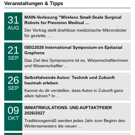
Veranstaltungen & Tipps
T
3
31
MAIN-Vorlesung "Wireless Small-Scale Surgical
U
1
Robots for Precision Medical …
C
.
AUG
h
0
Der Vortrag stellt drahtlose medizinische Mikroroboter
e
8
für gezielte, …
m
.
n
2
T
i
2
21
ISEG2026 International Symposium on Epitaxial
0
U
t
1
2
Graphene
C
z
.
6
SEP
h
0
Das Ziel des Symposiums ist es, Wissenschaftlerinnen
e
9
und Wissenschaftler …
m
.
n
2
T
i
2
26
Selbstfahrende Autos: Technik und Zukunft
0
U
t
6
2
hautnah erleben
C
z
.
6
SEP
h
0
Kannst du dir vorstellen, dass Autos in Zukunft ganz
e
9
allein fahren? In …
m
.
n
2
T
i
0
09
IMMATRIKULATIONS- UND AUFTAKTFEIER
0
U
t
9
2
2026/2027
C
z
.
6
OKT
h
1
Traditionsgemäß werden jedes Jahr zum Beginn des
e
0
Wintersemesters die neuen …
m
.
n
2
Z