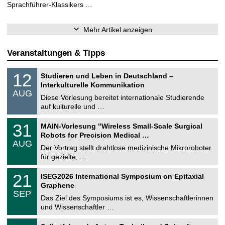
Sprachführer-Klassikers …
Mehr Artikel anzeigen
Veranstaltungen & Tipps
S
1
12
Studieren und Leben in Deutschland –
o
2
Interkulturelle Kommunikation
n
.
AUG
s
0
Diese Vorlesung bereitet internationale Studierende
t
8
auf kulturelle und …
i
.
g
2
T
e
3
31
MAIN-Vorlesung "Wireless Small-Scale Surgical
0
U
1
2
Robots for Precision Medical …
C
.
6
AUG
h
0
Der Vortrag stellt drahtlose medizinische Mikroroboter
e
8
für gezielte, …
m
.
n
2
T
i
2
21
ISEG2026 International Symposium on Epitaxial
0
U
t
1
2
Graphene
C
z
.
6
SEP
h
0
Das Ziel des Symposiums ist es, Wissenschaftlerinnen
e
9
und Wissenschaftler …
m
.
n
2
T
i
2