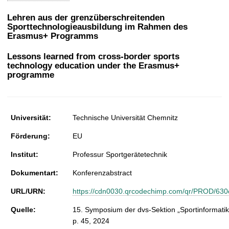
t
Lehren aus der grenzüberschreitenden
Sporttechnologieausbildung im Rahmen des
Erasmus+ Programms
Lessons learned from cross-border sports
technology education under the Erasmus+
programme
Universität:
Technische Universität Chemnitz
Förderung:
EU
Institut:
Professur Sportgerätetechnik
Dokumentart:
Konferenzabstract
URL/URN:
https://cdn0030.qrcodechimp.com/qr/PROD/63
Quelle:
15. Symposium der dvs-Sektion „Sportinformati
p. 45, 2024