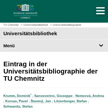
S
S
t
p
a
r
r
i
t
n
TU Chemnitz
Universitätsbibliothek
Universitätsbibliographie
s
g
Universitätsbibliothek
e
e
i
z
t
Menü
u
e
m
a
H
u
a
Eintrag in der
f
u
Universitätsbibliographie der
r
p
TU Chemnitz
u
t
f
i
e
n
n
h
*
Krumm, Dominik
;
Sanseverino, Giuseppe
;
Nemcová, Andrea
a
;
Korvas, Pavel
;
Štastný, Jan
;
Litzenberger, Stefan
;
l
Schwanitz, Stefan