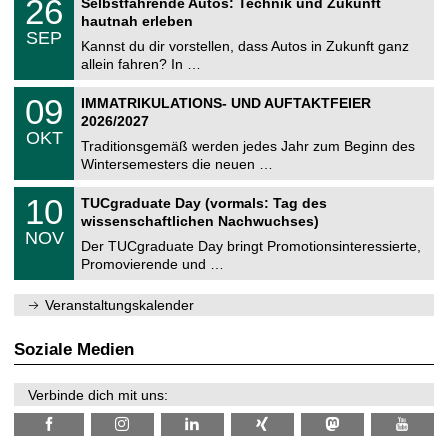
26
Selbstfahrende Autos: Technik und Zukunft
0
U
t
6
2
hautnah erleben
C
z
.
6
SEP
h
0
Kannst du dir vorstellen, dass Autos in Zukunft ganz
e
9
allein fahren? In …
m
.
n
2
T
i
0
09
IMMATRIKULATIONS- UND AUFTAKTFEIER
0
U
t
9
2
2026/2027
C
z
.
6
OKT
h
1
Traditionsgemäß werden jedes Jahr zum Beginn des
e
0
Wintersemesters die neuen …
m
.
n
2
Z
i
1
10
TUCgraduate Day (vormals: Tag des
0
e
t
0
2
wissenschaftlichen Nachwuchses)
n
z
.
6
NOV
t
1
Der TUCgraduate Day bringt Promotionsinteressierte,
r
1
Promovierende und …
u
.
m
2
f
0
Veranstaltungskalender
ü
2
r
6
d
Soziale Medien
e
n
w
Verbinde dich mit uns:
i
s
s
e