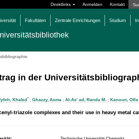
Direktlinks
Anmelden
Kontakt
iversität
Fakultäten
Zentrale Einrichtungen
Studium
In
niversitätsbibliothek
tsbibliographie
trag in der Universitätsbibliogra
*
lyfeh, Khaled
;
Ghazzy, Asma
;
Al-As' ad, Randa M.
;
Kanoun, Olfa
cenyl-triazole complexes and their use in heavy metal ca
sität:
Technische Universität Chemnitz