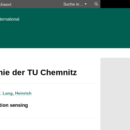
Suchen
Suche in…
ternational
phie der TU Chemnitz
;
Lang, Heinrich
tion sensing