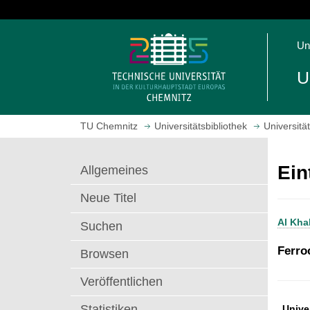
S
p
S
r
Un
t
i
a
n
U
r
g
t
e
s
z
TU Chemnitz
Universitätsbibliothek
Universitä
e
u
i
m
t
H
Ein
Allgemeines
e
a
a
u
Neue Titel
u
p
Al Kha
f
t
Suchen
r
i
Ferro
Browsen
u
n
f
h
Veröffentlichen
e
a
n
l
Statistiken
Univer