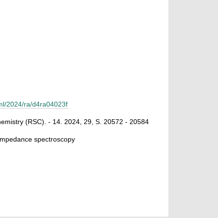
tml/2024/ra/d4ra04023f
hemistry (RSC). - 14. 2024, 29, S. 20572 - 20584
l impedance spectroscopy