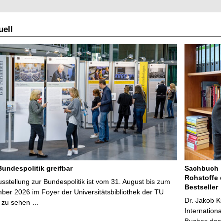
ell
Bundespolitik greifbar
Sachbuch „
Rohstoffe 
stellung zur Bundespolitik ist vom 31. August bis zum
Bestseller
ber 2026 im Foyer der Universitätsbibliothek der TU
Dr. Jakob K
 zu sehen …
Internation
Buches das 