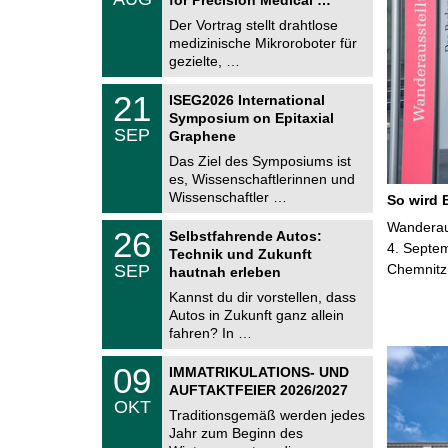
0
e
8
Der Vortrag stellt drahtlose
m
.
medizinische Mikroroboter für
n
2
i
gezielte, …
0
t
2
z
T
6
2
21
ISEG2026 International
U
1
Symposium on Epitaxial
C
.
SEP
h
Graphene
0
e
9
Das Ziel des Symposiums ist
m
.
es, Wissenschaftlerinnen und
n
2
i
Wissenschaftler …
So wird 
0
t
2
z
T
Wanderaus
6
2
26
Selbstfahrende Autos:
U
6
4. Septem
Technik und Zukunft
C
.
SEP
Chemnitz
h
hautnah erleben
0
e
9
Kannst du dir vorstellen, dass
m
.
Autos in Zukunft ganz allein
n
2
i
fahren? In …
0
t
2
z
T
6
0
09
IMMATRIKULATIONS- UND
U
9
AUFTAKTFEIER 2026/2027
C
.
OKT
h
1
Traditionsgemäß werden jedes
e
0
Jahr zum Beginn des
m
.