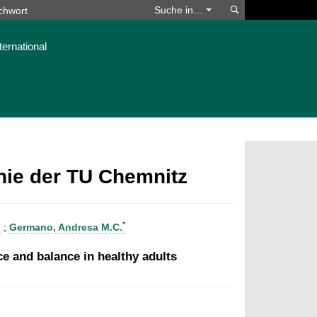
Suchen
Suche in…
ternational
phie der TU Chemnitz
*
l
;
Germano, Andresa M.C.
e and balance in healthy adults