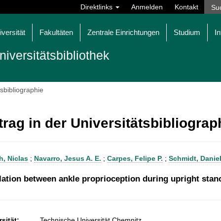
Direktlinks
Anmelden
Kontakt
iversität
Fakultäten
Zentrale Einrichtungen
Studium
In
niversitätsbibliothek
tsbibliographie
trag in der Universitätsbibliogra
, Niclas
;
Navarro, Jesus A. E.
;
Carpes, Felipe P.
;
Schmidt, Danie
lation between ankle proprioception during upright stanc
sität:
Technische Universität Chemnitz