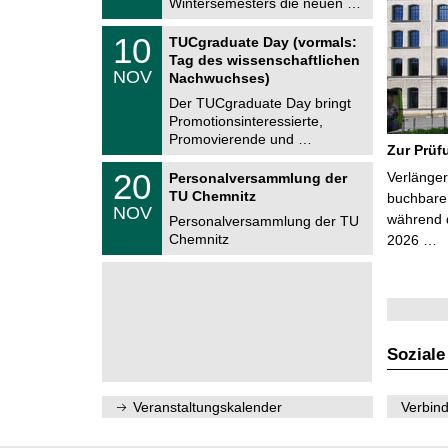
Wintersemesters die neuen …
n
2
i
0
Z
t
1
10
2
TUCgraduate Day (vormals:
e
z
0
6
Tag des wissenschaftlichen
n
.
NOV
t
Nachwuchses)
1
r
1
Der TUCgraduate Day bringt
u
.
Promotionsinteressierte,
m
2
f
Promovierende und …
0
Zur Prüf
ü
2
r
T
6
2
20
Verlänger
Personalversammlung der
d
U
0
TU Chemnitz
e
C
buchbare 
.
NOV
n
h
während d
1
Personalversammlung der TU
w
e
1
Chemnitz
2026 …
i
m
.
s
n
2
s
i
0
e
t
2
n
z
6
s
c
h
Soziale
a
f
t
l
Veranstaltungskalender
Verbind
i
c