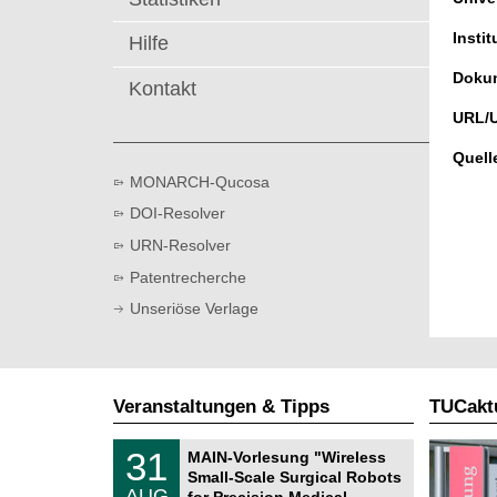
t
Instit
Hilfe
Dokum
Kontakt
URL/
Quell
MONARCH-Qucosa
DOI-Resolver
URN-Resolver
Patentrecherche
Unseriöse Verlage
Veranstaltungen & Tipps
TUCaktu
T
3
31
MAIN-Vorlesung "Wireless
U
1
Small-Scale Surgical Robots
C
.
AUG
h
for Precision Medical …