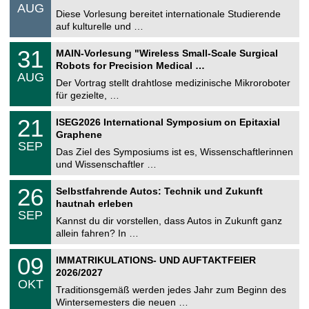
.
AUG
s
0
Diese Vorlesung bereitet internationale Studierende
t
8
auf kulturelle und …
i
.
g
2
T
e
3
31
MAIN-Vorlesung "Wireless Small-Scale Surgical
0
U
1
2
Robots for Precision Medical …
C
.
6
AUG
h
0
Der Vortrag stellt drahtlose medizinische Mikroroboter
e
8
für gezielte, …
m
.
n
2
T
i
2
21
ISEG2026 International Symposium on Epitaxial
0
U
t
1
2
Graphene
C
z
.
6
SEP
h
0
Das Ziel des Symposiums ist es, Wissenschaftlerinnen
e
9
und Wissenschaftler …
m
.
n
2
T
i
2
26
Selbstfahrende Autos: Technik und Zukunft
0
U
t
6
2
hautnah erleben
C
z
.
6
SEP
h
0
Kannst du dir vorstellen, dass Autos in Zukunft ganz
e
9
allein fahren? In …
m
.
n
2
T
i
0
09
IMMATRIKULATIONS- UND AUFTAKTFEIER
0
U
t
9
2
2026/2027
C
z
.
6
OKT
h
1
Traditionsgemäß werden jedes Jahr zum Beginn des
e
0
Wintersemesters die neuen …
m