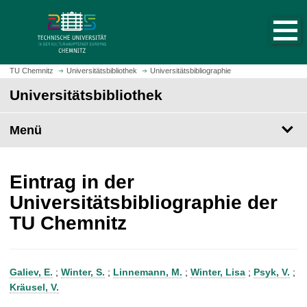
S
S
t
p
a
r
r
i
t
n
TU Chemnitz
Universitätsbibliothek
Universitätsbibliographie
s
g
Universitätsbibliothek
e
e
i
z
t
Menü
u
e
m
a
H
u
a
Eintrag in der
f
u
Universitätsbibliographie der
r
p
TU Chemnitz
u
t
f
i
e
n
n
h
Galiev, E.
;
Winter, S.
;
Linnemann, M.
;
Winter, Lisa
;
Psyk, V.
;
a
Kräusel, V.
l