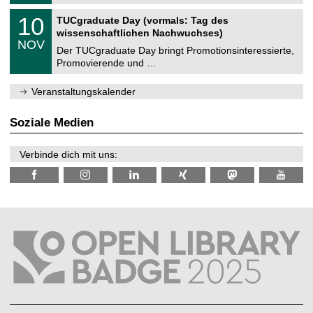
.
n
2
Z
i
1
10
TUCgraduate Day (vormals: Tag des
0
e
t
0
2
wissenschaftlichen Nachwuchses)
n
z
.
6
NOV
t
1
Der TUCgraduate Day bringt Promotionsinteressierte,
r
1
Promovierende und …
u
.
m
2
f
0
Veranstaltungskalender
ü
2
r
6
d
Soziale Medien
e
n
w
Verbinde dich mit uns:
i
s
s
e
n
s
c
h
a
f
t
l
i
c
h