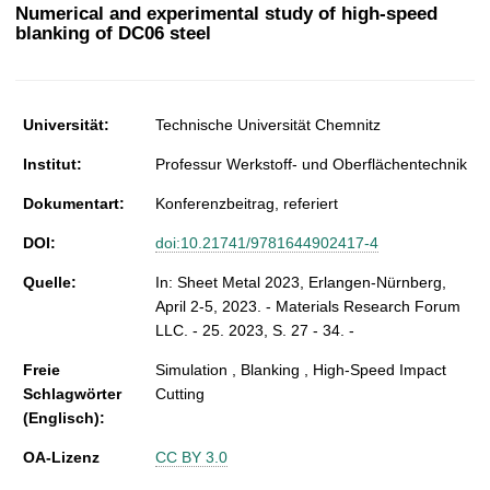
t
Numerical and experimental study of high-speed
blanking of DC06 steel
Universität:
Technische Universität Chemnitz
Institut:
Professur Werkstoff- und Oberflächentechnik
Dokumentart:
Konferenzbeitrag, referiert
DOI:
doi:10.21741/9781644902417-4
Quelle:
In: Sheet Metal 2023, Erlangen-Nürnberg,
April 2-5, 2023. - Materials Research Forum
LLC. - 25. 2023, S. 27 - 34. -
Freie
Simulation , Blanking , High-Speed Impact
Schlagwörter
Cutting
(Englisch):
OA-Lizenz
CC BY 3.0