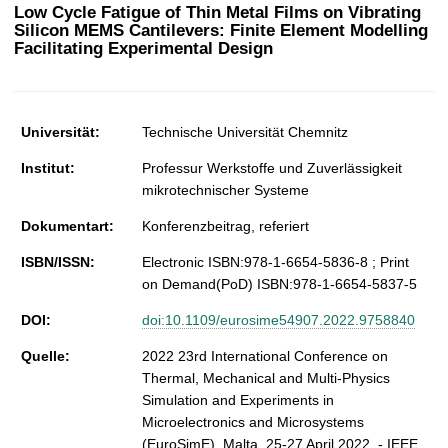
t
Low Cycle Fatigue of Thin Metal Films on Vibrating
Silicon MEMS Cantilevers: Finite Element Modelling
Facilitating Experimental Design
Universität:
Technische Universität Chemnitz
Institut:
Professur Werkstoffe und Zuverlässigkeit
mikrotechnischer Systeme
Dokumentart:
Konferenzbeitrag, referiert
ISBN/ISSN:
Electronic ISBN:978-1-6654-5836-8 ; Print
on Demand(PoD) ISBN:978-1-6654-5837-5
DOI:
doi:10.1109/eurosime54907.2022.9758840
Quelle:
2022 23rd International Conference on
Thermal, Mechanical and Multi-Physics
Simulation and Experiments in
Microelectronics and Microsystems
(EuroSimE), Malta, 25-27 April 2022. - IEEE,