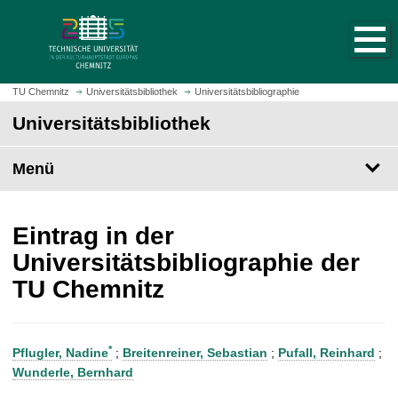
S
S
t
p
a
r
r
i
t
n
TU Chemnitz
Universitätsbibliothek
Universitätsbibliographie
s
g
Universitätsbibliothek
e
e
i
z
t
Menü
u
e
m
a
H
u
a
Eintrag in der
f
u
Universitätsbibliographie der
r
p
TU Chemnitz
u
t
f
i
e
n
n
h
*
Pflugler, Nadine
;
Breitenreiner, Sebastian
;
Pufall, Reinhard
;
a
Wunderle, Bernhard
l