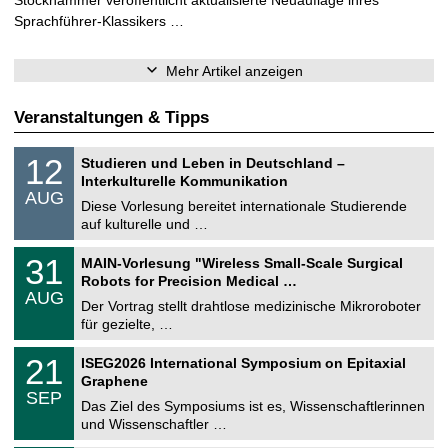
Sprachführer-Klassikers …
Mehr Artikel anzeigen
Veranstaltungen & Tipps
S
1
12
Studieren und Leben in Deutschland –
o
2
Interkulturelle Kommunikation
n
.
AUG
s
0
Diese Vorlesung bereitet internationale Studierende
t
8
auf kulturelle und …
i
.
g
2
T
e
3
31
MAIN-Vorlesung "Wireless Small-Scale Surgical
0
U
1
2
Robots for Precision Medical …
C
.
6
AUG
h
0
Der Vortrag stellt drahtlose medizinische Mikroroboter
e
8
für gezielte, …
m
.
n
2
T
i
2
21
ISEG2026 International Symposium on Epitaxial
0
U
t
1
2
Graphene
C
z
.
6
SEP
h
0
Das Ziel des Symposiums ist es, Wissenschaftlerinnen
e
9
und Wissenschaftler …
m
.
n