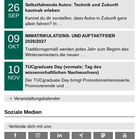
2
T
i
2
26
Selbstfahrende Autos: Technik und Zukunft
0
U
t
6
2
hautnah erleben
C
z
.
6
SEP
h
0
Kannst du dir vorstellen, dass Autos in Zukunft ganz
e
9
allein fahren? In …
m
.
n
2
T
i
0
09
IMMATRIKULATIONS- UND AUFTAKTFEIER
0
U
t
9
2
2026/2027
C
z
.
6
OKT
h
1
Traditionsgemäß werden jedes Jahr zum Beginn des
e
0
Wintersemesters die neuen …
m
.
n
2
Z
i
1
10
TUCgraduate Day (vormals: Tag des
0
e
t
0
2
wissenschaftlichen Nachwuchses)
n
z
.
6
NOV
t
1
Der TUCgraduate Day bringt Promotionsinteressierte,
r
1
Promovierende und …
u
.
m
2
f
0
Veranstaltungskalender
ü
2
r
6
d
Soziale Medien
e
n
w
Verbinde dich mit uns:
i
s
s