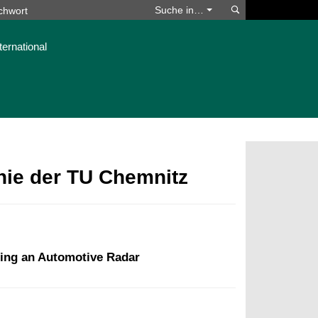
Suchen
Suche in…
ternational
phie der TU Chemnitz
sing an Automotive Radar