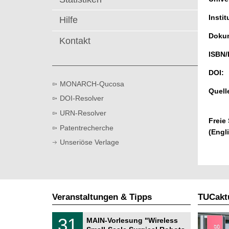
t
Instit
Hilfe
Dokum
Kontakt
ISBN/
DOI:
MONARCH-Qucosa
Quell
DOI-Resolver
URN-Resolver
Freie
Patentrecherche
(Engl
Unseriöse Verlage
Veranstaltungen & Tipps
TUCaktu
T
3
31
MAIN-Vorlesung "Wireless
U
1