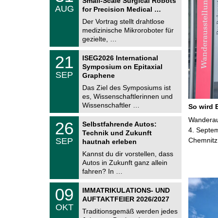
Small-Scale Surgical Robots
C
.
AUG
h
for Precision Medical …
0
e
8
Der Vortrag stellt drahtlose
m
.
medizinische Mikroroboter für
n
2
i
gezielte, …
0
t
2
z
T
6
2
21
ISEG2026 International
U
1
Symposium on Epitaxial
C
.
SEP
h
Graphene
0
e
9
Das Ziel des Symposiums ist
m
.
es, Wissenschaftlerinnen und
n
2
i
Wissenschaftler …
So wird 
0
t
2
z
T
Wanderaus
6
2
26
Selbstfahrende Autos:
U
6
4. Septem
Technik und Zukunft
C
.
SEP
Chemnitz
h
hautnah erleben
0
e
9
Kannst du dir vorstellen, dass
m
.
Autos in Zukunft ganz allein
n
2
i
fahren? In …
0
t
2
z
T
6
0
09
IMMATRIKULATIONS- UND
U
9
AUFTAKTFEIER 2026/2027
C
.
OKT
h
1
Traditionsgemäß werden jedes
e
0