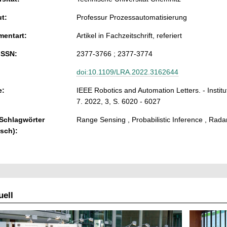
ut:
Professur Prozessautomatisierung
entart:
Artikel in Fachzeitschrift, referiert
ISSN:
2377-3766 ; 2377-3774
doi:10.1109/LRA.2022.3162644
e:
IEEE Robotics and Automation Letters. - Institut
7. 2022, 3, S. 6020 - 6027
 Schlagwörter
Range Sensing , Probabilistic Inference , Rad
isch):
ell