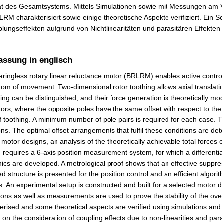
ität des Gesamtsystems. Mittels Simulationen sowie mit Messungen a
RM charakterisiert sowie einige theoretische Aspekte verifiziert. Ein 
lungseffekten aufgrund von Nichtlinearitäten und parasitären Effekt
assung in englisch
ringless rotary linear reluctance motor (BRLRM) enables active control o
dom of movement. Two-dimensional rotor toothing allows axial translatio
hing can be distinguished, and their force generation is theoretically m
tors, where the opposite poles have the same offset with respect to the rot
f toothing. A minimum number of pole pairs is required for each case. The 
ons. The optimal offset arrangements that fulfil these conditions are d
 motor designs, an analysis of the theoretically achievable total forces 
equires a 6-axis position measurement system, for which a differential
nics are developed. A metrological proof shows that an effective suppre
ied structure is presented for the position control and an efficient algor
s. An experimental setup is constructed and built for a selected motor d
ions as well as measurements are used to prove the stability of the o
erised and some theoretical aspects are verified using simulations a
s on the consideration of coupling effects due to non-linearities and pa