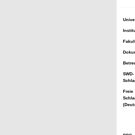
Univer
Instit
Fakul
Dokum
Betre
SWD-
Schla
Freie
Schla
(Deut