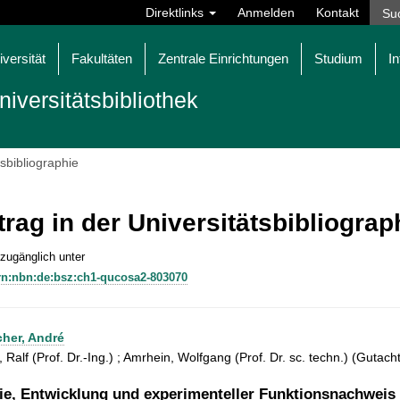
Direktlinks
Anmelden
Kontakt
iversität
Fakultäten
Zentrale Einrichtungen
Studium
In
niversitätsbibliothek
tsbibliographie
trag in der Universitätsbibliogra
 zugänglich unter
rn:nbn:de:bsz:ch1-qucosa2-803070
cher, André
 Ralf (Prof. Dr.-Ing.) ; Amrhein, Wolfgang (Prof. Dr. sc. techn.) (Gutach
ie, Entwicklung und experimenteller Funktionsnachweis e