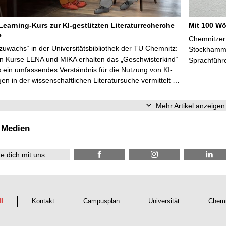
Learning-Kurs zur KI-gestützten Literaturrecherche
Mit 100 Wö
e
Chemnitzer 
zuwachs“ in der Universitätsbibliothek der TU Chemnitz:
Stockhammer
en Kurse LENA und MIKA erhalten das „Geschwisterkind“
Sprachführ
 ein umfassendes Verständnis für die Nutzung von KI-
n in der wissenschaftlichen Literatursuche vermittelt …
Mehr Artikel anzeigen
 Medien
e dich mit uns:
ll
Kontakt
Campusplan
Universität
Chemn