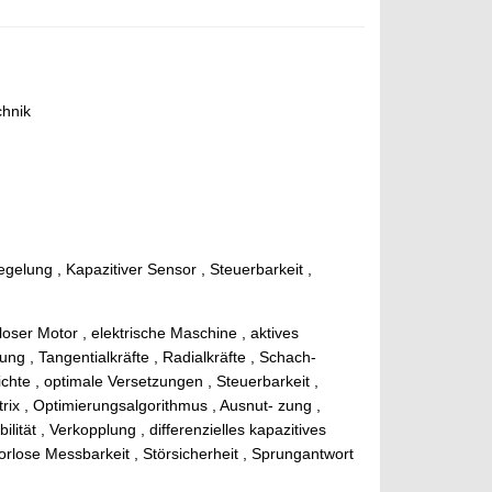
chnik
gelung , Kapazitiver Sensor , Steuerbarkeit ,
oser Motor , elektrische Maschine , aktives
g , Tangentialkräfte , Radialkräfte , Schach-
hte , optimale Versetzungen , Steuerbarkeit ,
trix , Optimierungsalgorithmus , Ausnut- zung ,
ität , Verkopplung , differenzielles kapazitives
rlose Messbarkeit , Störsicherheit , Sprungantwort