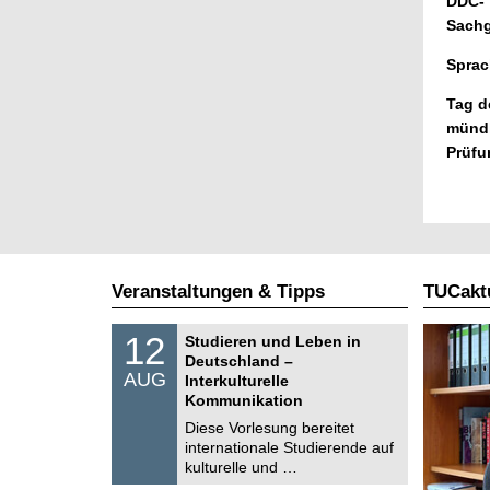
DDC-
Sachg
Sprac
Tag d
münd
Prüfu
Veranstaltungen & Tipps
TUCaktu
S
1
12
Studieren und Leben in
o
2
Deutschland –
n
.
AUG
s
Interkulturelle
0
t
Kommunikation
8
i
.
Diese Vorlesung bereitet
g
2
e
internationale Studierende auf
0
kulturelle und …
2
6