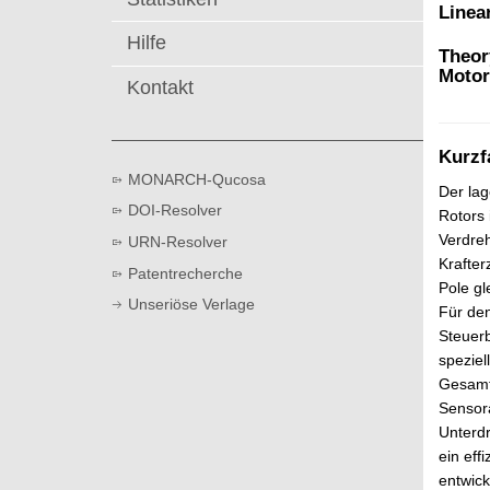
t
Linea
Hilfe
Theor
Motor
Kontakt
Kurzf
MONARCH-Qucosa
Der lag
DOI-Resolver
Rotors 
Verdreh
URN-Resolver
Krafter
Patentrecherche
Pole gl
Unseriöse Verlage
Für den
Steuerb
speziel
Gesamtk
Sensora
Unterdr
ein eff
entwick