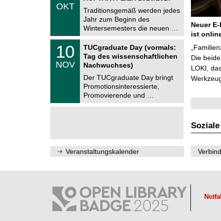
.
OKT
h
1
Traditionsgemäß werden jedes
e
0
Jahr zum Beginn des
m
.
Neuer E-
Wintersemesters die neuen …
n
2
ist onlin
i
0
Z
t
1
10
2
TUCgraduate Day (vormals:
„Familien
e
z
0
6
Tag des wissenschaftlichen
n
Die beid
.
NOV
t
Nachwuchses)
1
LOKI, das
r
1
Der TUCgraduate Day bringt
Werkzeuge
u
.
Promotionsinteressierte,
m
2
f
Promovierende und …
0
ü
2
r
6
d
e
Soziale
n
w
i
Veranstaltungskalender
Verbind
s
s
e
n
s
c
Notfa
h
a
f
t