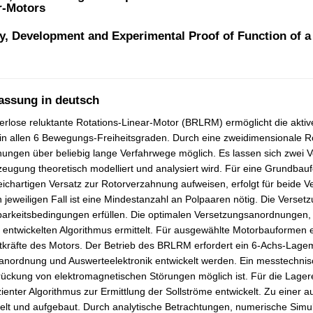
r-Motors
y, Development and Experimental Proof of Function of a
assung in deutsch
erlose reluktante Rotations-Linear-Motor (BRLRM) ermöglicht die akt
in allen 6 Bewegungs-Freiheitsgraden. Durch eine zweidimensionale 
ungen über beliebig lange Verfahrwege möglich. Es lassen sich zwei 
zeugung theoretisch modelliert und analysiert wird. Für eine Grundba
eichartigen Versatz zur Rotorverzahnung aufweisen, erfolgt für beide 
 jeweiligen Fall ist eine Mindestanzahl an Polpaaren nötig. Die Ver
arkeitsbedingungen erfüllen. Die optimalen Versetzungsanordnungen, w
l entwickelten Algorithmus ermittelt. Für ausgewählte Motorbauformen e
räfte des Motors. Der Betrieb des BRLRM erfordert ein 6-Achs-Lagemes
nordnung und Auswerteelektronik entwickelt werden. Ein messtechnis
ückung von elektromagnetischen Störungen möglich ist. Für die Lagereg
izienter Algorithmus zur Ermittlung der Sollströme entwickelt. Zu eine
elt und aufgebaut. Durch analytische Betrachtungen, numerische Simu