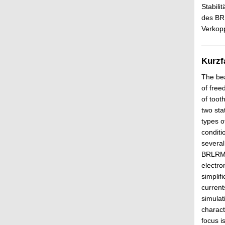
Stabil
des BRL
Verkopp
Kurzf
The bea
of free
of toot
two sta
types o
conditi
several
BRLRM r
electro
simplif
current
simulat
charact
focus i