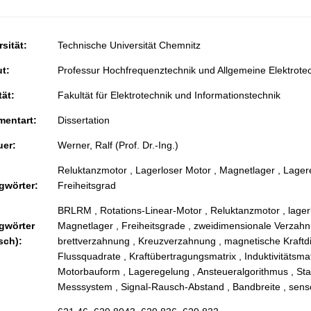
sität:
Technische Universität Chemnitz
ut:
Professur Hochfrequenztechnik und Allgemeine Elektrote
tät:
Fakultät für Elektrotechnik und Informationstechnik
entart:
Dissertation
uer:
Werner, Ralf (Prof. Dr.-Ing.)
Reluktanzmotor , Lagerloser Motor , Magnetlager , Lagere
gwörter:
Freiheitsgrad
BRLRM , Rotations-Linear-Motor , Reluktanzmotor , lagerl
gwörter
Magnetlager , Freiheitsgrade , zweidimensionale Verzahnun
sch):
brettverzahnung , Kreuzverzahnung , magnetische Kraftdic
Flussquadrate , Kraftübertragungsmatrix , Induktivitätsma
Motorbauform , Lageregelung , Ansteueralgorithmus , Stabil
Messsystem , Signal-Rausch-Abstand , Bandbreite , senso