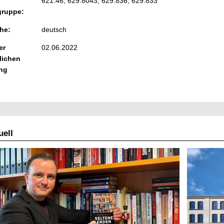
621.46, 629.8043, 629.836, 629.833
ruppe:
he:
deutsch
er
02.06.2022
lichen
ng
ell