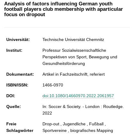
t
Analysis of factors influencing German youth
football players club membership with aparticular
focus on dropout
Universität:
Technische Universität Chemnitz
Institut:
Professur Sozialwissenschaftliche
Perspektiven von Sport, Bewegung und
Gesundheitsförderung
Dokumentart:
Artikel in Fachzeitschrift, referiert
ISBN/ISSN:
1466-0970
DOI:
doi:10.1080/14660970.2022.2061957
Quelle:
In: Soccer & Society. - London : Routledge.
2022
Freie
Drop-out , Jugendliche , Fußball ,
Schlagwörter
Sportvereine , biografisches Mapping