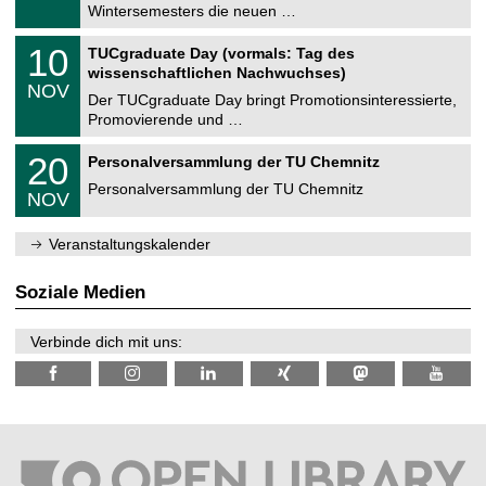
0
Wintersemesters die neuen …
m
.
n
2
Z
i
1
10
TUCgraduate Day (vormals: Tag des
0
e
t
0
2
wissenschaftlichen Nachwuchses)
n
z
.
6
NOV
t
1
Der TUCgraduate Day bringt Promotionsinteressierte,
r
1
Promovierende und …
u
.
m
2
T
f
2
20
Personalversammlung der TU Chemnitz
0
U
ü
0
2
C
r
Personalversammlung der TU Chemnitz
.
6
NOV
h
d
1
e
e
1
m
n
.
Veranstaltungskalender
n
w
2
i
i
0
t
s
2
Soziale Medien
z
s
6
e
n
Verbinde dich mit uns:
s
c
h
a
f
t
l
i
c