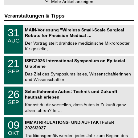
Mehr Artikel anzeigen
Veranstaltungen & Tipps
T
3
31
MAIN-Vorlesung "Wireless Small-Scale Surgical
U
1
Robots for Precision Medical …
C
.
AUG
h
0
Der Vortrag stellt drahtlose medizinische Mikroroboter
e
8
für gezielte, …
m
.
n
2
T
i
2
21
ISEG2026 International Symposium on Epitaxial
0
U
t
1
2
Graphene
C
z
.
6
SEP
h
0
Das Ziel des Symposiums ist es, Wissenschaftlerinnen
e
9
und Wissenschaftler …
m
.
n
2
T
i
2
26
Selbstfahrende Autos: Technik und Zukunft
0
U
t
6
2
hautnah erleben
C
z
.
6
SEP
h
0
Kannst du dir vorstellen, dass Autos in Zukunft ganz
e
9
allein fahren? In …
m
.
n
2
T
i
0
09
IMMATRIKULATIONS- UND AUFTAKTFEIER
0
U
t
9
2
2026/2027
C
z
.
6
OKT
h
1
Traditionsgemäß werden jedes Jahr zum Beginn des
e