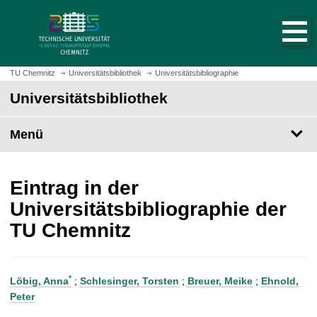
S
S
t
p
a
r
r
i
t
n
TU Chemnitz
Universitätsbibliothek
Universitätsbibliographie
s
g
Universitätsbibliothek
e
e
i
z
t
Menü
u
e
m
a
H
u
a
Eintrag in der
f
u
Universitätsbibliographie der
r
p
TU Chemnitz
u
t
f
i
e
n
n
h
*
Löbig, Anna
;
Schlesinger, Torsten
;
Breuer, Meike
;
Ehnold,
a
Peter
l