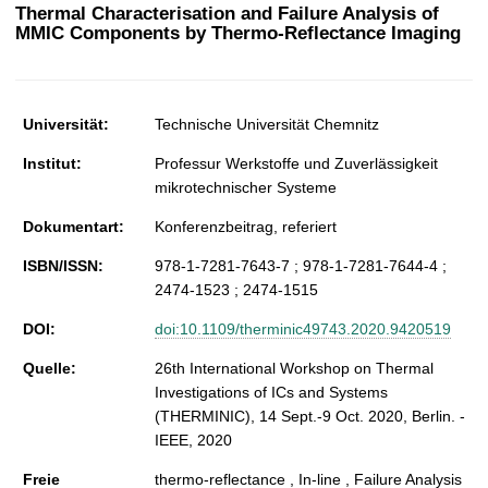
t
Thermal Characterisation and Failure Analysis of
MMIC Components by Thermo-Reflectance Imaging
Universität:
Technische Universität Chemnitz
Institut:
Professur Werkstoffe und Zuverlässigkeit
mikrotechnischer Systeme
Dokumentart:
Konferenzbeitrag, referiert
ISBN/ISSN:
978-1-7281-7643-7 ; 978-1-7281-7644-4 ;
2474-1523 ; 2474-1515
DOI:
doi:10.1109/therminic49743.2020.9420519
Quelle:
26th International Workshop on Thermal
Investigations of ICs and Systems
(THERMINIC), 14 Sept.-9 Oct. 2020, Berlin. -
IEEE, 2020
Freie
thermo-reflectance , In-line , Failure Analysis