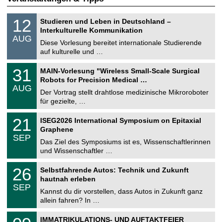
S
1
12
Studieren und Leben in Deutschland –
o
2
Interkulturelle Kommunikation
n
.
AUG
s
0
Diese Vorlesung bereitet internationale Studierende
t
8
auf kulturelle und …
i
.
g
2
T
e
3
31
MAIN-Vorlesung "Wireless Small-Scale Surgical
0
U
1
2
Robots for Precision Medical …
C
.
6
AUG
h
0
Der Vortrag stellt drahtlose medizinische Mikroroboter
e
8
für gezielte, …
m
.
n
2
T
i
2
21
ISEG2026 International Symposium on Epitaxial
0
U
t
1
2
Graphene
C
z
.
6
SEP
h
0
Das Ziel des Symposiums ist es, Wissenschaftlerinnen
e
9
und Wissenschaftler …
m
.
n
2
T
i
2
26
Selbstfahrende Autos: Technik und Zukunft
0
U
t
6
2
hautnah erleben
C
z
.
6
SEP
h
0
Kannst du dir vorstellen, dass Autos in Zukunft ganz
e
9
allein fahren? In …
m
.
n
2
T
i
0
IMMATRIKULATIONS- UND AUFTAKTFEIER
0
U