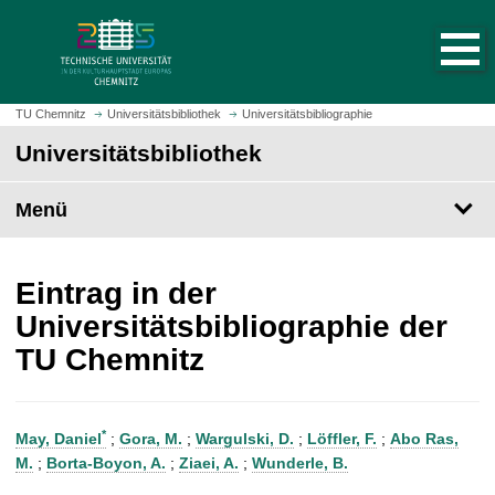
S
S
t
p
a
r
r
i
t
n
TU Chemnitz
Universitätsbibliothek
Universitätsbibliographie
s
g
Universitätsbibliothek
e
e
i
z
t
Menü
u
e
m
a
H
u
a
Eintrag in der
f
u
Universitätsbibliographie der
r
p
TU Chemnitz
u
t
f
i
e
n
n
h
*
May, Daniel
;
Gora, M.
;
Wargulski, D.
;
Löffler, F.
;
Abo Ras,
a
M.
;
Borta-Boyon, A.
;
Ziaei, A.
;
Wunderle, B.
l