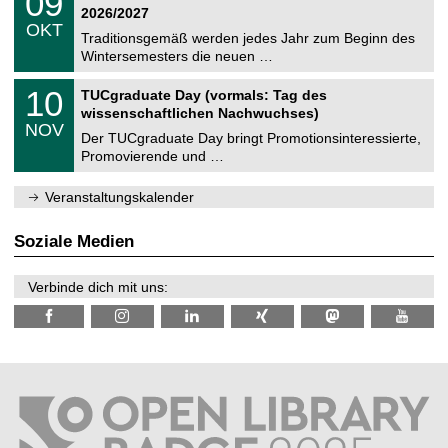
09
t
9
2
2026/2027
C
z
.
6
OKT
h
1
Traditionsgemäß werden jedes Jahr zum Beginn des
e
0
Wintersemesters die neuen …
m
.
n
2
Z
i
1
10
TUCgraduate Day (vormals: Tag des
0
e
t
0
2
wissenschaftlichen Nachwuchses)
n
z
.
6
NOV
t
1
Der TUCgraduate Day bringt Promotionsinteressierte,
r
1
Promovierende und …
u
.
m
2
f
0
Veranstaltungskalender
ü
2
r
6
d
Soziale Medien
e
n
w
Verbinde dich mit uns:
i
s
s
e
n
s
c
h
a
f
t