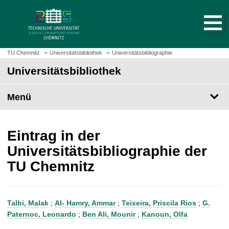
S
S
t
p
a
r
r
i
t
n
TU Chemnitz
Universitätsbibliothek
Universitätsbibliographie
s
g
Universitätsbibliothek
e
e
i
z
t
Menü
u
e
m
a
H
u
a
Eintrag in der
f
u
Universitätsbibliographie der
r
p
TU Chemnitz
u
t
f
i
e
n
n
h
Talbi, Malak
;
Al- Hamry, Ammar
;
Teixeira, Priscila Rios
;
G.
a
Paternoc, Leonardo
;
Ben Ali, Mounir
;
Kanoun, Olfa
l