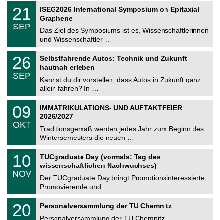
2
T
i
2
21
ISEG2026 International Symposium on Epitaxial
0
U
t
1
2
Graphene
C
z
.
6
SEP
h
0
Das Ziel des Symposiums ist es, Wissenschaftlerinnen
e
9
und Wissenschaftler …
m
.
n
2
T
i
2
26
Selbstfahrende Autos: Technik und Zukunft
0
U
t
6
2
hautnah erleben
C
z
.
6
SEP
h
0
Kannst du dir vorstellen, dass Autos in Zukunft ganz
e
9
allein fahren? In …
m
.
n
2
T
i
0
09
IMMATRIKULATIONS- UND AUFTAKTFEIER
0
U
t
9
2
2026/2027
C
z
.
6
OKT
h
1
Traditionsgemäß werden jedes Jahr zum Beginn des
e
0
Wintersemesters die neuen …
m
.
n
2
Z
i
1
10
TUCgraduate Day (vormals: Tag des
0
e
t
0
2
wissenschaftlichen Nachwuchses)
n
z
.
6
NOV
t
1
Der TUCgraduate Day bringt Promotionsinteressierte,
r
1
Promovierende und …
u
.
m
2
T
f
2
20
Personalversammlung der TU Chemnitz
0
U
ü
0
2
C
r
Personalversammlung der TU Chemnitz
.