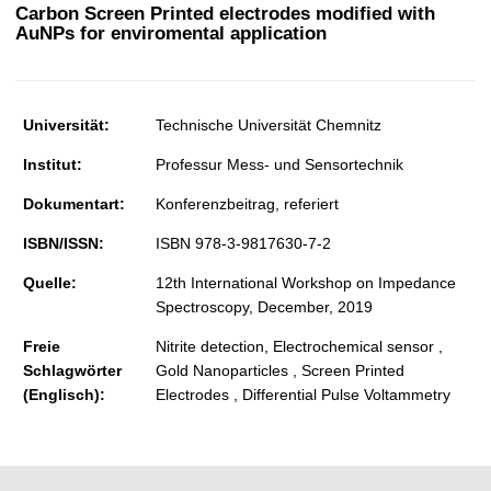
t
Carbon Screen Printed electrodes modified with
AuNPs for enviromental application
Universität:
Technische Universität Chemnitz
Institut:
Professur Mess- und Sensortechnik
Dokumentart:
Konferenzbeitrag, referiert
ISBN/ISSN:
ISBN 978-3-9817630-7-2
Quelle:
12th International Workshop on Impedance
Spectroscopy, December, 2019
Freie
Nitrite detection, Electrochemical sensor ,
Schlagwörter
Gold Nanoparticles , Screen Printed
(Englisch):
Electrodes , Differential Pulse Voltammetry