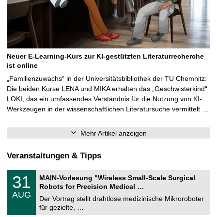
Neuer E-Learning-Kurs zur KI-gestützten Literaturrecherche
ist online
„Familienzuwachs“ in der Universitätsbibliothek der TU Chemnitz:
Die beiden Kurse LENA und MIKA erhalten das „Geschwisterkind“
LOKI, das ein umfassendes Verständnis für die Nutzung von KI-
Werkzeugen in der wissenschaftlichen Literatursuche vermittelt …
Mehr Artikel anzeigen
Veranstaltungen & Tipps
T
3
31
MAIN-Vorlesung "Wireless Small-Scale Surgical
U
1
Robots for Precision Medical …
C
.
AUG
h
0
Der Vortrag stellt drahtlose medizinische Mikroroboter
e
8
für gezielte, …
m
.
n