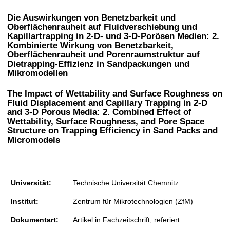
t
Die Auswirkungen von Benetzbarkeit und
Oberflächenrauheit auf Fluidverschiebung und
Kapillartrapping in 2-D- und 3-D-Porösen Medien: 2.
Kombinierte Wirkung von Benetzbarkeit,
Oberflächenrauheit und Porenraumstruktur auf
Dietrapping-Effizienz in Sandpackungen und
Mikromodellen
The Impact of Wettability and Surface Roughness on
Fluid Displacement and Capillary Trapping in 2-D
and 3-D Porous Media: 2. Combined Effect of
Wettability, Surface Roughness, and Pore Space
Structure on Trapping Efficiency in Sand Packs and
Micromodels
Universität:
Technische Universität Chemnitz
Institut:
Zentrum für Mikrotechnologien (ZfM)
Dokumentart:
Artikel in Fachzeitschrift, referiert