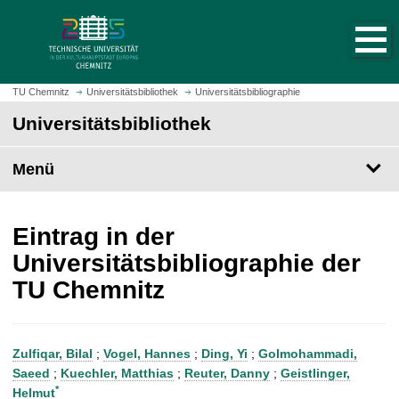
S
S
t
p
a
r
r
i
t
n
TU Chemnitz
Universitätsbibliothek
Universitätsbibliographie
s
g
Universitätsbibliothek
e
e
i
z
t
Menü
u
e
m
a
H
u
a
Eintrag in der
f
u
Universitätsbibliographie der
r
p
TU Chemnitz
u
t
f
i
e
n
n
h
Zulfiqar, Bilal
;
Vogel, Hannes
;
Ding, Yi
;
Golmohammadi,
a
Saeed
;
Kuechler, Matthias
;
Reuter, Danny
;
Geistlinger,
l
*
Helmut