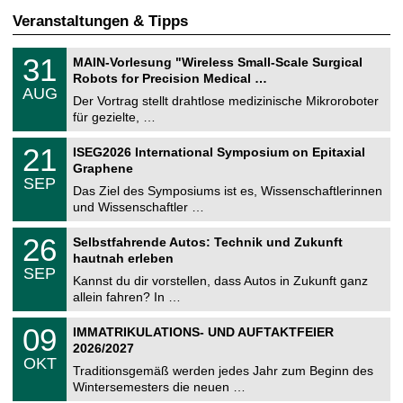
Veranstaltungen & Tipps
T
3
31
MAIN-Vorlesung "Wireless Small-Scale Surgical
U
1
Robots for Precision Medical …
C
.
AUG
h
0
Der Vortrag stellt drahtlose medizinische Mikroroboter
e
8
für gezielte, …
m
.
n
2
T
i
2
21
ISEG2026 International Symposium on Epitaxial
0
U
t
1
2
Graphene
C
z
.
6
SEP
h
0
Das Ziel des Symposiums ist es, Wissenschaftlerinnen
e
9
und Wissenschaftler …
m
.
n
2
T
i
2
26
Selbstfahrende Autos: Technik und Zukunft
0
U
t
6
2
hautnah erleben
C
z
.
6
SEP
h
0
Kannst du dir vorstellen, dass Autos in Zukunft ganz
e
9
allein fahren? In …
m
.
n
2
T
i
0
09
IMMATRIKULATIONS- UND AUFTAKTFEIER
0
U
t
9
2
2026/2027
C
z
.
6
OKT
h
1
Traditionsgemäß werden jedes Jahr zum Beginn des
e
0
Wintersemesters die neuen …
m
.