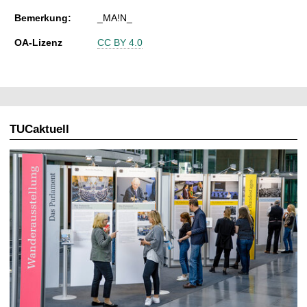
Bemerkung:
_MA!N_
OA-Lizenz
CC BY 4.0
TUCaktuell