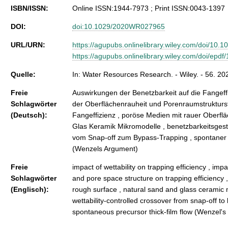
ISBN/ISSN:
Online ISSN:1944-7973 ; Print ISSN:0043-1397
DOI:
doi:10.1029/2020WR027965
URL/URN:
https://agupubs.onlinelibrary.wiley.com/doi/1
https://agupubs.onlinelibrary.wiley.com/doi/e
Quelle:
In: Water Resources Research. - Wiley. - 56. 
Freie
Auswirkungen der Benetzbarkeit auf die Fangeff
Schlagwörter
der Oberflächenrauheit und Porenraumstrukturst
(Deutsch):
Fangeffizienz , poröse Medien mit rauer Oberfl
Glas Keramik Mikromodelle , benetzbarkeitsge
vom Snap-off zum Bypass-Trapping , spontaner V
(Wenzels Argument)
Freie
impact of wettability on trapping efficiency , im
Schlagwörter
and pore space structure on trapping efficiency 
(Englisch):
rough surface , natural sand and glass ceramic
wettability-controlled crossover from snap-off to
spontaneous precursor thick-film flow (Wenzel'