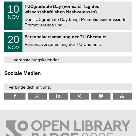
n
2
Z
i
1
10
TUCgraduate Day (vormals: Tag des
0
e
t
0
2
wissenschaftlichen Nachwuchses)
n
z
.
6
NOV
t
1
Der TUCgraduate Day bringt Promotionsinteressierte,
r
1
Promovierende und …
u
.
m
2
T
f
2
20
Personalversammlung der TU Chemnitz
0
U
ü
0
2
C
r
Personalversammlung der TU Chemnitz
.
6
NOV
h
d
1
e
e
1
m
n
.
Veranstaltungskalender
n
w
2
i
i
0
t
s
2
Soziale Medien
z
s
6
e
n
Verbinde dich mit uns:
s
c
h
a
f
t
l
i
c
h
e