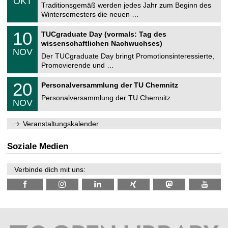
OKT
h
1
Traditionsgemäß werden jedes Jahr zum Beginn des
e
0
Wintersemesters die neuen …
m
.
n
2
Z
i
1
10
TUCgraduate Day (vormals: Tag des
0
e
t
0
2
wissenschaftlichen Nachwuchses)
n
z
.
6
NOV
t
1
Der TUCgraduate Day bringt Promotionsinteressierte,
r
1
Promovierende und …
u
.
m
2
T
f
2
20
Personalversammlung der TU Chemnitz
0
U
ü
0
2
C
r
Personalversammlung der TU Chemnitz
.
6
NOV
h
d
1
e
e
1
m
n
.
Veranstaltungskalender
n
w
2
i
i
0
t
s
2
Soziale Medien
z
s
6
e
n
Verbinde dich mit uns:
s
c
h
a
f
t
l
i