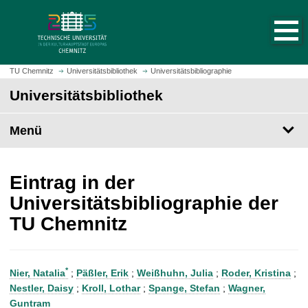
S
S
t
p
a
r
r
i
t
n
TU Chemnitz
Universitätsbibliothek
Universitätsbibliographie
s
g
Universitätsbibliothek
e
e
i
z
t
Menü
u
e
m
a
H
u
a
Eintrag in der
f
u
Universitätsbibliographie der
r
p
TU Chemnitz
u
t
f
i
e
n
n
h
*
Nier, Natalia
;
Päßler, Erik
;
Weißhuhn, Julia
;
Roder, Kristina
;
a
Nestler, Daisy
;
Kroll, Lothar
;
Spange, Stefan
;
Wagner,
l
Guntram