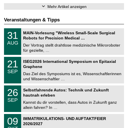
Mehr Artikel anzeigen
Veranstaltungen & Tipps
T
3
31
MAIN-Vorlesung "Wireless Small-Scale Surgical
U
1
Robots for Precision Medical …
C
.
AUG
h
0
Der Vortrag stellt drahtlose medizinische Mikroroboter
e
8
für gezielte, …
m
.
n
2
T
i
2
21
ISEG2026 International Symposium on Epitaxial
0
U
t
1
2
Graphene
C
z
.
6
SEP
h
0
Das Ziel des Symposiums ist es, Wissenschaftlerinnen
e
9
und Wissenschaftler …
m
.
n
2
T
i
2
26
Selbstfahrende Autos: Technik und Zukunft
0
U
t
6
2
hautnah erleben
C
z
.
6
SEP
h
0
Kannst du dir vorstellen, dass Autos in Zukunft ganz
e
9
allein fahren? In …
m
.
n
2
T
i
0
09
IMMATRIKULATIONS- UND AUFTAKTFEIER
0
U
t
9
2
2026/2027
C
z
.
6