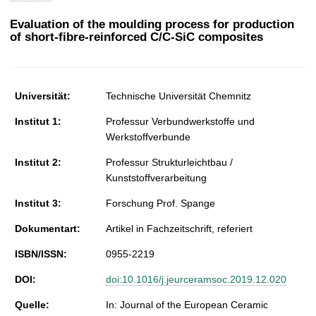
t
Evaluation of the moulding process for production
of short-fibre-reinforced C/C-SiC composites
Universität:
Technische Universität Chemnitz
Institut 1:
Professur Verbundwerkstoffe und
Werkstoffverbunde
Institut 2:
Professur Strukturleichtbau /
Kunststoffverarbeitung
Institut 3:
Forschung Prof. Spange
Dokumentart:
Artikel in Fachzeitschrift, referiert
ISBN/ISSN:
0955-2219
DOI:
doi:10.1016/j.jeurceramsoc.2019.12.020
Quelle:
In: Journal of the European Ceramic