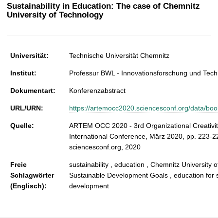
t
Sustainability in Education: The case of Chemnitz
University of Technology
Universität:
Technische Universität Chemnitz
Institut:
Professur BWL - Innovationsforschung und Te
Dokumentart:
Konferenzabstract
URL/URN:
https://artemocc2020.sciencesconf.org/data/b
Quelle:
ARTEM OCC 2020 - 3rd Organizational Creativity
International Conference, März 2020, pp. 223-22
sciencesconf.org, 2020
Freie
sustainability , education , Chemnitz University 
Schlagwörter
Sustainable Development Goals , education for 
(Englisch):
development