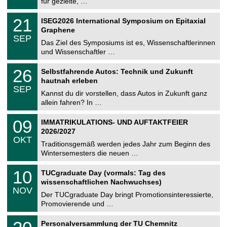
für gezielte, …
m
.
n
2
T
i
2
21
ISEG2026 International Symposium on Epitaxial
0
U
t
1
2
Graphene
C
z
.
6
SEP
h
0
Das Ziel des Symposiums ist es, Wissenschaftlerinnen
e
9
und Wissenschaftler …
m
.
n
2
T
i
2
26
Selbstfahrende Autos: Technik und Zukunft
0
U
t
6
2
hautnah erleben
C
z
.
6
SEP
h
0
Kannst du dir vorstellen, dass Autos in Zukunft ganz
e
9
allein fahren? In …
m
.
n
2
T
i
0
09
IMMATRIKULATIONS- UND AUFTAKTFEIER
0
U
t
9
2
2026/2027
C
z
.
6
OKT
h
1
Traditionsgemäß werden jedes Jahr zum Beginn des
e
0
Wintersemesters die neuen …
m
.
n
2
Z
i
1
10
TUCgraduate Day (vormals: Tag des
0
e
t
0
2
wissenschaftlichen Nachwuchses)
n
z
.
6
NOV
t
1
Der TUCgraduate Day bringt Promotionsinteressierte,
r
1
Promovierende und …
u
.
m
2
T
f
2
Personalversammlung der TU Chemnitz
0
U