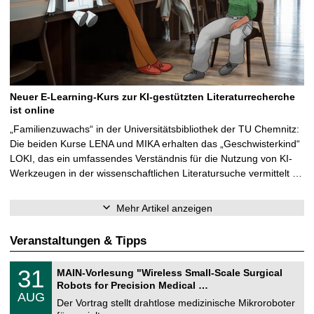
Neuer E-Learning-Kurs zur KI-gestützten Literaturrecherche
ist online
„Familienzuwachs“ in der Universitätsbibliothek der TU Chemnitz:
Die beiden Kurse LENA und MIKA erhalten das „Geschwisterkind“
LOKI, das ein umfassendes Verständnis für die Nutzung von KI-
Werkzeugen in der wissenschaftlichen Literatursuche vermittelt …
Mehr Artikel anzeigen
Veranstaltungen & Tipps
T
3
31
MAIN-Vorlesung "Wireless Small-Scale Surgical
U
1
Robots for Precision Medical …
C
.
AUG
h
0
Der Vortrag stellt drahtlose medizinische Mikroroboter
e
8