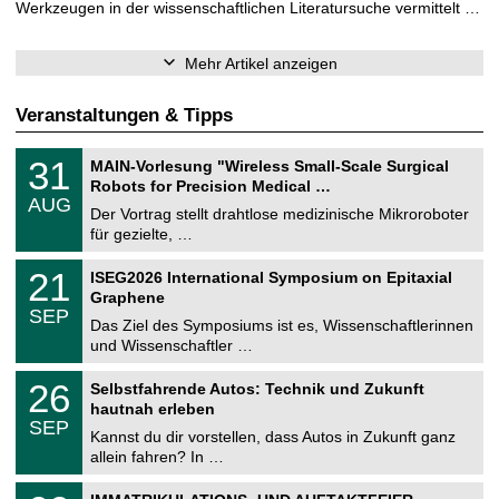
Werkzeugen in der wissenschaftlichen Literatursuche vermittelt …
Mehr Artikel anzeigen
Veranstaltungen & Tipps
T
3
31
MAIN-Vorlesung "Wireless Small-Scale Surgical
U
1
Robots for Precision Medical …
C
.
AUG
h
0
Der Vortrag stellt drahtlose medizinische Mikroroboter
e
8
für gezielte, …
m
.
n
2
T
i
2
21
ISEG2026 International Symposium on Epitaxial
0
U
t
1
2
Graphene
C
z
.
6
SEP
h
0
Das Ziel des Symposiums ist es, Wissenschaftlerinnen
e
9
und Wissenschaftler …
m
.
n
2
T
i
2
26
Selbstfahrende Autos: Technik und Zukunft
0
U
t
6
2
hautnah erleben
C
z
.
6
SEP
h
0
Kannst du dir vorstellen, dass Autos in Zukunft ganz
e
9
allein fahren? In …
m
.
n
2
T
i
0