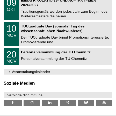
09
IMMATRIKULATIONS- UND AUFTAKTFEIER
0
U
t
9
2
2026/2027
C
z
.
6
OKT
h
1
Traditionsgemäß werden jedes Jahr zum Beginn des
e
0
Wintersemesters die neuen …
m
.
n
2
Z
i
1
10
TUCgraduate Day (vormals: Tag des
0
e
t
0
2
wissenschaftlichen Nachwuchses)
n
z
.
6
NOV
t
1
Der TUCgraduate Day bringt Promotionsinteressierte,
r
1
Promovierende und …
u
.
m
2
T
f
2
20
Personalversammlung der TU Chemnitz
0
U
ü
0
2
C
r
Personalversammlung der TU Chemnitz
.
6
NOV
h
d
1
e
e
1
m
n
.
Veranstaltungskalender
n
w
2
i
i
0
t
s
2
Soziale Medien
z
s
6
e
n
Verbinde dich mit uns:
s
c
h
a
f