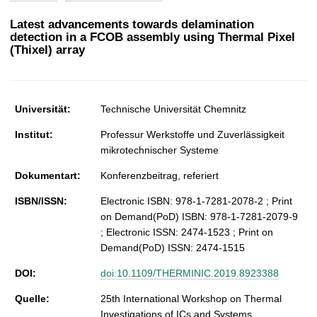
t
Latest advancements towards delamination
detection in a FCOB assembly using Thermal Pixel
(Thixel) array
Universität:
Technische Universität Chemnitz
Institut:
Professur Werkstoffe und Zuverlässigkeit
mikrotechnischer Systeme
Dokumentart:
Konferenzbeitrag, referiert
ISBN/ISSN:
Electronic ISBN: 978-1-7281-2078-2 ; Print
on Demand(PoD) ISBN: 978-1-7281-2079-9
; Electronic ISSN: 2474-1523 ; Print on
Demand(PoD) ISSN: 2474-1515
DOI:
doi:10.1109/THERMINIC.2019.8923388
Quelle:
25th International Workshop on Thermal
Investigations of ICs and Systems