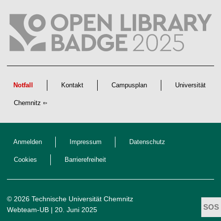
t
l
i
c
h
e
n
N
a
c
h
w
Notfall
Kontakt
Campusplan
Universität
u
c
Chemnitz
h
s
Anmelden
Impressum
Datenschutz
Cookies
Barrierefreiheit
© 2026 Technische Universität Chemnitz
Webteam-UB
| 20. Juni 2025