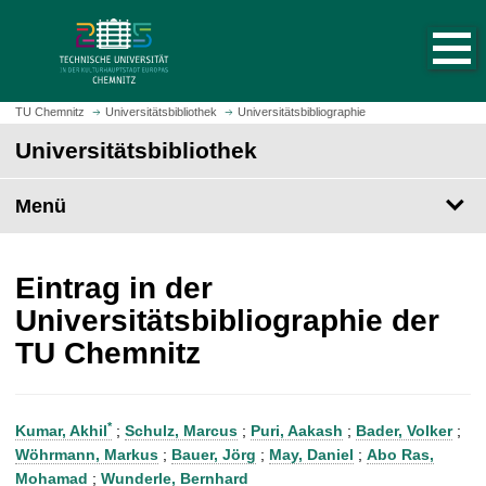
S
S
t
p
a
r
r
i
t
n
TU Chemnitz
Universitätsbibliothek
Universitätsbibliographie
s
g
Universitätsbibliothek
e
e
i
z
t
Menü
u
e
m
a
H
u
a
Eintrag in der
f
u
Universitätsbibliographie der
r
p
TU Chemnitz
u
t
f
i
e
n
n
h
*
Kumar, Akhil
;
Schulz, Marcus
;
Puri, Aakash
;
Bader, Volker
;
a
Wöhrmann, Markus
;
Bauer, Jörg
;
May, Daniel
;
Abo Ras,
l
Mohamad
;
Wunderle, Bernhard