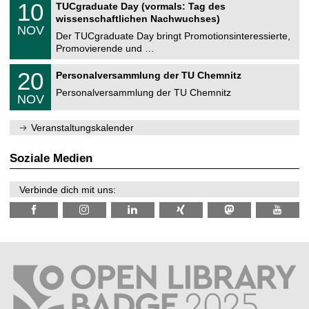
i
1
10
TUCgraduate Day (vormals: Tag des
0
e
t
0
2
wissenschaftlichen Nachwuchses)
n
z
.
6
NOV
t
1
Der TUCgraduate Day bringt Promotionsinteressierte,
r
1
Promovierende und …
u
.
m
2
T
f
2
20
Personalversammlung der TU Chemnitz
0
U
ü
0
2
C
r
Personalversammlung der TU Chemnitz
.
6
NOV
h
d
1
e
e
1
m
n
.
Veranstaltungskalender
n
w
2
i
i
0
t
s
2
Soziale Medien
z
s
6
e
n
Verbinde dich mit uns:
s
c
h
a
f
t
l
i
c
h
e