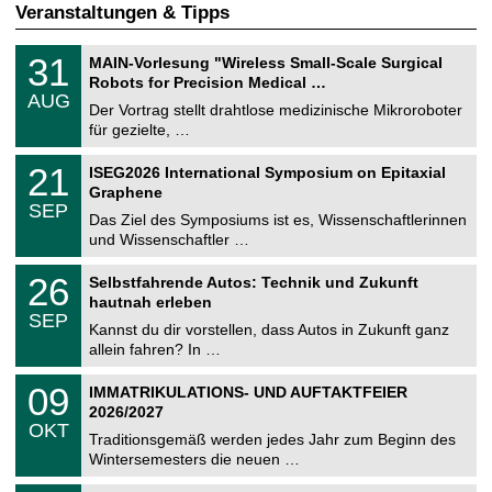
Veranstaltungen & Tipps
T
3
31
MAIN-Vorlesung "Wireless Small-Scale Surgical
U
1
Robots for Precision Medical …
C
.
AUG
h
0
Der Vortrag stellt drahtlose medizinische Mikroroboter
e
8
für gezielte, …
m
.
n
2
T
i
2
21
ISEG2026 International Symposium on Epitaxial
0
U
t
1
2
Graphene
C
z
.
6
SEP
h
0
Das Ziel des Symposiums ist es, Wissenschaftlerinnen
e
9
und Wissenschaftler …
m
.
n
2
T
i
2
26
Selbstfahrende Autos: Technik und Zukunft
0
U
t
6
2
hautnah erleben
C
z
.
6
SEP
h
0
Kannst du dir vorstellen, dass Autos in Zukunft ganz
e
9
allein fahren? In …
m
.
n
2
T
i
0
09
IMMATRIKULATIONS- UND AUFTAKTFEIER
0
U
t
9
2
2026/2027
C
z
.
6
OKT
h
1
Traditionsgemäß werden jedes Jahr zum Beginn des
e
0
Wintersemesters die neuen …
m
.
n
2
Z