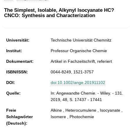
t
The Simplest, Isolable, Alkynyl Isocyanate HC?
CNCO: Synthesis and Characterization
Universität:
Technische Universität Chemnitz
Institut:
Professur Organische Chemie
Dokumentart:
Artikel in Fachzeitschrift, referiert
ISBN/ISSN:
0044-8249, 1521-3757
DOI:
doi:10.1002/ange.201911102
Quelle:
In: Angewandte Chemie. - Wiley. - 131.
2019, 48, S. 17437 - 17441
Freie
Alkine , Heterocumulene , Isocyanate ,
Schlagwörter
Isomere , Photochemie
(Deutsch):