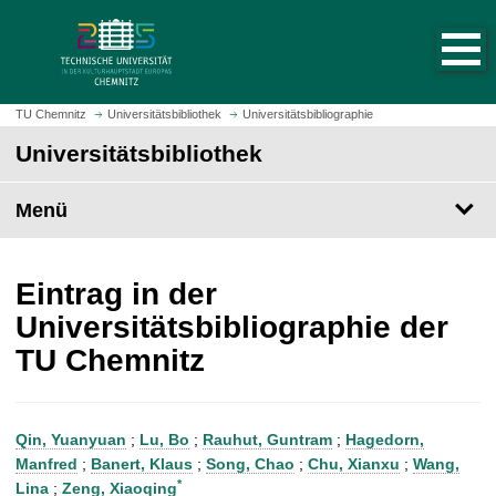
S
S
t
p
a
r
r
i
t
n
TU Chemnitz
Universitätsbibliothek
Universitätsbibliographie
s
g
Universitätsbibliothek
e
e
i
z
t
Menü
u
e
m
a
H
u
a
Eintrag in der
f
u
Universitätsbibliographie der
r
p
TU Chemnitz
u
t
f
i
e
n
n
h
Qin, Yuanyuan
;
Lu, Bo
;
Rauhut, Guntram
;
Hagedorn,
a
Manfred
;
Banert, Klaus
;
Song, Chao
;
Chu, Xianxu
;
Wang,
l
*
Lina
;
Zeng, Xiaoqing