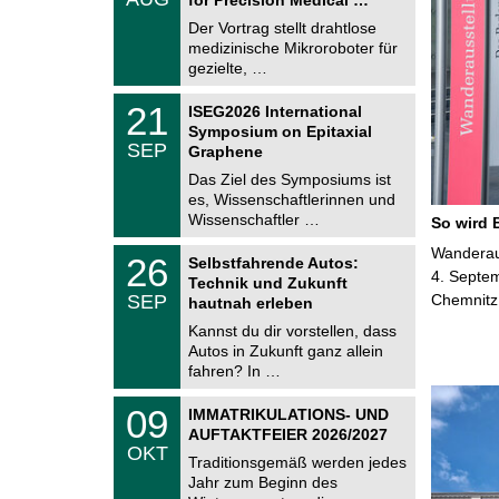
0
e
8
Der Vortrag stellt drahtlose
m
.
medizinische Mikroroboter für
n
2
i
gezielte, …
0
t
2
z
T
6
2
21
ISEG2026 International
U
1
Symposium on Epitaxial
C
.
SEP
h
Graphene
0
e
9
Das Ziel des Symposiums ist
m
.
es, Wissenschaftlerinnen und
n
2
i
Wissenschaftler …
So wird 
0
t
2
z
T
Wanderaus
6
2
26
Selbstfahrende Autos:
U
6
4. Septem
Technik und Zukunft
C
.
SEP
Chemnitz
h
hautnah erleben
0
e
9
Kannst du dir vorstellen, dass
m
.
Autos in Zukunft ganz allein
n
2
i
fahren? In …
0
t
2
z
T
6
0
09
IMMATRIKULATIONS- UND
U
9
AUFTAKTFEIER 2026/2027
C
.
OKT
h
1
Traditionsgemäß werden jedes
e
0
Jahr zum Beginn des
m
.