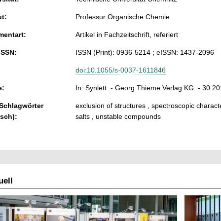
ut:
Professur Organische Chemie
entart:
Artikel in Fachzeitschrift, referiert
ISSN:
ISSN (Print): 0936-5214 ; eISSN: 1437-2096
doi:10.1055/s-0037-1611846
e:
In: Synlett. - Georg Thieme Verlag KG. - 30.20
 Schlagwörter
exclusion of structures , spectroscopic charac
isch):
salts , unstable compounds
ell