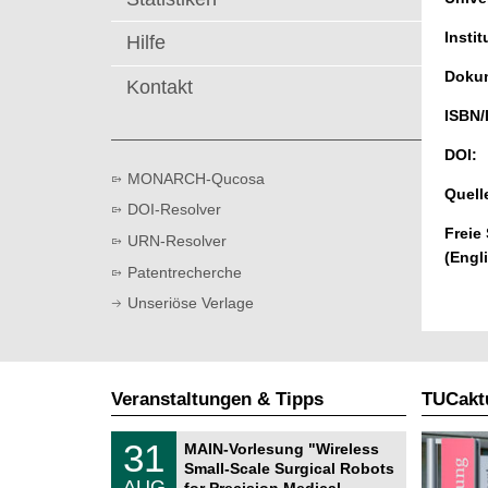
t
Instit
Hilfe
Dokum
Kontakt
ISBN/
DOI:
MONARCH-Qucosa
Quell
DOI-Resolver
Freie
URN-Resolver
(Engl
Patentrecherche
Unseriöse Verlage
Veranstaltungen & Tipps
TUCaktu
T
3
31
MAIN-Vorlesung "Wireless
U
1
Small-Scale Surgical Robots
C
.
AUG
h
for Precision Medical …