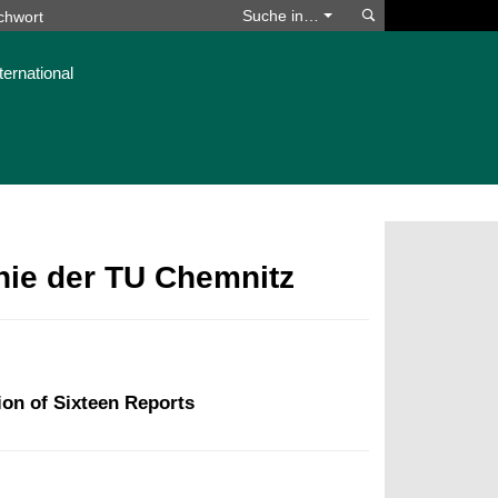
Suchen
Suche in…
ternational
phie der TU Chemnitz
ion of Sixteen Reports