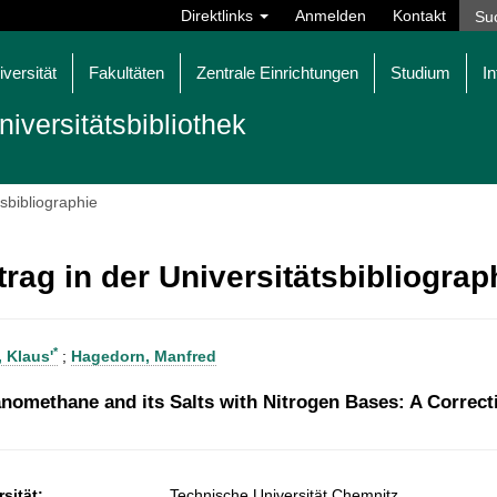
Direktlinks
Anmelden
Kontakt
iversität
Fakultäten
Zentrale Einrichtungen
Studium
In
niversitätsbibliothek
tsbibliographie
trag in der Universitätsbibliogra
*
, Klaus'
;
Hagedorn, Manfred
anomethane and its Salts with Nitrogen Bases: A Correct
sität:
Technische Universität Chemnitz