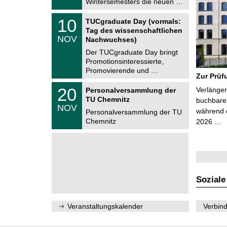
Wintersemesters die neuen …
n
2
i
0
Z
t
1
10
2
TUCgraduate Day (vormals:
e
z
0
6
Tag des wissenschaftlichen
n
.
NOV
t
Nachwuchses)
1
r
1
Der TUCgraduate Day bringt
u
.
Promotionsinteressierte,
m
2
f
Promovierende und …
0
Zur Prüf
ü
2
r
T
6
2
20
Verlänger
Personalversammlung der
d
U
0
TU Chemnitz
e
C
buchbare 
.
NOV
n
h
während d
1
Personalversammlung der TU
w
e
1
Chemnitz
2026 …
i
m
.
s
n
2
s
i
0
e
t
2
n
z
6
s
c
h
Soziale
a
f
t
l
Veranstaltungskalender
Verbind
i
c