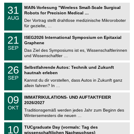
T
3
31
MAIN-Vorlesung "Wireless Small-Scale Surgical
U
1
Robots for Precision Medical …
C
.
AUG
h
0
Der Vortrag stellt drahtlose medizinische Mikroroboter
e
8
für gezielte, …
m
.
n
2
T
i
2
21
ISEG2026 International Symposium on Epitaxial
0
U
t
1
2
Graphene
C
z
.
6
SEP
h
0
Das Ziel des Symposiums ist es, Wissenschaftlerinnen
e
9
und Wissenschaftler …
m
.
n
2
T
i
2
26
Selbstfahrende Autos: Technik und Zukunft
0
U
t
6
2
hautnah erleben
C
z
.
6
SEP
h
0
Kannst du dir vorstellen, dass Autos in Zukunft ganz
e
9
allein fahren? In …
m
.
n
2
T
i
0
09
IMMATRIKULATIONS- UND AUFTAKTFEIER
0
U
t
9
2
2026/2027
C
z
.
6
OKT
h
1
Traditionsgemäß werden jedes Jahr zum Beginn des
e
0
Wintersemesters die neuen …
m
.
n
2
Z
i
1
10
TUCgraduate Day (vormals: Tag des
0
e
t
0
2
wissenschaftlichen Nachwuchses)
n