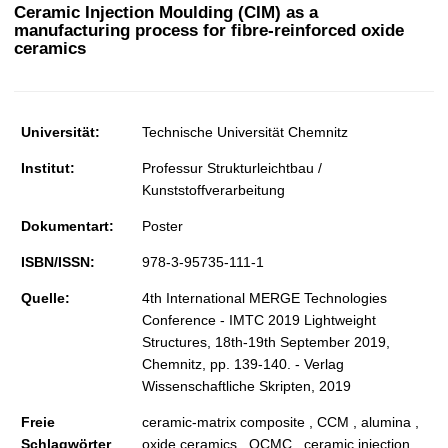
t
Ceramic Injection Moulding (CIM) as a
manufacturing process for fibre-reinforced oxide
ceramics
Universität:
Technische Universität Chemnitz
Institut:
Professur Strukturleichtbau /
Kunststoffverarbeitung
Dokumentart:
Poster
ISBN/ISSN:
978-3-95735-111-1
Quelle:
4th International MERGE Technologies
Conference - IMTC 2019 Lightweight
Structures, 18th-19th September 2019,
Chemnitz, pp. 139-140. - Verlag
Wissenschaftliche Skripten, 2019
Freie
ceramic-matrix composite , CCM , alumina ,
Schlagwörter
oxide ceramics , OCMC , ceramic injection