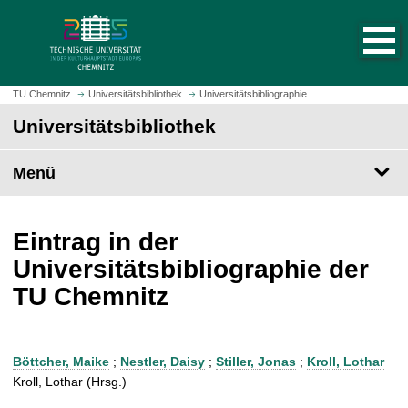
S
S
t
p
a
r
r
i
t
n
TU Chemnitz
Universitätsbibliothek
Universitätsbibliographie
s
g
Universitätsbibliothek
e
e
i
z
t
Menü
u
e
m
a
H
u
a
Eintrag in der
f
u
Universitätsbibliographie der
r
p
TU Chemnitz
u
t
f
i
e
n
n
h
Böttcher, Maike
;
Nestler, Daisy
;
Stiller, Jonas
;
Kroll, Lothar
a
Kroll, Lothar (Hrsg.)
l