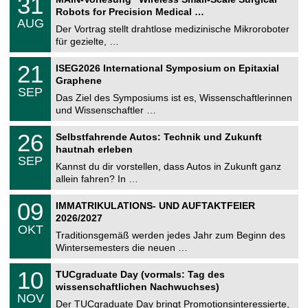
31
U
1
Robots for Precision Medical …
C
.
AUG
h
0
Der Vortrag stellt drahtlose medizinische Mikroroboter
e
8
für gezielte, …
m
.
n
2
T
i
2
21
ISEG2026 International Symposium on Epitaxial
0
U
t
1
2
Graphene
C
z
.
6
SEP
h
0
Das Ziel des Symposiums ist es, Wissenschaftlerinnen
e
9
und Wissenschaftler …
m
.
n
2
T
i
2
26
Selbstfahrende Autos: Technik und Zukunft
0
U
t
6
2
hautnah erleben
C
z
.
6
SEP
h
0
Kannst du dir vorstellen, dass Autos in Zukunft ganz
e
9
allein fahren? In …
m
.
n
2
T
i
0
09
IMMATRIKULATIONS- UND AUFTAKTFEIER
0
U
t
9
2
2026/2027
C
z
.
6
OKT
h
1
Traditionsgemäß werden jedes Jahr zum Beginn des
e
0
Wintersemesters die neuen …
m
.
n
2
Z
i
1
10
TUCgraduate Day (vormals: Tag des
0
e
t
0
2
wissenschaftlichen Nachwuchses)
n
z
.
6
NOV
t
1
Der TUCgraduate Day bringt Promotionsinteressierte,