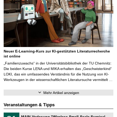
Neuer E-Learning-Kurs zur KI-gestützten Literaturrecherche
ist online
„Familienzuwachs“ in der Universitätsbibliothek der TU Chemnitz:
Die beiden Kurse LENA und MIKA erhalten das „Geschwisterkind“
LOKI, das ein umfassendes Verständnis für die Nutzung von KI-
Werkzeugen in der wissenschaftlichen Literatursuche vermittelt …
Mehr Artikel anzeigen
Veranstaltungen & Tipps
T
3
MAIN-Vorlesung "Wireless Small-Scale Surgical