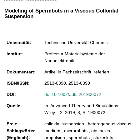
t
Modeling of Spermbots in a Viscous Colloidal
Suspension
Universität:
Technische Universität Chemnitz
Institut:
Professur Materialsysteme der
Nanoelektronik
Dokumentart:
Artikel in Fachzeitschrift, referiert
ISBN/ISSN:
2513-0390, 2513-0390
DOI:
doi:10.1002/adts.201900072
Quelle:
In: Advanced Theory and Simulations. -
Wiley. - 2. 2019, 8, S. 1900072
Freie
colloidal suspension , heterogenous viscous
Schlagwörter
medium , microrobots , obstacles ,
(Englisch):
propulsion , spermbots , stokeslets