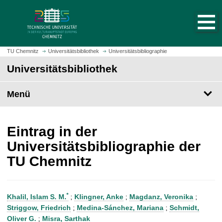
S
S
t
p
a
r
r
i
t
n
TU Chemnitz
Universitätsbibliothek
Universitätsbibliographie
s
g
Universitätsbibliothek
e
e
i
z
t
Menü
u
e
m
a
H
u
a
Eintrag in der
f
u
Universitätsbibliographie der
r
p
TU Chemnitz
u
t
f
i
e
n
n
h
*
Khalil, Islam S. M.
;
Klingner, Anke
;
Magdanz, Veronika
;
a
Striggow, Friedrich
;
Medina-Sánchez, Mariana
;
Schmidt,
l
Oliver G.
;
Misra, Sarthak