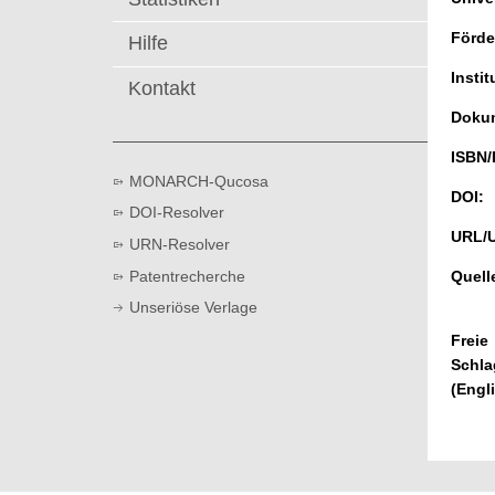
t
Förde
Hilfe
Instit
Kontakt
Dokum
ISBN/
MONARCH-Qucosa
DOI:
DOI-Resolver
URL/
URN-Resolver
Patentrecherche
Quell
Unseriöse Verlage
Freie
Schla
(Engl