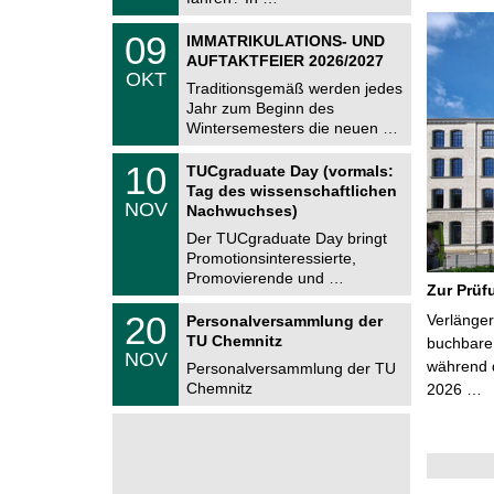
0
t
2
z
T
6
0
09
IMMATRIKULATIONS- UND
U
9
AUFTAKTFEIER 2026/2027
C
.
OKT
h
1
Traditionsgemäß werden jedes
e
0
Jahr zum Beginn des
m
.
Wintersemesters die neuen …
n
2
i
0
Z
t
1
10
2
TUCgraduate Day (vormals:
e
z
0
6
Tag des wissenschaftlichen
n
.
NOV
t
Nachwuchses)
1
r
1
Der TUCgraduate Day bringt
u
.
Promotionsinteressierte,
m
2
f
Promovierende und …
0
Zur Prüf
ü
2
r
T
6
2
20
Verlänger
Personalversammlung der
d
U
0
TU Chemnitz
e
C
buchbare 
.
NOV
n
h
während d
1
Personalversammlung der TU
w
e
1
Chemnitz
2026 …
i
m
.
s
n
2
s
i
0
e
t
2
n
z
6
s
c