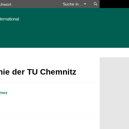
Suchen
Suche in…
ternational
phie der TU Chemnitz
omas