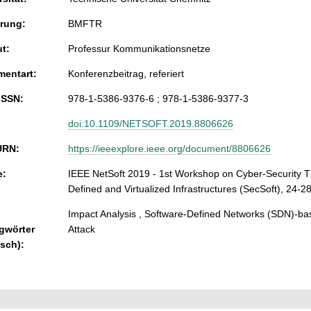
rung:
BMFTR
ut:
Professur Kommunikationsnetze
entart:
Konferenzbeitrag, referiert
ISSN:
978-1-5386-9376-6 ; 978-1-5386-9377-3
doi:10.1109/NETSOFT.2019.8806626
URN:
https://ieeexplore.ieee.org/document/8806626
e:
IEEE NetSoft 2019 - 1st Workshop on Cyber-Security T
Defined and Virtualized Infrastructures (SecSoft), 24-2
Impact Analysis , Software-Defined Networks (SDN)-bas
gwörter
Attack
isch):