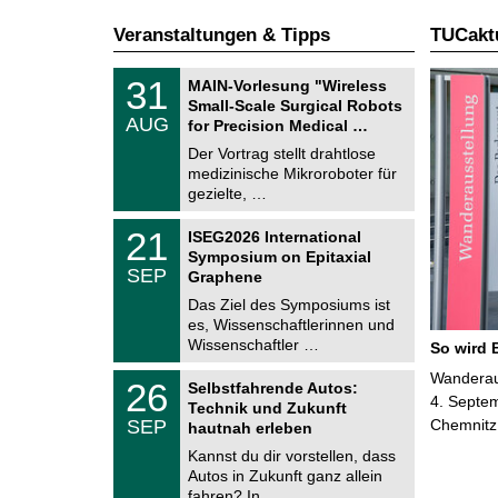
Veranstaltungen & Tipps
TUCaktu
T
3
31
MAIN-Vorlesung "Wireless
U
1
Small-Scale Surgical Robots
C
.
AUG
h
for Precision Medical …
0
e
8
Der Vortrag stellt drahtlose
m
.
medizinische Mikroroboter für
n
2
i
gezielte, …
0
t
2
z
T
6
2
21
ISEG2026 International
U
1
Symposium on Epitaxial
C
.
SEP
h
Graphene
0
e
9
Das Ziel des Symposiums ist
m
.
es, Wissenschaftlerinnen und
n
2
i
Wissenschaftler …
So wird 
0
t
2
z
T
Wanderaus
6
2
26
Selbstfahrende Autos:
U
6
4. Septem
Technik und Zukunft
C
.
SEP
Chemnitz
h
hautnah erleben
0
e
9
Kannst du dir vorstellen, dass
m
.
Autos in Zukunft ganz allein
n
2
i
fahren? In …