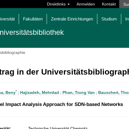
Direktlinks
Anmelden
Kontakt
iversität
Fakultäten
Zentrale Einrichtungen
Studium
In
niversitätsbibliothek
tsbibliographie
trag in der Universitätsbibliogra
*
a, Beny
;
Hajizadeh, Mehrdad
;
Phan, Trung Van
;
Bauschert, Th
el Impact Analysis Approach for SDN-based Networks
sität:
Technische Universität Chemnitz