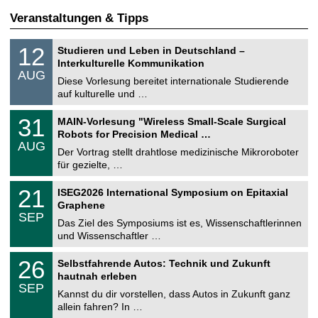
Veranstaltungen & Tipps
S
1
12
Studieren und Leben in Deutschland –
o
2
Interkulturelle Kommunikation
n
.
AUG
s
0
Diese Vorlesung bereitet internationale Studierende
t
8
auf kulturelle und …
i
.
g
2
T
e
3
31
MAIN-Vorlesung "Wireless Small-Scale Surgical
0
U
1
2
Robots for Precision Medical …
C
.
6
AUG
h
0
Der Vortrag stellt drahtlose medizinische Mikroroboter
e
8
für gezielte, …
m
.
n
2
T
i
2
21
ISEG2026 International Symposium on Epitaxial
0
U
t
1
2
Graphene
C
z
.
6
SEP
h
0
Das Ziel des Symposiums ist es, Wissenschaftlerinnen
e
9
und Wissenschaftler …
m
.
n
2
T
i
2
26
Selbstfahrende Autos: Technik und Zukunft
0
U
t
6
2
hautnah erleben
C
z
.
6
SEP
h
0
Kannst du dir vorstellen, dass Autos in Zukunft ganz
e
9
allein fahren? In …
m
.