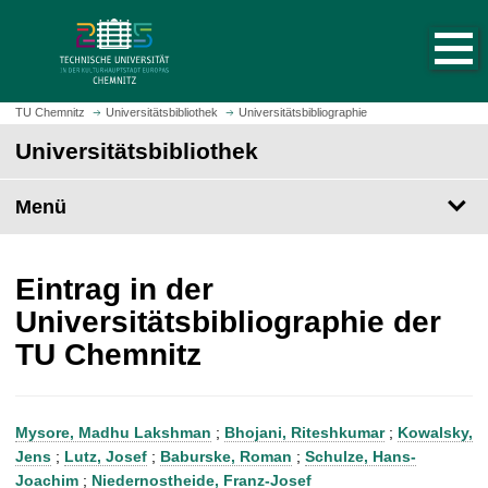
S
S
t
p
a
r
r
i
t
n
TU Chemnitz
Universitätsbibliothek
Universitätsbibliographie
s
g
Universitätsbibliothek
e
e
i
z
t
Menü
u
e
m
a
H
u
a
Eintrag in der
f
u
Universitätsbibliographie der
r
p
TU Chemnitz
u
t
f
i
e
n
n
h
Mysore, Madhu Lakshman
;
Bhojani, Riteshkumar
;
Kowalsky,
a
Jens
;
Lutz, Josef
;
Baburske, Roman
;
Schulze, Hans-
l
Joachim
;
Niedernostheide, Franz-Josef