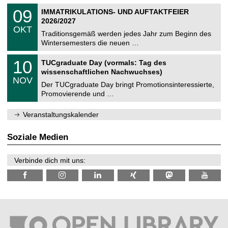
n
2
T
i
0
09
IMMATRIKULATIONS- UND AUFTAKTFEIER
0
U
t
9
2
2026/2027
C
z
.
6
OKT
h
1
Traditionsgemäß werden jedes Jahr zum Beginn des
e
0
Wintersemesters die neuen …
m
.
n
2
Z
i
1
10
TUCgraduate Day (vormals: Tag des
0
e
t
0
2
wissenschaftlichen Nachwuchses)
n
z
.
6
NOV
t
1
Der TUCgraduate Day bringt Promotionsinteressierte,
r
1
Promovierende und …
u
.
m
2
f
0
Veranstaltungskalender
ü
2
r
6
d
Soziale Medien
e
n
w
Verbinde dich mit uns:
i
s
s
e
n
s
c
h
a