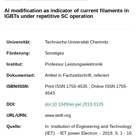
t
Al modification as indicator of current filaments in
IGBTs under repetitive SC operation
Universität:
Technische Universität Chemnitz
Förderung:
Sonstiges
Institut:
Professur Leistungselektronik
Dokumentart:
Artikel in Fachzeitschrift, referiert
ISBN/ISSN:
Print ISSN 1755-4535 ; Online ISSN 1755-
4543
DOI:
doi:10.1049/iet-pel.2019.0125
URL/URN:
www.ietdl.org
Quelle:
In: Institution of Engineering and Technology
(IET). - IET power Electron. - 2019, S. 1 - 10