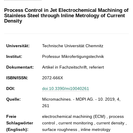
t
Process Control in Jet Electrochemical Machining of
Stainless Steel through Inline Metrology of Current
Density
Universität:
Technische Universität Chemnitz
Institut:
Professur Mikrofertigungstechnik
Dokumentart:
Artikel in Fachzeitschrift, referiert
ISBN/ISSN:
2072-666X
DOI:
doi:10.3390/mi10040261
Quelle:
Micromachines. - MDPI AG. - 10. 2019, 4,
261
Freie
electrochemical machining (ECM) , process
Schlagwörter
control , current monitoring , current density ,
(Englisch):
surface roughness , inline metrology