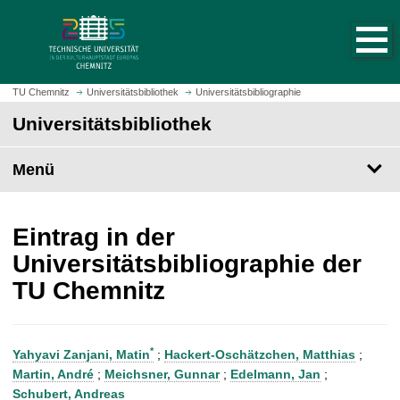
S
S
t
p
a
r
r
i
t
n
TU Chemnitz
Universitätsbibliothek
Universitätsbibliographie
s
g
Universitätsbibliothek
e
e
i
z
t
Menü
u
e
m
a
H
u
a
Eintrag in der
f
u
Universitätsbibliographie der
r
p
TU Chemnitz
u
t
f
i
e
n
n
h
*
Yahyavi Zanjani, Matin
;
Hackert-Oschätzchen, Matthias
;
a
Martin, André
;
Meichsner, Gunnar
;
Edelmann, Jan
;
l
Schubert, Andreas