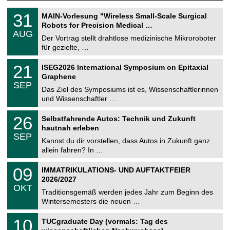
T
3
31
MAIN-Vorlesung "Wireless Small-Scale Surgical
U
1
Robots for Precision Medical …
C
.
AUG
h
0
Der Vortrag stellt drahtlose medizinische Mikroroboter
e
8
für gezielte, …
m
.
n
2
T
i
2
21
ISEG2026 International Symposium on Epitaxial
0
U
t
1
2
Graphene
C
z
.
6
SEP
h
0
Das Ziel des Symposiums ist es, Wissenschaftlerinnen
e
9
und Wissenschaftler …
m
.
n
2
T
i
2
26
Selbstfahrende Autos: Technik und Zukunft
0
U
t
6
2
hautnah erleben
C
z
.
6
SEP
h
0
Kannst du dir vorstellen, dass Autos in Zukunft ganz
e
9
allein fahren? In …
m
.
n
2
T
i
0
09
IMMATRIKULATIONS- UND AUFTAKTFEIER
0
U
t
9
2
2026/2027
C
z
.
6
OKT
h
1
Traditionsgemäß werden jedes Jahr zum Beginn des
e
0
Wintersemesters die neuen …
m
.
n
2
Z
i
1
10
TUCgraduate Day (vormals: Tag des
0
e
t
0
2