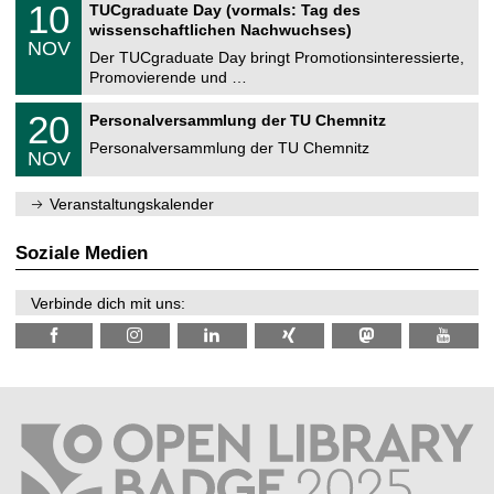
i
1
10
TUCgraduate Day (vormals: Tag des
0
e
t
0
2
wissenschaftlichen Nachwuchses)
n
z
.
6
NOV
t
1
Der TUCgraduate Day bringt Promotionsinteressierte,
r
1
Promovierende und …
u
.
m
2
T
f
2
20
Personalversammlung der TU Chemnitz
0
U
ü
0
2
C
r
Personalversammlung der TU Chemnitz
.
6
NOV
h
d
1
e
e
1
m
n
.
Veranstaltungskalender
n
w
2
i
i
0
t
s
2
Soziale Medien
z
s
6
e
n
Verbinde dich mit uns:
s
c
h
a
f
t
l
i
c
h
e