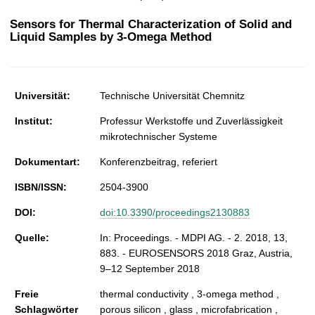
t
Sensors for Thermal Characterization of Solid and
Liquid Samples by 3-Omega Method
Universität:
Technische Universität Chemnitz
Institut:
Professur Werkstoffe und Zuverlässigkeit
mikrotechnischer Systeme
Dokumentart:
Konferenzbeitrag, referiert
ISBN/ISSN:
2504-3900
DOI:
doi:10.3390/proceedings2130883
Quelle:
In: Proceedings. - MDPI AG. - 2. 2018, 13,
883. - EUROSENSORS 2018 Graz, Austria,
9–12 September 2018
Freie
thermal conductivity , 3-omega method ,
Schlagwörter
porous silicon , glass , microfabrication ,