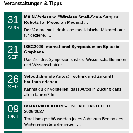
Veranstaltungen & Tipps
T
3
31
MAIN-Vorlesung "Wireless Small-Scale Surgical
U
1
Robots for Precision Medical …
C
.
AUG
h
0
Der Vortrag stellt drahtlose medizinische Mikroroboter
e
8
für gezielte, …
m
.
n
2
T
i
2
21
ISEG2026 International Symposium on Epitaxial
0
U
t
1
2
Graphene
C
z
.
6
SEP
h
0
Das Ziel des Symposiums ist es, Wissenschaftlerinnen
e
9
und Wissenschaftler …
m
.
n
2
T
i
2
26
Selbstfahrende Autos: Technik und Zukunft
0
U
t
6
2
hautnah erleben
C
z
.
6
SEP
h
0
Kannst du dir vorstellen, dass Autos in Zukunft ganz
e
9
allein fahren? In …
m
.
n
2
T
i
0
09
IMMATRIKULATIONS- UND AUFTAKTFEIER
0
U
t
9
2
2026/2027
C
z
.
6
OKT
h
1
Traditionsgemäß werden jedes Jahr zum Beginn des
e
0
Wintersemesters die neuen …
m
.
n
2
Z