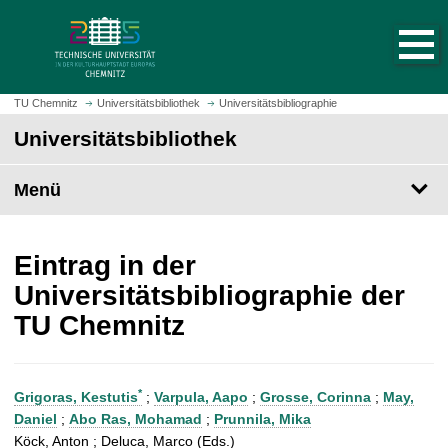
S
S
t
p
a
r
r
i
t
n
TU Chemnitz
Universitätsbibliothek
Universitätsbibliographie
s
g
Universitätsbibliothek
e
e
i
z
t
Menü
u
e
m
a
H
u
a
Eintrag in der
f
u
Universitätsbibliographie der
r
p
TU Chemnitz
u
t
f
i
e
n
n
h
*
Grigoras, Kestutis
;
Varpula, Aapo
;
Grosse, Corinna
;
May,
a
Daniel
;
Abo Ras, Mohamad
;
Prunnila, Mika
l
Köck, Anton ; Deluca, Marco (Eds.)