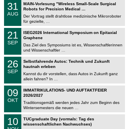
T
3
31
MAIN-Vorlesung "Wireless Small-Scale Surgical
U
1
Robots for Precision Medical …
C
.
AUG
h
0
Der Vortrag stellt drahtlose medizinische Mikroroboter
e
8
für gezielte, …
m
.
n
2
T
i
2
21
ISEG2026 International Symposium on Epitaxial
0
U
t
1
2
Graphene
C
z
.
6
SEP
h
0
Das Ziel des Symposiums ist es, Wissenschaftlerinnen
e
9
und Wissenschaftler …
m
.
n
2
T
i
2
26
Selbstfahrende Autos: Technik und Zukunft
0
U
t
6
2
hautnah erleben
C
z
.
6
SEP
h
0
Kannst du dir vorstellen, dass Autos in Zukunft ganz
e
9
allein fahren? In …
m
.
n
2
T
i
0
09
IMMATRIKULATIONS- UND AUFTAKTFEIER
0
U
t
9
2
2026/2027
C
z
.
6
OKT
h
1
Traditionsgemäß werden jedes Jahr zum Beginn des
e
0
Wintersemesters die neuen …
m
.
n
2
Z
i
1
10
TUCgraduate Day (vormals: Tag des
0
e
t
0
2
wissenschaftlichen Nachwuchses)
n
z
.
6
NOV
t