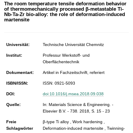
t
The room temperature tensile deformation behavior
of thermomechanically processed β-metastable Ti-
Nb-Ta-Zr bio-alloy: the role of deformation-induced
martensite
Universität:
Technische Universität Chemnitz
Institut:
Professur Werkstoff- und
Oberflächentechnik
Dokumentart:
Artikel in Fachzeitschrift, referiert
ISBN/ISSN:
ISSN: 0921-5093
DOI:
doi:10.1016/j.msea.2018.09.038
Quelle:
In: Materials Science & Engineering. -
Elsevier B.V. - 738. 2018, S. 15 - 23
Freie
β-type Ti alloy , Work hardening ,
Schlagwörter
Deformation-induced martensite , Twinning-