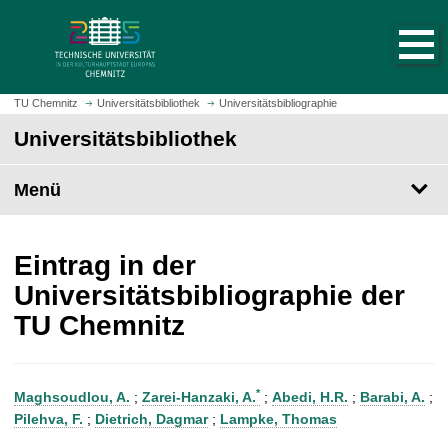
S
S
t
p
a
r
r
i
t
n
TU Chemnitz
Universitätsbibliothek
Universitätsbibliographie
s
g
Universitätsbibliothek
e
e
i
z
t
Menü
u
e
m
a
H
u
a
Eintrag in der
f
u
Universitätsbibliographie der
r
p
TU Chemnitz
u
t
f
i
e
n
n
h
*
Maghsoudlou, A.
;
Zarei-Hanzaki, A.
;
Abedi, H.R.
;
Barabi, A.
;
a
Pilehva, F.
;
Dietrich, Dagmar
;
Lampke, Thomas
l