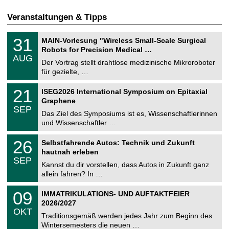
Veranstaltungen & Tipps
T
3
31
MAIN-Vorlesung "Wireless Small-Scale Surgical
U
1
Robots for Precision Medical …
C
.
AUG
h
0
Der Vortrag stellt drahtlose medizinische Mikroroboter
e
8
für gezielte, …
m
.
n
2
T
i
2
21
ISEG2026 International Symposium on Epitaxial
0
U
t
1
2
Graphene
C
z
.
6
SEP
h
0
Das Ziel des Symposiums ist es, Wissenschaftlerinnen
e
9
und Wissenschaftler …
m
.
n
2
T
i
2
26
Selbstfahrende Autos: Technik und Zukunft
0
U
t
6
2
hautnah erleben
C
z
.
6
SEP
h
0
Kannst du dir vorstellen, dass Autos in Zukunft ganz
e
9
allein fahren? In …
m
.
n
2
T
i
0
09
IMMATRIKULATIONS- UND AUFTAKTFEIER
0
U
t
9
2
2026/2027
C
z
.
6
OKT
h
1
Traditionsgemäß werden jedes Jahr zum Beginn des
e
0
Wintersemesters die neuen …
m