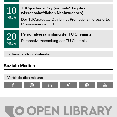
.
n
2
Z
i
1
10
TUCgraduate Day (vormals: Tag des
0
e
t
0
2
wissenschaftlichen Nachwuchses)
n
z
.
6
NOV
t
1
Der TUCgraduate Day bringt Promotionsinteressierte,
r
1
Promovierende und …
u
.
m
2
T
f
2
20
Personalversammlung der TU Chemnitz
0
U
ü
0
2
C
r
Personalversammlung der TU Chemnitz
.
6
NOV
h
d
1
e
e
1
m
n
.
Veranstaltungskalender
n
w
2
i
i
0
t
s
2
Soziale Medien
z
s
6
e
n
Verbinde dich mit uns:
s
c
h
a
f
t
l
i
c
h