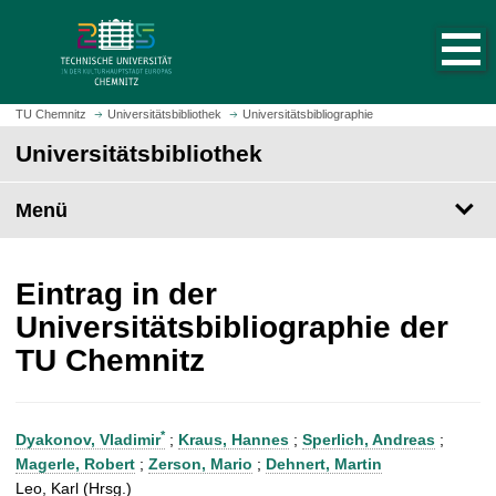
S
S
t
p
a
r
r
i
t
n
TU Chemnitz
Universitätsbibliothek
Universitätsbibliographie
s
g
Universitätsbibliothek
e
e
i
z
t
Menü
u
e
m
a
H
u
a
Eintrag in der
f
u
Universitätsbibliographie der
r
p
TU Chemnitz
u
t
f
i
e
n
n
h
*
Dyakonov, Vladimir
;
Kraus, Hannes
;
Sperlich, Andreas
;
a
Magerle, Robert
;
Zerson, Mario
;
Dehnert, Martin
l
Leo, Karl (Hrsg.)