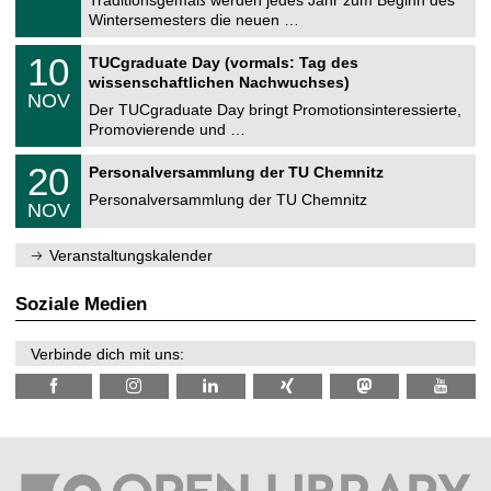
e
0
Wintersemesters die neuen …
m
.
n
2
Z
i
1
10
TUCgraduate Day (vormals: Tag des
0
e
t
0
2
wissenschaftlichen Nachwuchses)
n
z
.
6
NOV
t
1
Der TUCgraduate Day bringt Promotionsinteressierte,
r
1
Promovierende und …
u
.
m
2
T
f
2
20
Personalversammlung der TU Chemnitz
0
U
ü
0
2
C
r
Personalversammlung der TU Chemnitz
.
6
NOV
h
d
1
e
e
1
m
n
.
Veranstaltungskalender
n
w
2
i
i
0
t
s
2
Soziale Medien
z
s
6
e
n
Verbinde dich mit uns:
s
c
h
a
f
t
l
i