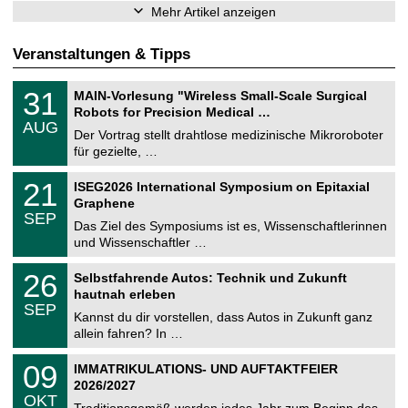
Mehr Artikel anzeigen
Veranstaltungen & Tipps
T
3
31
MAIN-Vorlesung "Wireless Small-Scale Surgical
U
1
Robots for Precision Medical …
C
.
AUG
h
0
Der Vortrag stellt drahtlose medizinische Mikroroboter
e
8
für gezielte, …
m
.
n
2
T
i
2
21
ISEG2026 International Symposium on Epitaxial
0
U
t
1
2
Graphene
C
z
.
6
SEP
h
0
Das Ziel des Symposiums ist es, Wissenschaftlerinnen
e
9
und Wissenschaftler …
m
.
n
2
T
i
2
26
Selbstfahrende Autos: Technik und Zukunft
0
U
t
6
2
hautnah erleben
C
z
.
6
SEP
h
0
Kannst du dir vorstellen, dass Autos in Zukunft ganz
e
9
allein fahren? In …
m
.
n
2
T
i
0
09
IMMATRIKULATIONS- UND AUFTAKTFEIER
0
U
t
9
2
2026/2027
C
z
.
6
OKT
h
1
Traditionsgemäß werden jedes Jahr zum Beginn des