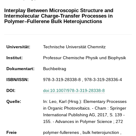
t
Interplay Between Microscopic Structure and
Intermolecular Charge-Transfer Processes in
Polymer–Fullerene Bulk Heterojunctions
Universität:
Technische Universität Chemnitz
Institut:
Professur Chemische Physik und Biophysik
Dokumentart:
Buchbeitrag
ISBN/ISSN:
978-3-319-28338-8 , 978-3-319-28336-4
DOI:
doi:10.1007/978-3-319-28338-8
Quelle:
In: Leo, Karl (Hrsg.): Elementary Processes
in Organic Photovoltaics. - Cham : Springer
International Publishing AG, 2017, S. 139 -
155. - Advances in Polymer Science ; 272
Freie
polymer-fullerenes , bulk heterojunction ,