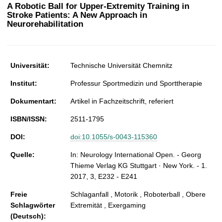
t
A Robotic Ball for Upper-Extremity Training in
Stroke Patients: A New Approach in
Neurorehabilitation
Universität:
Technische Universität Chemnitz
Institut:
Professur Sportmedizin und Sporttherapie
Dokumentart:
Artikel in Fachzeitschrift, referiert
ISBN/ISSN:
2511-1795
DOI:
doi:10.1055/s-0043-115360
Quelle:
In: Neurology International Open. - Georg
Thieme Verlag KG Stuttgart · New York. - 1.
2017, 3, E232 - E241
Freie
Schlaganfall , Motorik , Roboterball , Obere
Schlagwörter
Extremität , Exergaming
(Deutsch):