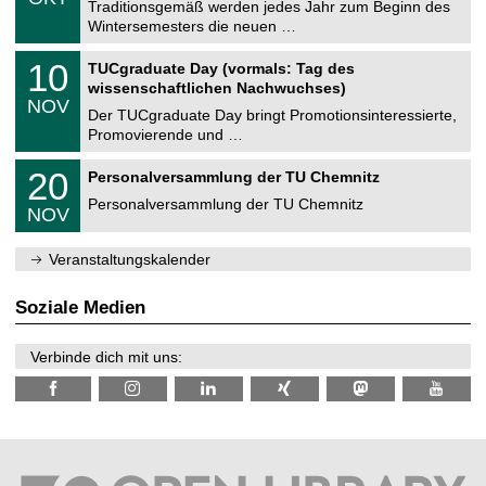
1
Traditionsgemäß werden jedes Jahr zum Beginn des
e
0
Wintersemesters die neuen …
m
.
n
2
Z
i
1
10
TUCgraduate Day (vormals: Tag des
0
e
t
0
2
wissenschaftlichen Nachwuchses)
n
z
.
6
NOV
t
1
Der TUCgraduate Day bringt Promotionsinteressierte,
r
1
Promovierende und …
u
.
m
2
T
f
2
20
Personalversammlung der TU Chemnitz
0
U
ü
0
2
C
r
Personalversammlung der TU Chemnitz
.
6
NOV
h
d
1
e
e
1
m
n
.
Veranstaltungskalender
n
w
2
i
i
0
t
s
2
Soziale Medien
z
s
6
e
n
Verbinde dich mit uns:
s
c
h
a
f
t
l
i