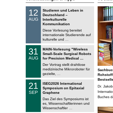
S
1
12
Studieren und Leben in
o
2
Deutschland –
n
.
AUG
s
Interkulturelle
0
t
Kommunikation
8
i
.
Diese Vorlesung bereitet
g
2
e
internationale Studierende auf
0
kulturelle und …
2
6
T
3
31
MAIN-Vorlesung "Wireless
U
1
Small-Scale Surgical Robots
C
.
AUG
h
for Precision Medical …
0
e
8
Der Vortrag stellt drahtlose
m
.
medizinische Mikroroboter für
n
Sachbuch
2
i
gezielte, …
Rohstoff
0
t
2
Bestsell
z
T
6
2
21
ISEG2026 International
U
Dr. Jakob
1
Symposium on Epitaxial
C
.
Internati
SEP
h
Graphene
0
e
Buches da
9
Das Ziel des Symposiums ist
m
.
es, Wissenschaftlerinnen und
n
2
i
Wissenschaftler …
0
t
2