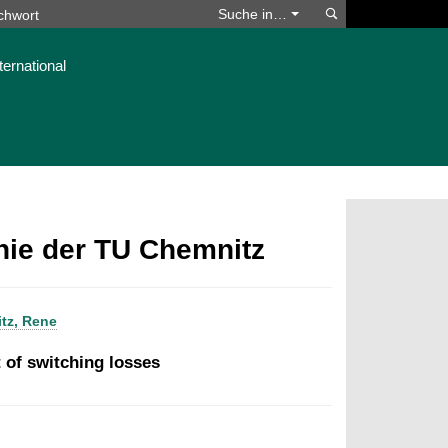
Suchen
Suche in…
ternational
phie der TU Chemnitz
itz, Rene
 of switching losses