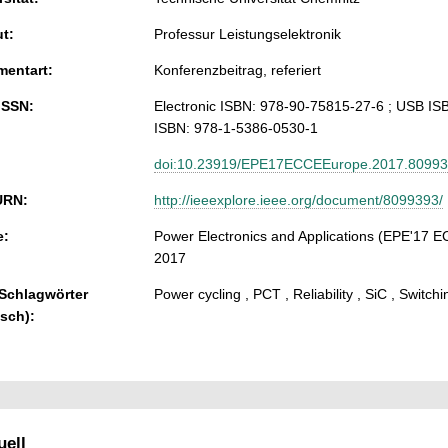
ut:
Professur Leistungselektronik
entart:
Konferenzbeitrag, referiert
ISSN:
Electronic ISBN: 978-90-75815-27-6 ; USB IS
ISBN: 978-1-5386-0530-1
doi:10.23919/EPE17ECCEEurope.2017.8099
URN:
http://ieeexplore.ieee.org/document/8099393/
e:
Power Electronics and Applications (EPE'17 
2017
 Schlagwörter
Power cycling , PCT , Reliability , SiC , Switch
isch):
ell