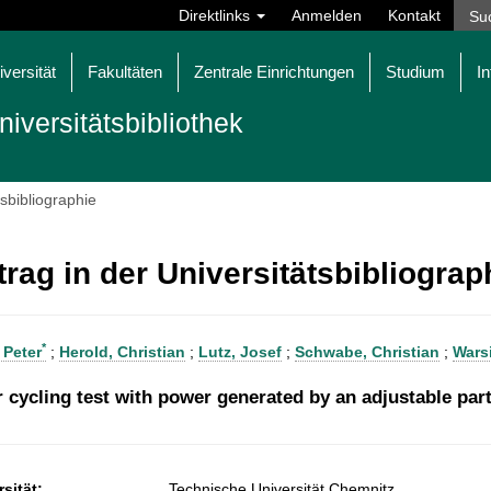
Direktlinks
Anmelden
Kontakt
iversität
Fakultäten
Zentrale Einrichtungen
Studium
In
niversitätsbibliothek
tsbibliographie
trag in der Universitätsbibliogra
*
 Peter
;
Herold, Christian
;
Lutz, Josef
;
Schwabe, Christian
;
Wars
 cycling test with power generated by an adjustable part
sität:
Technische Universität Chemnitz