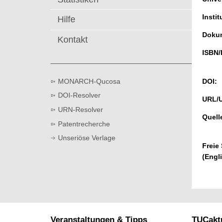
t
Instit
Hilfe
Dokum
Kontakt
ISBN/
MONARCH-Qucosa
DOI:
DOI-Resolver
URL/
URN-Resolver
Quell
Patentrecherche
Unseriöse Verlage
Freie
(Engl
Veranstaltungen & Tipps
TUCaktu