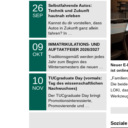
z
T
6
2
26
Selbstfahrende Autos:
U
6
Technik und Zukunft
C
.
SEP
h
hautnah erleben
0
e
9
Kannst du dir vorstellen, dass
m
.
Autos in Zukunft ganz allein
n
2
i
fahren? In …
0
t
2
z
T
6
0
09
IMMATRIKULATIONS- UND
U
9
AUFTAKTFEIER 2026/2027
C
.
OKT
h
1
Traditionsgemäß werden jedes
e
0
Jahr zum Beginn des
m
.
Neuer E-
Wintersemesters die neuen …
n
2
ist onlin
i
0
Z
t
1
10
2
TUCgraduate Day (vormals:
„Familien
e
z
0
6
Tag des wissenschaftlichen
n
Die beid
.
NOV
t
Nachwuchses)
1
LOKI, das
r
1
Der TUCgraduate Day bringt
Werkzeuge
u
.
Promotionsinteressierte,
m
2
f
Promovierende und …
0
ü
2
r
6
d
e
Soziale
n