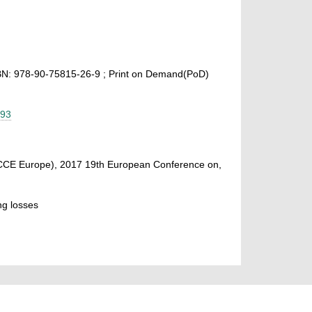
BN: 978-90-75815-26-9 ; Print on Demand(PoD)
393
ECCE Europe), 2017 19th European Conference on,
ing losses