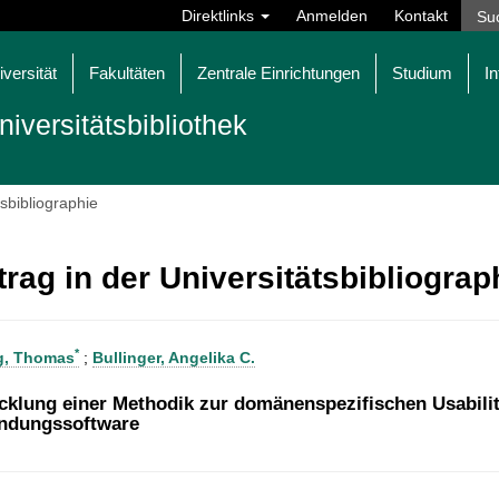
Direktlinks
Anmelden
Kontakt
iversität
Fakultäten
Zentrale Einrichtungen
Studium
In
niversitätsbibliothek
tsbibliographie
trag in der Universitätsbibliogra
*
g, Thomas
;
Bullinger, Angelika C.
cklung einer Methodik zur domänenspezifischen Usability
ndungssoftware