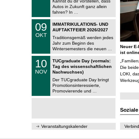
Kannst du dir vorstellen, dass
m
.
Autos in Zukunft ganz allein
n
2
i
fahren? In …
0
t
2
z
T
6
0
09
IMMATRIKULATIONS- UND
U
9
AUFTAKTFEIER 2026/2027
C
.
OKT
h
1
Traditionsgemäß werden jedes
e
0
Jahr zum Beginn des
m
.
Neuer E-
Wintersemesters die neuen …
n
2
ist onlin
i
0
Z
t
1
10
2
TUCgraduate Day (vormals:
„Familien
e
z
0
6
Tag des wissenschaftlichen
n
Die beid
.
NOV
t
Nachwuchses)
1
LOKI, das
r
1
Der TUCgraduate Day bringt
Werkzeuge
u
.
Promotionsinteressierte,
m
2
f
Promovierende und …
0
ü
2
r
6
d
e
Soziale
n
w
i
Veranstaltungskalender
Verbind
s
s
e