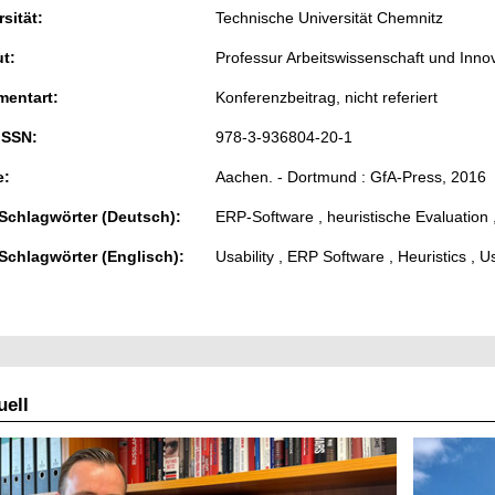
sität:
Technische Universität Chemnitz
ut:
Professur Arbeitswissenschaft und In
entart:
Konferenzbeitrag, nicht referiert
ISSN:
978-3-936804-20-1
e:
Aachen. - Dortmund : GfA-Press, 2016
 Schlagwörter (Deutsch):
ERP-Software , heuristische Evaluation 
 Schlagwörter (Englisch):
Usability , ERP Software , Heuristics , U
ell