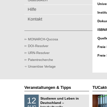
t
Univer
Hilfe
Instit
Kontakt
Dokum
ISBN/
Quell
MONARCH-Qucosa
DOI-Resolver
Freie
URN-Resolver
Freie
Patentrecherche
Unseriöse Verlage
Veranstaltungen & Tipps
TUCaktu
S
1
12
Studieren und Leben in
o
2
Deutschland –
n
.
AUG
s
Interkulturelle