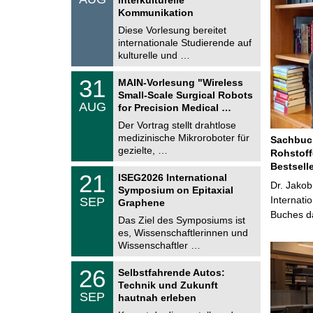
0
t
Kommunikation
8
i
.
Diese Vorlesung bereitet
g
2
e
internationale Studierende auf
0
kulturelle und …
2
6
T
3
31
MAIN-Vorlesung "Wireless
U
1
Small-Scale Surgical Robots
C
.
AUG
h
for Precision Medical …
0
e
8
Der Vortrag stellt drahtlose
m
.
medizinische Mikroroboter für
n
Sachbuch
2
i
gezielte, …
Rohstoff
0
t
2
Bestsell
z
T
6
2
21
ISEG2026 International
U
Dr. Jakob
1
Symposium on Epitaxial
C
.
Internati
SEP
h
Graphene
0
e
Buches da
9
Das Ziel des Symposiums ist
m
.
es, Wissenschaftlerinnen und
n
2
i
Wissenschaftler …
0
t
2
z
T
6
2
26
Selbstfahrende Autos:
U
6
Technik und Zukunft
C
.
SEP
h
hautnah erleben
0
e
9