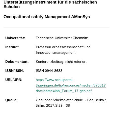
Unterstützungsinstrument für die sächsischen
t
Schulen
Occupational safety Management AManSys
Universität:
Technische Universität Chemnitz
Institut:
Professur Arbeitswissenschaft und
Innovationsmanagement
Dokumentart:
Konferenzbeitrag, nicht referiert
ISBN/ISSN:
ISSN 0944-8683
URL/URN:
https://www.schulportal-
thueringen.de/tip/resources/medien/37631?
dateiname=Inh_Forum_17-ges.pdf
Quelle:
Gesunder Arbeitsplatz Schule. - Bad Berka :
thillm, 2017.S.29 - 38