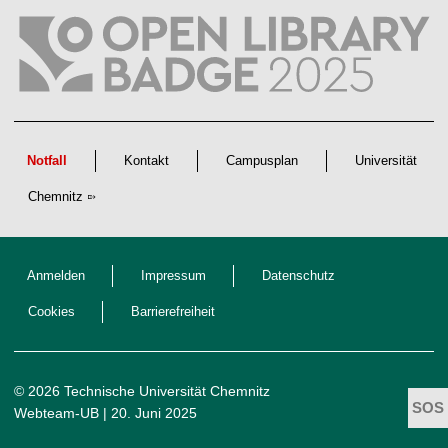
l
i
c
h
e
n
N
a
c
h
w
Notfall
Kontakt
Campusplan
Universität
u
c
Chemnitz
h
s
Anmelden
Impressum
Datenschutz
Cookies
Barrierefreiheit
© 2026 Technische Universität Chemnitz
Webteam-UB
| 20. Juni 2025