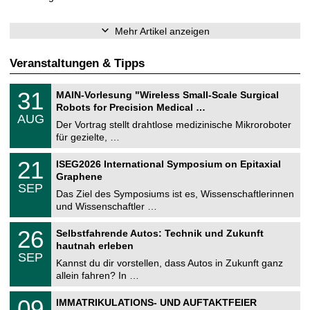
Mehr Artikel anzeigen
Veranstaltungen & Tipps
T
3
31
MAIN-Vorlesung "Wireless Small-Scale Surgical
U
1
Robots for Precision Medical …
C
.
AUG
h
0
Der Vortrag stellt drahtlose medizinische Mikroroboter
e
8
für gezielte, …
m
.
n
2
T
i
2
21
ISEG2026 International Symposium on Epitaxial
0
U
t
1
2
Graphene
C
z
.
6
SEP
h
0
Das Ziel des Symposiums ist es, Wissenschaftlerinnen
e
9
und Wissenschaftler …
m
.
n
2
T
i
2
26
Selbstfahrende Autos: Technik und Zukunft
0
U
t
6
2
hautnah erleben
C
z
.
6
SEP
h
0
Kannst du dir vorstellen, dass Autos in Zukunft ganz
e
9
allein fahren? In …
m
.
n
2
T
i
0
09
IMMATRIKULATIONS- UND AUFTAKTFEIER
0
U
t