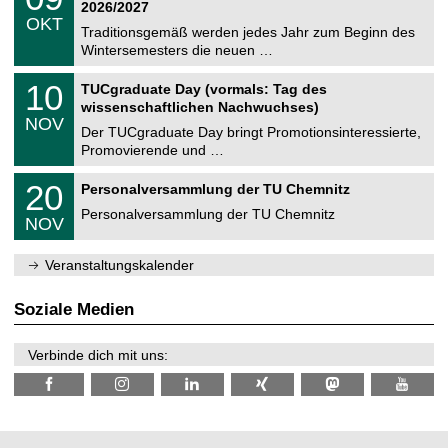
9
2
2026/2027
C
z
.
6
OKT
h
1
Traditionsgemäß werden jedes Jahr zum Beginn des
e
0
Wintersemesters die neuen …
m
.
n
2
Z
i
1
10
TUCgraduate Day (vormals: Tag des
0
e
t
0
2
wissenschaftlichen Nachwuchses)
n
z
.
6
NOV
t
1
Der TUCgraduate Day bringt Promotionsinteressierte,
r
1
Promovierende und …
u
.
m
2
T
f
2
20
Personalversammlung der TU Chemnitz
0
U
ü
0
2
C
r
Personalversammlung der TU Chemnitz
.
6
NOV
h
d
1
e
e
1
m
n
.
Veranstaltungskalender
n
w
2
i
i
0
t
s
2
Soziale Medien
z
s
6
e
n
Verbinde dich mit uns:
s
c
h
a
f
t