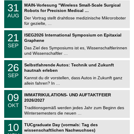
T
3
31
MAIN-Vorlesung "Wireless Small-Scale Surgical
U
1
Robots for Precision Medical …
C
.
AUG
h
0
Der Vortrag stellt drahtlose medizinische Mikroroboter
e
8
für gezielte, …
m
.
n
2
T
i
2
21
ISEG2026 International Symposium on Epitaxial
0
U
t
1
2
Graphene
C
z
.
6
SEP
h
0
Das Ziel des Symposiums ist es, Wissenschaftlerinnen
e
9
und Wissenschaftler …
m
.
n
2
T
i
2
26
Selbstfahrende Autos: Technik und Zukunft
0
U
t
6
2
hautnah erleben
C
z
.
6
SEP
h
0
Kannst du dir vorstellen, dass Autos in Zukunft ganz
e
9
allein fahren? In …
m
.
n
2
T
i
0
09
IMMATRIKULATIONS- UND AUFTAKTFEIER
0
U
t
9
2
2026/2027
C
z
.
6
OKT
h
1
Traditionsgemäß werden jedes Jahr zum Beginn des
e
0
Wintersemesters die neuen …
m
.
n
2
Z
i
1
10
TUCgraduate Day (vormals: Tag des
0
e
t
0
2
wissenschaftlichen Nachwuchses)
n
z
.