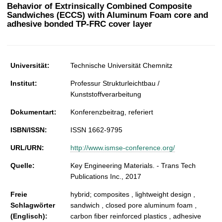
t
Behavior of Extrinsically Combined Composite
Sandwiches (ECCS) with Aluminum Foam core and
adhesive bonded TP-FRC cover layer
Universität:
Technische Universität Chemnitz
Institut:
Professur Strukturleichtbau /
Kunststoffverarbeitung
Dokumentart:
Konferenzbeitrag, referiert
ISBN/ISSN:
ISSN 1662-9795
URL/URN:
http://www.ismse-conference.org/
Quelle:
Key Engineering Materials. - Trans Tech
Publications Inc., 2017
Freie
hybrid; composites , lightweight design ,
Schlagwörter
sandwich , closed pore aluminum foam ,
(Englisch):
carbon fiber reinforced plastics , adhesive