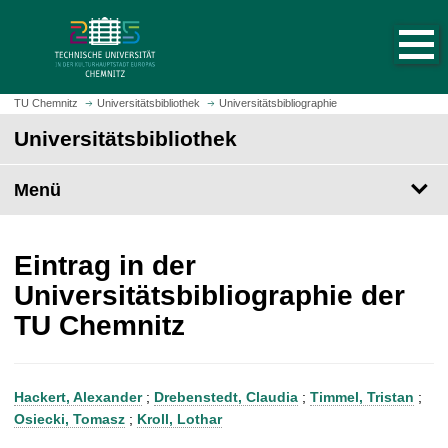
S
S
t
p
a
r
r
i
t
n
TU Chemnitz
Universitätsbibliothek
Universitätsbibliographie
s
g
Universitätsbibliothek
e
e
i
z
t
Menü
u
e
m
a
H
u
a
Eintrag in der
f
u
Universitätsbibliographie der
r
p
TU Chemnitz
u
t
f
i
e
n
n
h
Hackert, Alexander
;
Drebenstedt, Claudia
;
Timmel, Tristan
;
a
Osiecki, Tomasz
;
Kroll, Lothar
l