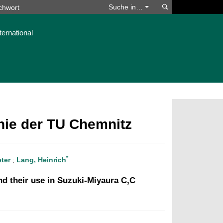
Suchen
Suche in…
ternational
phie der TU Chemnitz
*
ter
;
Lang, Heinrich
nd their use in Suzuki-Miyaura C,C