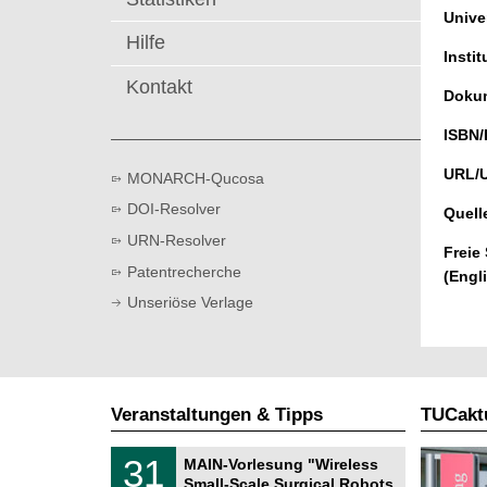
t
Univer
Hilfe
Instit
Kontakt
Dokum
ISBN/
URL/
MONARCH-Qucosa
DOI-Resolver
Quell
URN-Resolver
Freie
Patentrecherche
(Engl
Unseriöse Verlage
Veranstaltungen & Tipps
TUCaktu
T
3
31
MAIN-Vorlesung "Wireless
U
1
Small-Scale Surgical Robots
C