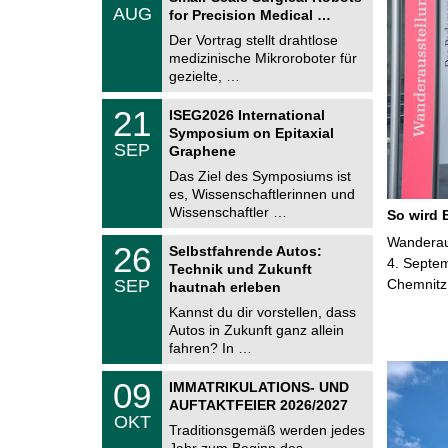
.
AUG
h
for Precision Medical …
0
e
8
Der Vortrag stellt drahtlose
m
.
medizinische Mikroroboter für
n
2
i
gezielte, …
0
t
2
z
T
6
2
21
ISEG2026 International
U
1
Symposium on Epitaxial
C
.
SEP
h
Graphene
0
e
9
Das Ziel des Symposiums ist
m
.
es, Wissenschaftlerinnen und
n
2
i
Wissenschaftler …
So wird 
0
t
2
z
T
Wanderaus
6
2
26
Selbstfahrende Autos:
U
6
4. Septem
Technik und Zukunft
C
.
SEP
Chemnitz
h
hautnah erleben
0
e
9
Kannst du dir vorstellen, dass
m
.
Autos in Zukunft ganz allein
n
2
i
fahren? In …
0
t
2
z
T
6
0
09
IMMATRIKULATIONS- UND
U
9
AUFTAKTFEIER 2026/2027
C
.
OKT
h
1
Traditionsgemäß werden jedes
e
0
Jahr zum Beginn des