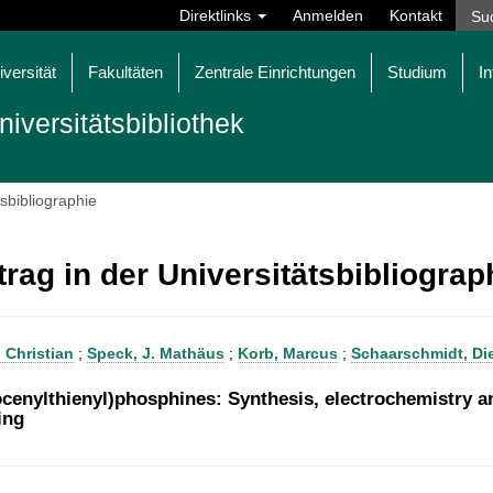
Direktlinks
Anmelden
Kontakt
iversität
Fakultäten
Zentrale Einrichtungen
Studium
In
niversitätsbibliothek
tsbibliographie
trag in der Universitätsbibliogra
 Christian
;
Speck, J. Mathäus
;
Korb, Marcus
;
Schaarschmidt, Die
ocenylthienyl)phosphines: Synthesis, electrochemistry a
ing