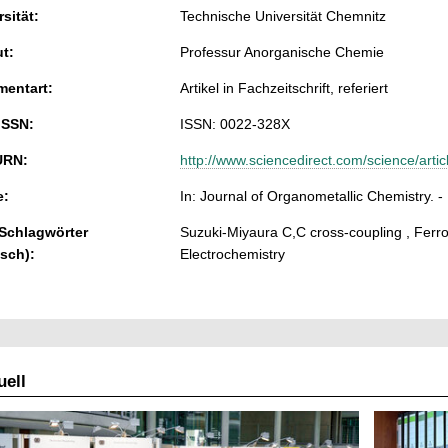
sität:
Technische Universität Chemnitz
ut:
Professur Anorganische Chemie
entart:
Artikel in Fachzeitschrift, referiert
ISSN:
ISSN: 0022-328X
URN:
http://www.sciencedirect.com/science/art
e:
In: Journal of Organometallic Chemistry. - 
 Schlagwörter
Suzuki-Miyaura C,C cross-coupling , Ferroc
isch):
Electrochemistry
ell