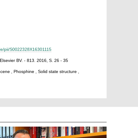
icle/pii/S0022328X16301115
Elsevier BV. - 813. 2016, S. 26 - 35
ene , Phosphine , Solid state structure ,