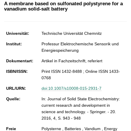
t
A membrane based on sulfonated polystyrene for a
vanadium solid-salt battery
Universität:
Technische Universität Chemnitz
Institut:
Professur Elektrochemische Sensorik und
Energiespeicherung
Dokumentart:
Artikel in Fachzeitschrift, referiert
ISBN/ISSN:
Print ISSN 1432-8488 ; Online ISSN 1433-
0768
URL/URN:
doi:10.1007/s10008-015-2931-7
Quelle:
In: Journal of Solid State Electrochemistry:
current research and development in
science and technology. - Springer. - 20.
2016, 4, S. 943 - 948
Freie
Polysterne , Batteries , Vandium , Energy