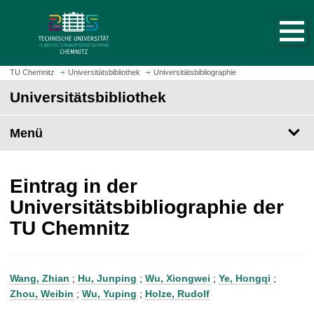
S
S
t
p
a
r
r
i
t
n
TU Chemnitz
Universitätsbibliothek
Universitätsbibliographie
s
g
Universitätsbibliothek
e
e
i
z
t
Menü
u
e
m
a
H
u
a
Eintrag in der
f
u
Universitätsbibliographie der
r
p
TU Chemnitz
u
t
f
i
e
n
n
h
Wang, Zhian
;
Hu, Junping
;
Wu, Xiongwei
;
Ye, Hongqi
;
a
Zhou, Weibin
;
Wu, Yuping
;
Holze, Rudolf
l