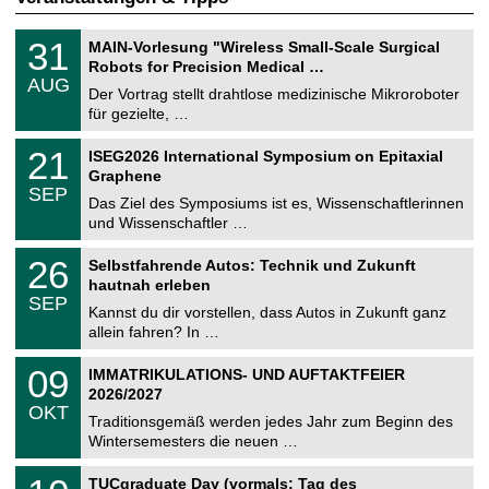
T
3
31
MAIN-Vorlesung "Wireless Small-Scale Surgical
U
1
Robots for Precision Medical …
C
.
AUG
h
0
Der Vortrag stellt drahtlose medizinische Mikroroboter
e
8
für gezielte, …
m
.
n
2
T
i
2
21
ISEG2026 International Symposium on Epitaxial
0
U
t
1
2
Graphene
C
z
.
6
SEP
h
0
Das Ziel des Symposiums ist es, Wissenschaftlerinnen
e
9
und Wissenschaftler …
m
.
n
2
T
i
2
26
Selbstfahrende Autos: Technik und Zukunft
0
U
t
6
2
hautnah erleben
C
z
.
6
SEP
h
0
Kannst du dir vorstellen, dass Autos in Zukunft ganz
e
9
allein fahren? In …
m
.
n
2
T
i
0
09
IMMATRIKULATIONS- UND AUFTAKTFEIER
0
U
t
9
2
2026/2027
C
z
.
6
OKT
h
1
Traditionsgemäß werden jedes Jahr zum Beginn des
e
0
Wintersemesters die neuen …
m
.
n
2
Z
i
1
TUCgraduate Day (vormals: Tag des
0
e