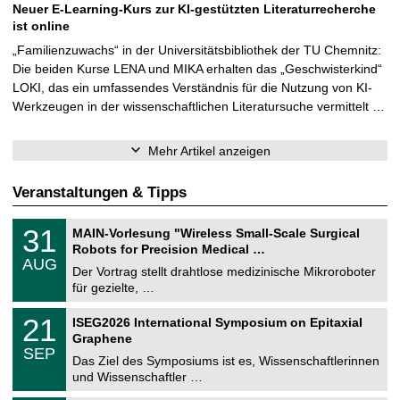
Neuer E-Learning-Kurs zur KI-gestützten Literaturrecherche
ist online
„Familienzuwachs“ in der Universitätsbibliothek der TU Chemnitz:
Die beiden Kurse LENA und MIKA erhalten das „Geschwisterkind“
LOKI, das ein umfassendes Verständnis für die Nutzung von KI-
Werkzeugen in der wissenschaftlichen Literatursuche vermittelt …
Mehr Artikel anzeigen
Veranstaltungen & Tipps
T
3
31
MAIN-Vorlesung "Wireless Small-Scale Surgical
U
1
Robots for Precision Medical …
C
.
AUG
h
0
Der Vortrag stellt drahtlose medizinische Mikroroboter
e
8
für gezielte, …
m
.
n
2
T
i
2
21
ISEG2026 International Symposium on Epitaxial
0
U
t
1
2
Graphene
C
z
.
6
SEP
h
0
Das Ziel des Symposiums ist es, Wissenschaftlerinnen
e
9
und Wissenschaftler …
m
.
n
2