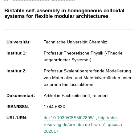
t
Bistable self-assembly in homogeneous colloidal
systems for flexible modular architectures
Universität:
Technische Universität Chemnitz
Institut 1:
Professur Theoretische Physik (-Theorie
ungeordneter Systeme-)
Institut 2:
Professur Skalenübergreifende Modellierung
von Materialien und Materialverbünden unter
externen Einflussfaktoren
Dokumentart:
Artikel in Fachzeitschrift, referiert
ISBN/ISSN:
1744-683X
URL/URN:
doi:10.1039/C5SM02899J
;
http://nbn-
resolving.de/urn:nbn:de:bsz:ch1-qucosa-
202517