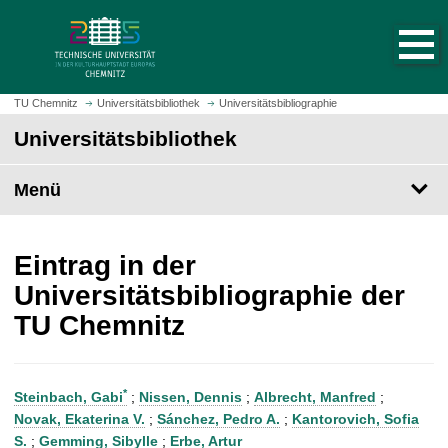
S
S
t
p
a
r
r
i
t
n
TU Chemnitz
Universitätsbibliothek
Universitätsbibliographie
s
g
Universitätsbibliothek
e
e
i
z
t
Menü
u
e
m
a
H
u
a
Eintrag in der
f
u
Universitätsbibliographie der
r
p
TU Chemnitz
u
t
f
i
e
n
n
h
*
Steinbach, Gabi
;
Nissen, Dennis
;
Albrecht, Manfred
;
a
Novak, Ekaterina V.
;
Sánchez, Pedro A.
;
Kantorovich, Sofia
l
S.
;
Gemming, Sibylle
;
Erbe, Artur