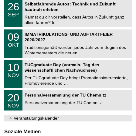
T
i
2
26
Selbstfahrende Autos: Technik und Zukunft
0
U
t
6
2
hautnah erleben
C
z
.
6
SEP
h
0
Kannst du dir vorstellen, dass Autos in Zukunft ganz
e
9
allein fahren? In …
m
.
n
2
T
i
0
09
IMMATRIKULATIONS- UND AUFTAKTFEIER
0
U
t
9
2
2026/2027
C
z
.
6
OKT
h
1
Traditionsgemäß werden jedes Jahr zum Beginn des
e
0
Wintersemesters die neuen …
m
.
n
2
Z
i
1
10
TUCgraduate Day (vormals: Tag des
0
e
t
0
2
wissenschaftlichen Nachwuchses)
n
z
.
6
NOV
t
1
Der TUCgraduate Day bringt Promotionsinteressierte,
r
1
Promovierende und …
u
.
m
2
T
f
2
20
Personalversammlung der TU Chemnitz
0
U
ü
0
2
C
r
Personalversammlung der TU Chemnitz
.
6
NOV
h
d
1
e
e
1
m
n
.
Veranstaltungskalender
n
w
2
i
i
0
t
s
2
Soziale Medien
z
s
6