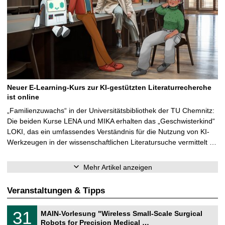
Neuer E-Learning-Kurs zur KI-gestützten Literaturrecherche
ist online
„Familienzuwachs“ in der Universitätsbibliothek der TU Chemnitz:
Die beiden Kurse LENA und MIKA erhalten das „Geschwisterkind“
LOKI, das ein umfassendes Verständnis für die Nutzung von KI-
Werkzeugen in der wissenschaftlichen Literatursuche vermittelt …
Mehr Artikel anzeigen
Veranstaltungen & Tipps
T
3
31
MAIN-Vorlesung "Wireless Small-Scale Surgical
U
1
Robots for Precision Medical …
C