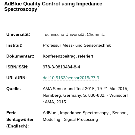
t
AdBlue Quality Control using Impedance
Spectroscopy
Universität:
Technische Universität Chemnitz
Institut:
Professur Mess- und Sensortechnik
Dokumentart:
Konferenzbeitrag, referiert
ISBN/ISSN:
978-3-9813484-8-4
URL/URN:
doi:10.5162/sensor2015/P7.3
Quelle:
AMA Sensor und Test 2015, 19-21 Mai 2015,
Nürnberg, Germany, S. 830-832. - Wunsdorf
: AMA, 2015
Freie
AdBlue , Impedance Spectroscopy , Sensor ,
Schlagwörter
Modeling , Signal Processing
(Englisch):