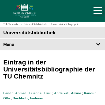
S
S
t
p
a
r
r
i
t
n
TU Chemnitz
Universitätsbibliothek
Universitätsbibliographie
s
g
Universitätsbibliothek
e
e
i
z
t
Menü
u
e
m
a
H
u
a
Eintrag in der
f
u
Universitätsbibliographie der
r
p
TU Chemnitz
u
t
f
i
e
n
n
h
Fendri, Ahmed
;
Büschel, Paul
;
Abdelkafi, Amine
;
Kanoun,
a
Olfa
;
Buchholz, Andreas
l