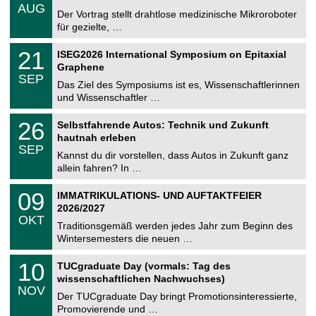
.
AUG
h
0
Der Vortrag stellt drahtlose medizinische Mikroroboter
e
8
für gezielte, …
m
.
n
2
T
i
2
21
ISEG2026 International Symposium on Epitaxial
0
U
t
1
2
Graphene
C
z
.
6
SEP
h
0
Das Ziel des Symposiums ist es, Wissenschaftlerinnen
e
9
und Wissenschaftler …
m
.
n
2
T
i
2
26
Selbstfahrende Autos: Technik und Zukunft
0
U
t
6
2
hautnah erleben
C
z
.
6
SEP
h
0
Kannst du dir vorstellen, dass Autos in Zukunft ganz
e
9
allein fahren? In …
m
.
n
2
T
i
0
09
IMMATRIKULATIONS- UND AUFTAKTFEIER
0
U
t
9
2
2026/2027
C
z
.
6
OKT
h
1
Traditionsgemäß werden jedes Jahr zum Beginn des
e
0
Wintersemesters die neuen …
m
.
n
2
Z
i
1
10
TUCgraduate Day (vormals: Tag des
0
e
t
0
2
wissenschaftlichen Nachwuchses)
n
z
.
6
NOV
t
1
Der TUCgraduate Day bringt Promotionsinteressierte,
r
1
Promovierende und …
u