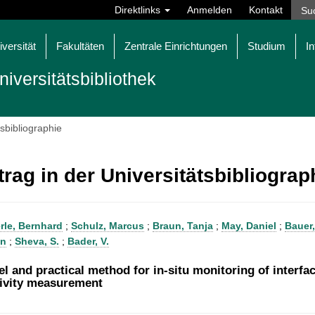
Direktlinks
Anmelden
Kontakt
iversität
Fakultäten
Zentrale Einrichtungen
Studium
In
niversitätsbibliothek
tsbibliographie
trag in der Universitätsbibliogra
le, Bernhard
;
Schulz, Marcus
;
Braun, Tanja
;
May, Daniel
;
Bauer,
en
;
Sheva, S.
;
Bader, V.
el and practical method for in-situ monitoring of interfa
sivity measurement