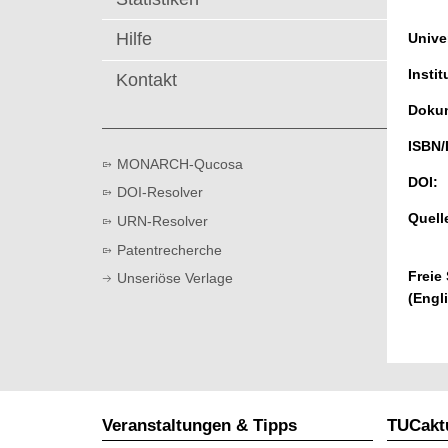
t
Hilfe
Univer
Instit
Kontakt
Dokum
ISBN/
MONARCH-Qucosa
DOI:
DOI-Resolver
Quell
URN-Resolver
Patentrecherche
Freie
Unseriöse Verlage
(Engl
Veranstaltungen & Tipps
TUCaktu