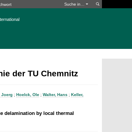
Suchen
Suche in…
ternational
phie der TU Chemnitz
 Joerg
;
Hoelck, Ole
;
Walter, Hans
;
Keller,
ce delamination by local thermal