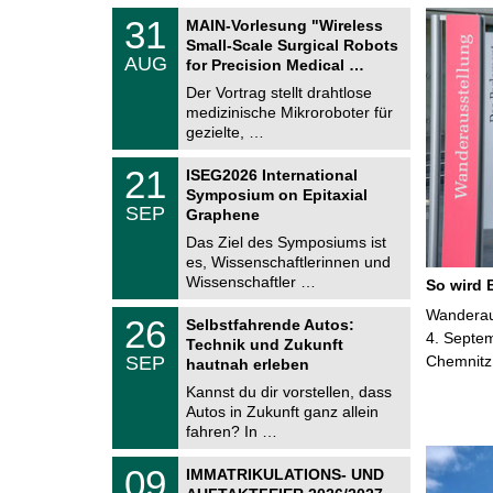
T
3
31
MAIN-Vorlesung "Wireless
U
1
Small-Scale Surgical Robots
C
.
AUG
h
for Precision Medical …
0
e
8
Der Vortrag stellt drahtlose
m
.
medizinische Mikroroboter für
n
2
i
gezielte, …
0
t
2
z
T
6
2
21
ISEG2026 International
U
1
Symposium on Epitaxial
C
.
SEP
h
Graphene
0
e
9
Das Ziel des Symposiums ist
m
.
es, Wissenschaftlerinnen und
n
2
i
Wissenschaftler …
So wird 
0
t
2
z
T
Wanderaus
6
2
26
Selbstfahrende Autos:
U
6
4. Septem
Technik und Zukunft
C
.
SEP
Chemnitz
h
hautnah erleben
0
e
9
Kannst du dir vorstellen, dass
m
.
Autos in Zukunft ganz allein
n
2
i
fahren? In …
0
t
2
z
T
6
0
09
IMMATRIKULATIONS- UND
U
9