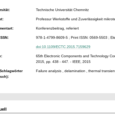
sität:
Technische Universität Chemnitz
ut:
Professur Werkstoffe und Zuverlässigkeit mikro
entart:
Konferenzbeitrag, referiert
ISSN:
978-1-4799-8609-5 ; Print ISSN: 0569-5503 ; El
doi:10.1109/ECTC.2015.7159629
e:
65th Electronic Components and Technology Co
2015, pp. 438 - 447. - IEEE, 2015
 Schlagwörter
Failure analysis , delamination , thermal transi
isch):
ell