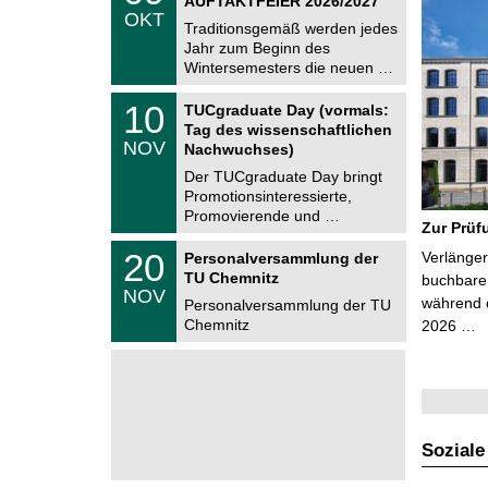
AUFTAKTFEIER 2026/2027
C
.
OKT
h
1
Traditionsgemäß werden jedes
e
0
Jahr zum Beginn des
m
.
Wintersemesters die neuen …
n
2
i
0
Z
t
1
10
2
TUCgraduate Day (vormals:
e
z
0
6
Tag des wissenschaftlichen
n
.
NOV
t
Nachwuchses)
1
r
1
Der TUCgraduate Day bringt
u
.
Promotionsinteressierte,
m
2
f
Promovierende und …
0
Zur Prüf
ü
2
r
T
6
2
20
Verlänger
Personalversammlung der
d
U
0
TU Chemnitz
e
C
buchbare 
.
NOV
n
h
während d
1
Personalversammlung der TU
w
e
1
Chemnitz
2026 …
i
m
.
s
n
2
s
i
0
e
t
2
n
z
6
s
c
h
Soziale
a
f