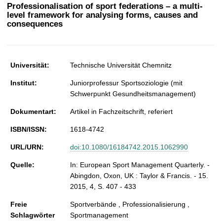
t
Professionalisation of sport federations – a multi-
level framework for analysing forms, causes and
consequences
Universität:
Technische Universität Chemnitz
Institut:
Juniorprofessur Sportsoziologie (mit
Schwerpunkt Gesundheitsmanagement)
Dokumentart:
Artikel in Fachzeitschrift, referiert
ISBN/ISSN:
1618-4742
URL/URN:
doi:10.1080/16184742.2015.1062990
Quelle:
In: European Sport Management Quarterly. -
Abingdon, Oxon, UK : Taylor & Francis. - 15.
2015, 4, S. 407 - 433
Freie
Sportverbände , Professionalisierung ,
Schlagwörter
Sportmanagement