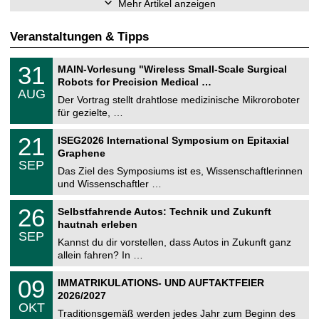
Mehr Artikel anzeigen
Veranstaltungen & Tipps
T
3
31
MAIN-Vorlesung "Wireless Small-Scale Surgical
U
1
Robots for Precision Medical …
C
.
AUG
h
0
Der Vortrag stellt drahtlose medizinische Mikroroboter
e
8
für gezielte, …
m
.
n
2
T
i
2
21
ISEG2026 International Symposium on Epitaxial
0
U
t
1
2
Graphene
C
z
.
6
SEP
h
0
Das Ziel des Symposiums ist es, Wissenschaftlerinnen
e
9
und Wissenschaftler …
m
.
n
2
T
i
2
26
Selbstfahrende Autos: Technik und Zukunft
0
U
t
6
2
hautnah erleben
C
z
.
6
SEP
h
0
Kannst du dir vorstellen, dass Autos in Zukunft ganz
e
9
allein fahren? In …
m
.
n
2
T
i
0
09
IMMATRIKULATIONS- UND AUFTAKTFEIER
0
U
t
9
2
2026/2027
C
z
.
6
OKT
h
1
Traditionsgemäß werden jedes Jahr zum Beginn des
e