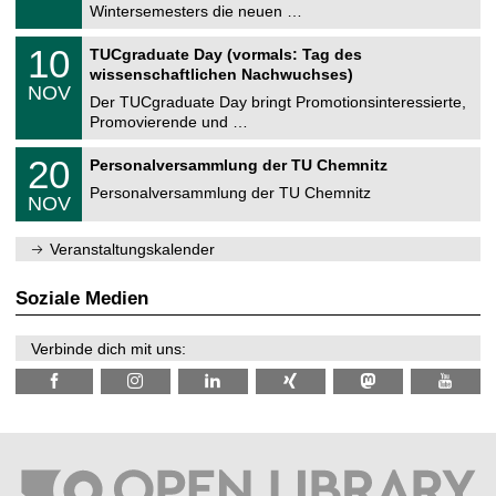
0
Wintersemesters die neuen …
m
.
n
2
Z
i
1
10
TUCgraduate Day (vormals: Tag des
0
e
t
0
2
wissenschaftlichen Nachwuchses)
n
z
.
6
NOV
t
1
Der TUCgraduate Day bringt Promotionsinteressierte,
r
1
Promovierende und …
u
.
m
2
T
f
2
20
Personalversammlung der TU Chemnitz
0
U
ü
0
2
C
r
Personalversammlung der TU Chemnitz
.
6
NOV
h
d
1
e
e
1
m
n
.
Veranstaltungskalender
n
w
2
i
i
0
t
s
2
Soziale Medien
z
s
6
e
n
Verbinde dich mit uns:
s
c
h
a
f
t
l
i
c