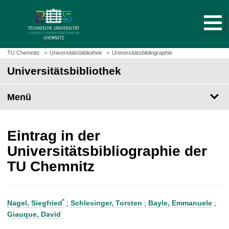
S
S
t
p
a
r
r
i
t
n
TU Chemnitz
Universitätsbibliothek
Universitätsbibliographie
s
g
Universitätsbibliothek
e
e
i
z
t
Menü
u
e
m
a
H
u
a
Eintrag in der
f
u
Universitätsbibliographie der
r
p
TU Chemnitz
u
t
f
i
e
n
n
h
*
Nagel, Siegfried
;
Schlesinger, Torsten
;
Bayle, Emmanuele
;
a
Giauque, David
l