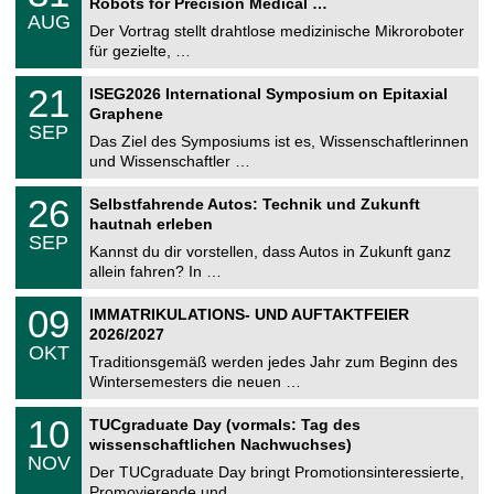
Robots for Precision Medical …
C
.
AUG
h
0
Der Vortrag stellt drahtlose medizinische Mikroroboter
e
8
für gezielte, …
m
.
n
2
T
i
2
21
ISEG2026 International Symposium on Epitaxial
0
U
t
1
2
Graphene
C
z
.
6
SEP
h
0
Das Ziel des Symposiums ist es, Wissenschaftlerinnen
e
9
und Wissenschaftler …
m
.
n
2
T
i
2
26
Selbstfahrende Autos: Technik und Zukunft
0
U
t
6
2
hautnah erleben
C
z
.
6
SEP
h
0
Kannst du dir vorstellen, dass Autos in Zukunft ganz
e
9
allein fahren? In …
m
.
n
2
T
i
0
09
IMMATRIKULATIONS- UND AUFTAKTFEIER
0
U
t
9
2
2026/2027
C
z
.
6
OKT
h
1
Traditionsgemäß werden jedes Jahr zum Beginn des
e
0
Wintersemesters die neuen …
m
.
n
2
Z
i
1
10
TUCgraduate Day (vormals: Tag des
0
e
t
0
2
wissenschaftlichen Nachwuchses)
n
z
.
6
NOV
t
1
Der TUCgraduate Day bringt Promotionsinteressierte,
r
1
Promovierende und …