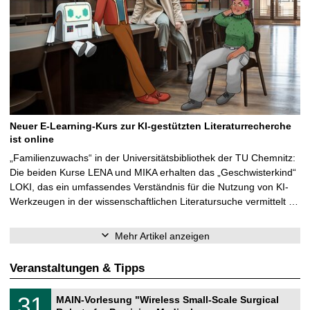
Neuer E-Learning-Kurs zur KI-gestützten Literaturrecherche
ist online
„Familienzuwachs“ in der Universitätsbibliothek der TU Chemnitz:
Die beiden Kurse LENA und MIKA erhalten das „Geschwisterkind“
LOKI, das ein umfassendes Verständnis für die Nutzung von KI-
Werkzeugen in der wissenschaftlichen Literatursuche vermittelt …
Mehr Artikel anzeigen
Veranstaltungen & Tipps
T
3
31
MAIN-Vorlesung "Wireless Small-Scale Surgical
U
1