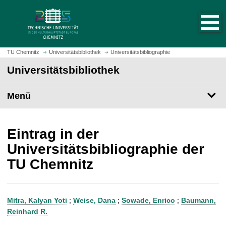
S
S
t
p
a
r
r
i
t
n
TU Chemnitz
Universitätsbibliothek
Universitätsbibliographie
s
g
Universitätsbibliothek
e
e
i
z
t
Menü
u
e
m
a
H
u
a
Eintrag in der
f
u
Universitätsbibliographie der
r
p
TU Chemnitz
u
t
f
i
e
n
n
h
Mitra, Kalyan Yoti
;
Weise, Dana
;
Sowade, Enrico
;
Baumann,
a
Reinhard R.
l