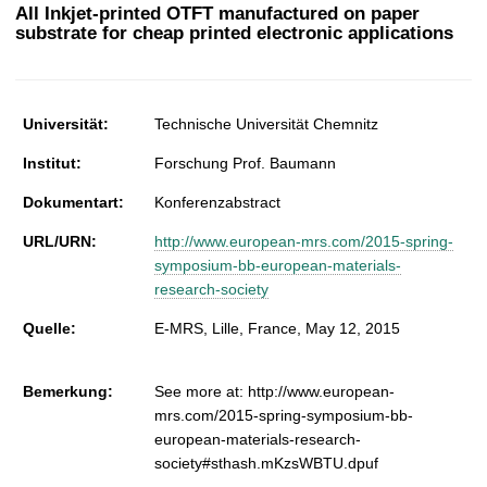
t
All Inkjet-printed OTFT manufactured on paper
substrate for cheap printed electronic applications
Universität:
Technische Universität Chemnitz
Institut:
Forschung Prof. Baumann
Dokumentart:
Konferenzabstract
URL/URN:
http://www.european-mrs.com/2015-spring-
symposium-bb-european-materials-
research-society
Quelle:
E-MRS, Lille, France, May 12, 2015
Bemerkung:
See more at: http://www.european-
mrs.com/2015-spring-symposium-bb-
european-materials-research-
society#sthash.mKzsWBTU.dpuf