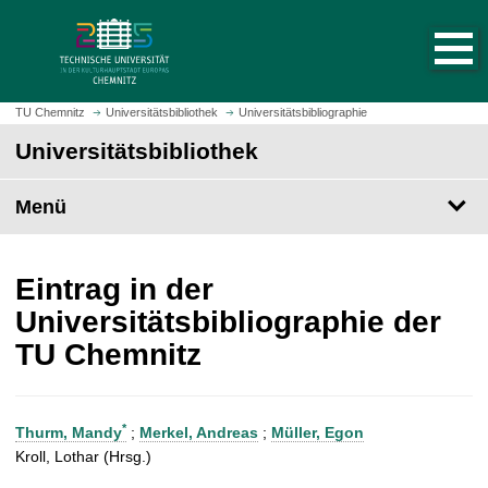
S
S
t
p
a
r
r
i
t
n
TU Chemnitz
Universitätsbibliothek
Universitätsbibliographie
s
g
Universitätsbibliothek
e
e
i
z
t
Menü
u
e
m
a
H
u
a
Eintrag in der
f
u
Universitätsbibliographie der
r
p
TU Chemnitz
u
t
f
i
e
n
n
h
*
Thurm, Mandy
;
Merkel, Andreas
;
Müller, Egon
a
Kroll, Lothar (Hrsg.)
l