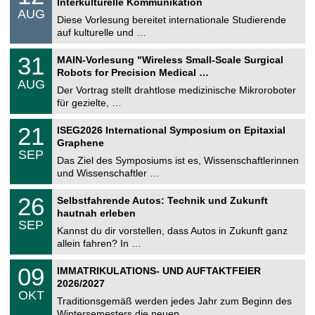
Interkulturelle Kommunikation
n
.
AUG
s
0
Diese Vorlesung bereitet internationale Studierende
t
8
auf kulturelle und …
i
.
g
2
T
e
3
31
MAIN-Vorlesung "Wireless Small-Scale Surgical
0
U
1
2
Robots for Precision Medical …
C
.
6
AUG
h
0
Der Vortrag stellt drahtlose medizinische Mikroroboter
e
8
für gezielte, …
m
.
n
2
T
i
2
21
ISEG2026 International Symposium on Epitaxial
0
U
t
1
2
Graphene
C
z
.
6
SEP
h
0
Das Ziel des Symposiums ist es, Wissenschaftlerinnen
e
9
und Wissenschaftler …
m
.
n
2
T
i
2
26
Selbstfahrende Autos: Technik und Zukunft
0
U
t
6
2
hautnah erleben
C
z
.
6
SEP
h
0
Kannst du dir vorstellen, dass Autos in Zukunft ganz
e
9
allein fahren? In …
m
.
n
2
T
i
0
09
IMMATRIKULATIONS- UND AUFTAKTFEIER
0
U
t
9
2
2026/2027
C
z
.
6
OKT
h
1
Traditionsgemäß werden jedes Jahr zum Beginn des
e
0
Wintersemesters die neuen …