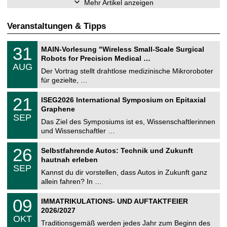
Mehr Artikel anzeigen
Veranstaltungen & Tipps
T
3
31
MAIN-Vorlesung "Wireless Small-Scale Surgical
U
1
Robots for Precision Medical …
C
.
AUG
h
0
Der Vortrag stellt drahtlose medizinische Mikroroboter
e
8
für gezielte, …
m
.
n
2
T
i
2
21
ISEG2026 International Symposium on Epitaxial
0
U
t
1
2
Graphene
C
z
.
6
SEP
h
0
Das Ziel des Symposiums ist es, Wissenschaftlerinnen
e
9
und Wissenschaftler …
m
.
n
2
T
i
2
26
Selbstfahrende Autos: Technik und Zukunft
0
U
t
6
2
hautnah erleben
C
z
.
6
SEP
h
0
Kannst du dir vorstellen, dass Autos in Zukunft ganz
e
9
allein fahren? In …
m
.
n
2
T
i
0
09
IMMATRIKULATIONS- UND AUFTAKTFEIER
0
U
t
9
2
2026/2027
C
z
.
6
OKT
h
1
Traditionsgemäß werden jedes Jahr zum Beginn des
e