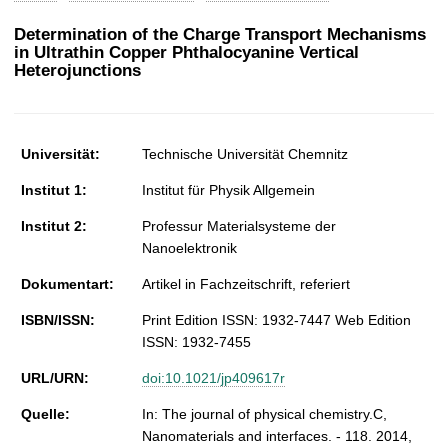
t
Determination of the Charge Transport Mechanisms
in Ultrathin Copper Phthalocyanine Vertical
Heterojunctions
Universität:
Technische Universität Chemnitz
Institut 1:
Institut für Physik Allgemein
Institut 2:
Professur Materialsysteme der
Nanoelektronik
Dokumentart:
Artikel in Fachzeitschrift, referiert
ISBN/ISSN:
Print Edition ISSN: 1932-7447 Web Edition
ISSN: 1932-7455
URL/URN:
doi:10.1021/jp409617r
Quelle:
In: The journal of physical chemistry.C,
Nanomaterials and interfaces. - 118. 2014,