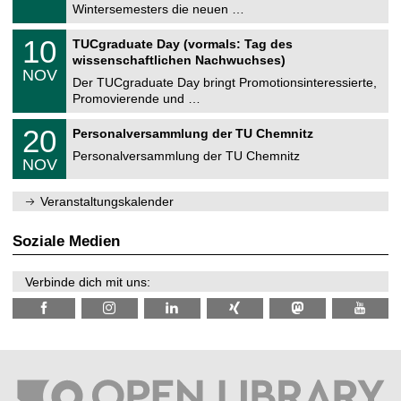
0
Wintersemesters die neuen …
m
.
n
2
Z
i
1
10
TUCgraduate Day (vormals: Tag des
0
e
t
0
2
wissenschaftlichen Nachwuchses)
n
z
.
6
NOV
t
1
Der TUCgraduate Day bringt Promotionsinteressierte,
r
1
Promovierende und …
u
.
m
2
T
f
2
20
Personalversammlung der TU Chemnitz
0
U
ü
0
2
C
r
Personalversammlung der TU Chemnitz
.
6
NOV
h
d
1
e
e
1
m
n
.
Veranstaltungskalender
n
w
2
i
i
0
t
s
2
Soziale Medien
z
s
6
e
n
Verbinde dich mit uns:
s
c
h
a
f
t
l
i
c