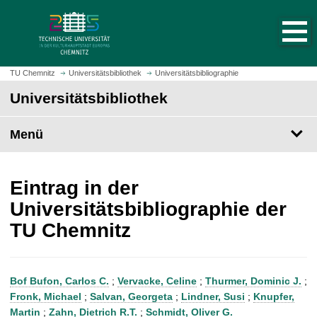
S
S
t
p
a
r
r
i
t
n
TU Chemnitz
Universitätsbibliothek
Universitätsbibliographie
s
g
Universitätsbibliothek
e
e
i
z
t
Menü
u
e
m
a
H
u
a
Eintrag in der
f
u
Universitätsbibliographie der
r
p
TU Chemnitz
u
t
f
i
e
n
n
h
Bof Bufon, Carlos C.
;
Vervacke, Celine
;
Thurmer, Dominic J.
;
a
Fronk, Michael
;
Salvan, Georgeta
;
Lindner, Susi
;
Knupfer,
l
Martin
;
Zahn, Dietrich R.T.
;
Schmidt, Oliver G.