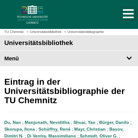
S
S
t
p
a
r
r
i
t
n
TU Chemnitz
Universitätsbibliothek
Universitätsbibliographie
s
g
Universitätsbibliothek
e
e
i
z
t
Menü
u
e
m
a
H
u
a
Eintrag in der
f
u
Universitätsbibliographie der
r
p
TU Chemnitz
u
t
f
i
e
n
n
h
Du, Nan
;
Manjunath, Neviditha
;
Shuai, Yao
;
Bürger, Danilo
;
a
Skorupa, Ilona
;
Schüffny, René
;
Mayr, Christian
;
Basov,
l
Dimitri N.
;
Di Ventra, Massimiliano
;
Schmidt, Oliver G.
;