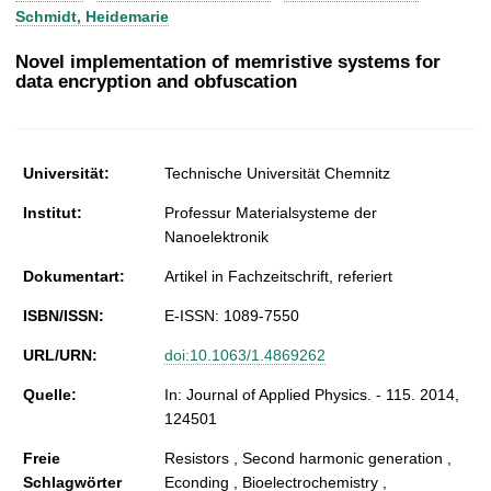
t
Schmidt, Heidemarie
Novel implementation of memristive systems for
data encryption and obfuscation
Universität:
Technische Universität Chemnitz
Institut:
Professur Materialsysteme der
Nanoelektronik
Dokumentart:
Artikel in Fachzeitschrift, referiert
ISBN/ISSN:
E-ISSN: 1089-7550
URL/URN:
doi:10.1063/1.4869262
Quelle:
In: Journal of Applied Physics. - 115. 2014,
124501
Freie
Resistors , Second harmonic generation ,
Schlagwörter
Econding , Bioelectrochemistry ,