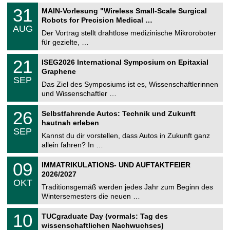
T
3
31
MAIN-Vorlesung "Wireless Small-Scale Surgical
U
1
Robots for Precision Medical …
C
.
AUG
h
0
Der Vortrag stellt drahtlose medizinische Mikroroboter
e
8
für gezielte, …
m
.
n
2
T
i
2
21
ISEG2026 International Symposium on Epitaxial
0
U
t
1
2
Graphene
C
z
.
6
SEP
h
0
Das Ziel des Symposiums ist es, Wissenschaftlerinnen
e
9
und Wissenschaftler …
m
.
n
2
T
i
2
26
Selbstfahrende Autos: Technik und Zukunft
0
U
t
6
2
hautnah erleben
C
z
.
6
SEP
h
0
Kannst du dir vorstellen, dass Autos in Zukunft ganz
e
9
allein fahren? In …
m
.
n
2
T
i
0
09
IMMATRIKULATIONS- UND AUFTAKTFEIER
0
U
t
9
2
2026/2027
C
z
.
6
OKT
h
1
Traditionsgemäß werden jedes Jahr zum Beginn des
e
0
Wintersemesters die neuen …
m
.
n
2
Z
i
1
10
TUCgraduate Day (vormals: Tag des
0
e
t
0
2
wissenschaftlichen Nachwuchses)
n
z
.