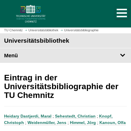
S
S
t
p
a
r
r
i
t
n
TU Chemnitz
Universitätsbibliothek
Universitätsbibliographie
s
g
Universitätsbibliothek
e
e
i
z
t
Menü
u
e
m
a
H
u
a
Eintrag in der
f
u
Universitätsbibliographie der
r
p
TU Chemnitz
u
t
f
i
e
n
n
h
Heidary Dastjerdi, Maral
;
Sehestedt, Christian
;
Knopf,
a
Christoph
;
Weidenmüller, Jens
;
Himmel, Jörg
;
Kanoun, Olfa
l