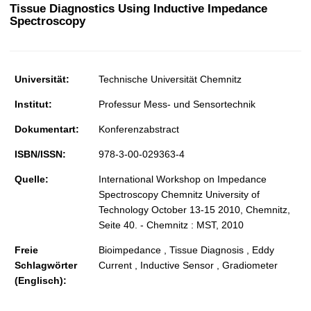
t
Tissue Diagnostics Using Inductive Impedance
Spectroscopy
Universität:
Technische Universität Chemnitz
Institut:
Professur Mess- und Sensortechnik
Dokumentart:
Konferenzabstract
ISBN/ISSN:
978-3-00-029363-4
Quelle:
International Workshop on Impedance
Spectroscopy Chemnitz University of
Technology October 13-15 2010, Chemnitz,
Seite 40. - Chemnitz : MST, 2010
Freie
Bioimpedance , Tissue Diagnosis , Eddy
Schlagwörter
Current , Inductive Sensor , Gradiometer
(Englisch):