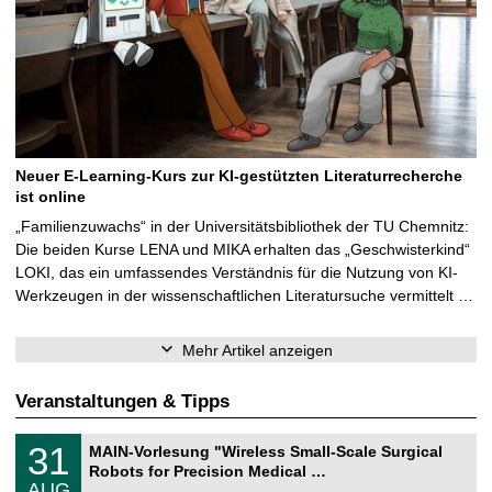
Neuer E-Learning-Kurs zur KI-gestützten Literaturrecherche
ist online
„Familienzuwachs“ in der Universitätsbibliothek der TU Chemnitz:
Die beiden Kurse LENA und MIKA erhalten das „Geschwisterkind“
LOKI, das ein umfassendes Verständnis für die Nutzung von KI-
Werkzeugen in der wissenschaftlichen Literatursuche vermittelt …
Mehr Artikel anzeigen
Veranstaltungen & Tipps
T
3
31
MAIN-Vorlesung "Wireless Small-Scale Surgical
U
1
Robots for Precision Medical …
C
.
AUG
h