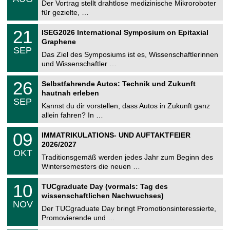
0
Der Vortrag stellt drahtlose medizinische Mikroroboter
e
8
für gezielte, …
m
.
n
2
T
i
2
21
ISEG2026 International Symposium on Epitaxial
0
U
t
1
2
Graphene
C
z
.
6
SEP
h
0
Das Ziel des Symposiums ist es, Wissenschaftlerinnen
e
9
und Wissenschaftler …
m
.
n
2
T
i
2
26
Selbstfahrende Autos: Technik und Zukunft
0
U
t
6
2
hautnah erleben
C
z
.
6
SEP
h
0
Kannst du dir vorstellen, dass Autos in Zukunft ganz
e
9
allein fahren? In …
m
.
n
2
T
i
0
09
IMMATRIKULATIONS- UND AUFTAKTFEIER
0
U
t
9
2
2026/2027
C
z
.
6
OKT
h
1
Traditionsgemäß werden jedes Jahr zum Beginn des
e
0
Wintersemesters die neuen …
m
.
n
2
Z
i
1
10
TUCgraduate Day (vormals: Tag des
0
e
t
0
2
wissenschaftlichen Nachwuchses)
n
z
.
6
NOV
t
1
Der TUCgraduate Day bringt Promotionsinteressierte,
r
1
Promovierende und …
u
.
m