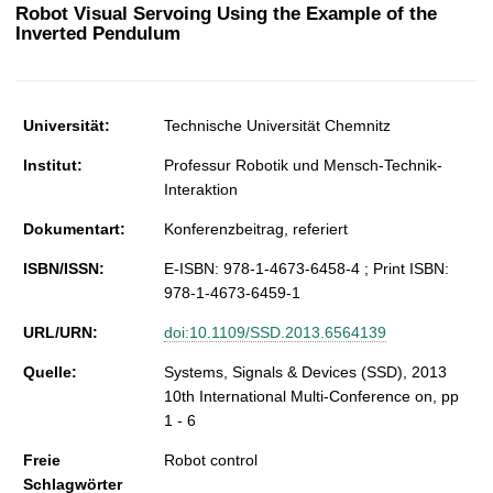
t
Robot Visual Servoing Using the Example of the
Inverted Pendulum
Universität:
Technische Universität Chemnitz
Institut:
Professur Robotik und Mensch-Technik-
Interaktion
Dokumentart:
Konferenzbeitrag, referiert
ISBN/ISSN:
E-ISBN: 978-1-4673-6458-4 ; Print ISBN:
978-1-4673-6459-1
URL/URN:
doi:10.1109/SSD.2013.6564139
Quelle:
Systems, Signals & Devices (SSD), 2013
10th International Multi-Conference on, pp
1 - 6
Freie
Robot control
Schlagwörter