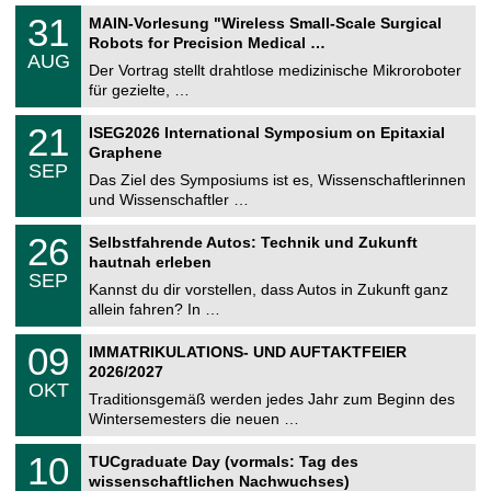
T
3
31
MAIN-Vorlesung "Wireless Small-Scale Surgical
U
1
Robots for Precision Medical …
C
.
AUG
h
0
Der Vortrag stellt drahtlose medizinische Mikroroboter
e
8
für gezielte, …
m
.
n
2
T
i
2
21
ISEG2026 International Symposium on Epitaxial
0
U
t
1
2
Graphene
C
z
.
6
SEP
h
0
Das Ziel des Symposiums ist es, Wissenschaftlerinnen
e
9
und Wissenschaftler …
m
.
n
2
T
i
2
26
Selbstfahrende Autos: Technik und Zukunft
0
U
t
6
2
hautnah erleben
C
z
.
6
SEP
h
0
Kannst du dir vorstellen, dass Autos in Zukunft ganz
e
9
allein fahren? In …
m
.
n
2
T
i
0
09
IMMATRIKULATIONS- UND AUFTAKTFEIER
0
U
t
9
2
2026/2027
C
z
.
6
OKT
h
1
Traditionsgemäß werden jedes Jahr zum Beginn des
e
0
Wintersemesters die neuen …
m
.
n
2
Z
i
1
10
TUCgraduate Day (vormals: Tag des
0
e
t
0
2
wissenschaftlichen Nachwuchses)
n
z
.