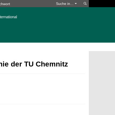
Suchen
Suche in…
ternational
phie der TU Chemnitz