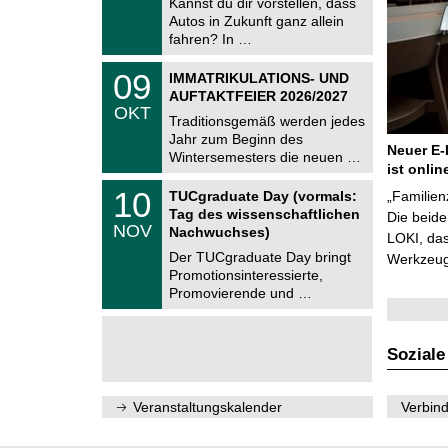
Kannst du dir vorstellen, dass
m
.
Autos in Zukunft ganz allein
n
2
i
fahren? In …
0
t
2
z
T
6
0
09
IMMATRIKULATIONS- UND
U
9
AUFTAKTFEIER 2026/2027
C
.
OKT
h
1
Traditionsgemäß werden jedes
e
0
Jahr zum Beginn des
m
.
Neuer E-
Wintersemesters die neuen …
n
2
ist onlin
i
0
Z
t
1
10
2
TUCgraduate Day (vormals:
„Familien
e
z
0
6
Tag des wissenschaftlichen
n
Die beid
.
NOV
t
Nachwuchses)
1
LOKI, das
r
1
Der TUCgraduate Day bringt
Werkzeuge
u
.
Promotionsinteressierte,
m
2
f
Promovierende und …
0
ü
2
r
6
d
e
Soziale
n
w
i
Veranstaltungskalender
Verbind
s
s
e