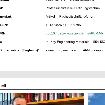
ut:
Professur Virtuelle Fertigungstechnik
entart:
Artikel in Fachzeitschrift, referiert
ISSN:
1013-9826 ; 1662-9795
URN:
doi:10.4028/www.scientific.net/KEM.55
e:
In: Key Engineering Materials. - 554-557
 Schlagwörter (Englisch):
aluminum , magnesium , Al-Mg compound
ell