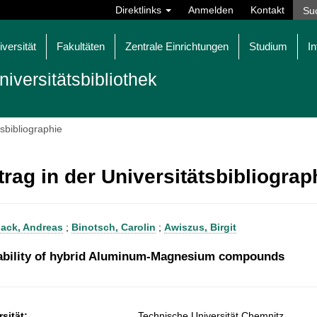
Direktlinks
Anmelden
Kontakt
iversität
Fakultäten
Zentrale Einrichtungen
Studium
In
niversitätsbibliothek
tsbibliographie
trag in der Universitätsbibliogra
ack, Andreas
;
Binotsch, Carolin
;
Awiszus, Birgit
bility of hybrid Aluminum-Magnesium compounds
sität:
Technische Universität Chemnitz