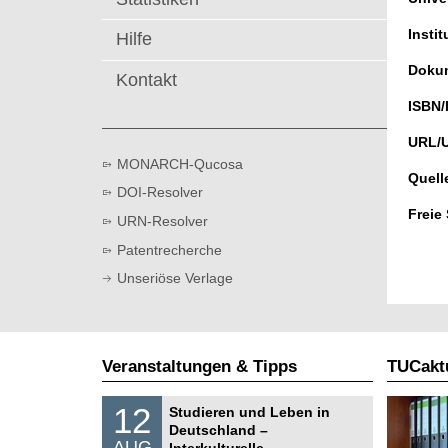
t
Instit
Hilfe
Dokum
Kontakt
ISBN/
URL/
MONARCH-Qucosa
Quell
DOI-Resolver
Freie
URN-Resolver
Patentrecherche
Unseriöse Verlage
Veranstaltungen & Tipps
TUCaktu
S
1
12
Studieren und Leben in
o
2
Deutschland –
n
.
AUG
s
Interkulturelle