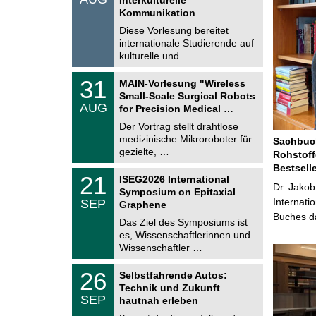
0
t
Kommunikation
8
i
.
Diese Vorlesung bereitet
g
2
e
internationale Studierende auf
0
kulturelle und …
2
6
T
3
31
MAIN-Vorlesung "Wireless
U
1
Small-Scale Surgical Robots
C
.
AUG
h
for Precision Medical …
0
e
8
Der Vortrag stellt drahtlose
m
.
medizinische Mikroroboter für
n
Sachbuch
2
i
gezielte, …
Rohstoff
0
t
2
Bestsell
z
T
6
2
21
ISEG2026 International
U
Dr. Jakob
1
Symposium on Epitaxial
C
.
Internati
SEP
h
Graphene
0
e
Buches da
9
Das Ziel des Symposiums ist
m
.
es, Wissenschaftlerinnen und
n
2
i
Wissenschaftler …
0
t
2
z
T
6
2
26
Selbstfahrende Autos:
U
6
Technik und Zukunft
C
.
SEP
h
hautnah erleben
0
e
9