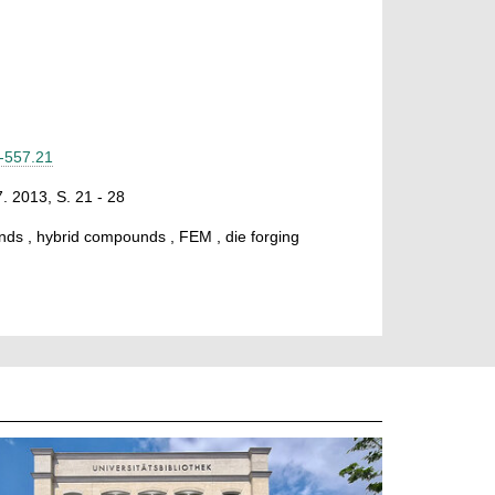
4-557.21
. 2013, S. 21 - 28
s , hybrid compounds , FEM , die forging