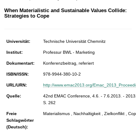
t
When Materialistic and Sustainable Values Collide:
Strategies to Cope
Universität:
Technische Universität Chemnitz
Institut:
Professur BWL - Marketing
Dokumentart:
Konferenzbeitrag, referiert
ISBN/ISSN:
978-9944-380-10-2
URL/URN:
http://www.emac2013.org/Emac_2013_Proceedi
Quelle:
42nd EMAC Conference, 4.6. - 7.6.2013. - 2013.
S. 262
Freie
Materialismus , Nachhaltigkeit , Zielkonflikt , Co
Schlagwörter
(Deutsch):