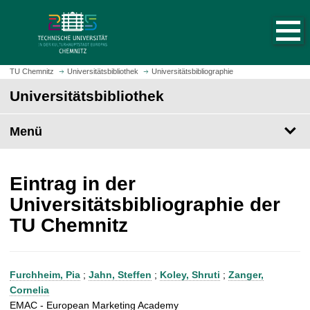
S
S
t
p
a
r
r
i
t
n
TU Chemnitz
Universitätsbibliothek
Universitätsbibliographie
s
g
Universitätsbibliothek
e
e
i
z
t
Menü
u
e
m
a
H
u
a
Eintrag in der
f
u
Universitätsbibliographie der
r
p
TU Chemnitz
u
t
f
i
e
n
n
h
Furchheim, Pia
;
Jahn, Steffen
;
Koley, Shruti
;
Zanger,
a
Cornelia
l
EMAC - European Marketing Academy