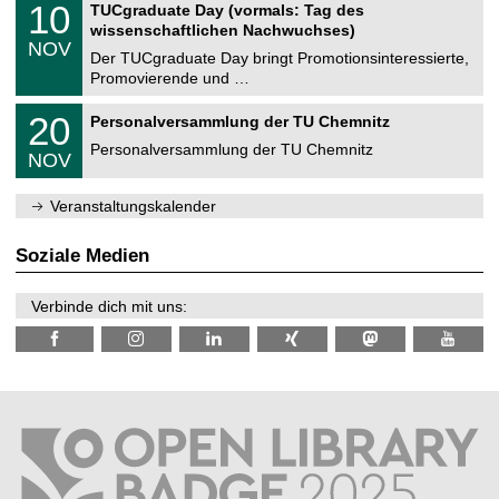
i
1
10
TUCgraduate Day (vormals: Tag des
0
e
t
0
2
wissenschaftlichen Nachwuchses)
n
z
.
6
NOV
t
1
Der TUCgraduate Day bringt Promotionsinteressierte,
r
1
Promovierende und …
u
.
m
2
T
f
2
20
Personalversammlung der TU Chemnitz
0
U
ü
0
2
C
r
Personalversammlung der TU Chemnitz
.
6
NOV
h
d
1
e
e
1
m
n
.
Veranstaltungskalender
n
w
2
i
i
0
t
s
2
Soziale Medien
z
s
6
e
n
Verbinde dich mit uns:
s
c
h
a
f
t
l
i
c
h
e