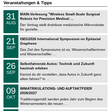
Veranstaltungen & Tipps
T
3
31
MAIN-Vorlesung "Wireless Small-Scale Surgical
U
1
Robots for Precision Medical …
C
.
AUG
h
0
Der Vortrag stellt drahtlose medizinische Mikroroboter
e
8
für gezielte, …
m
.
n
2
T
i
2
21
ISEG2026 International Symposium on Epitaxial
0
U
t
1
2
Graphene
C
z
.
6
SEP
h
0
Das Ziel des Symposiums ist es, Wissenschaftlerinnen
e
9
und Wissenschaftler …
m
.
n
2
T
i
2
26
Selbstfahrende Autos: Technik und Zukunft
0
U
t
6
2
hautnah erleben
C
z
.
6
SEP
h
0
Kannst du dir vorstellen, dass Autos in Zukunft ganz
e
9
allein fahren? In …
m
.
n
2
T
i
0
09
IMMATRIKULATIONS- UND AUFTAKTFEIER
0
U
t
9
2
2026/2027
C
z
.
6
OKT
h
1
Traditionsgemäß werden jedes Jahr zum Beginn des
e
0
Wintersemesters die neuen …
m
.
n
2
Z