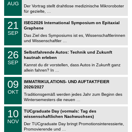
.
AUG
h
0
Der Vortrag stellt drahtlose medizinische Mikroroboter
e
8
für gezielte, …
m
.
n
2
T
i
2
21
ISEG2026 International Symposium on Epitaxial
0
U
t
1
2
Graphene
C
z
.
6
SEP
h
0
Das Ziel des Symposiums ist es, Wissenschaftlerinnen
e
9
und Wissenschaftler …
m
.
n
2
T
i
2
26
Selbstfahrende Autos: Technik und Zukunft
0
U
t
6
2
hautnah erleben
C
z
.
6
SEP
h
0
Kannst du dir vorstellen, dass Autos in Zukunft ganz
e
9
allein fahren? In …
m
.
n
2
T
i
0
09
IMMATRIKULATIONS- UND AUFTAKTFEIER
0
U
t
9
2
2026/2027
C
z
.
6
OKT
h
1
Traditionsgemäß werden jedes Jahr zum Beginn des
e
0
Wintersemesters die neuen …
m
.
n
2
Z
i
1
10
TUCgraduate Day (vormals: Tag des
0
e
t
0
2
wissenschaftlichen Nachwuchses)
n
z
.
6
NOV
t
1
Der TUCgraduate Day bringt Promotionsinteressierte,
r
1
Promovierende und …
u