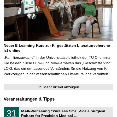
Neuer E-Learning-Kurs zur KI-gestützten Literaturrecherche
ist online
„Familienzuwachs“ in der Universitätsbibliothek der TU Chemnitz:
Die beiden Kurse LENA und MIKA erhalten das „Geschwisterkind“
LOKI, das ein umfassendes Verständnis für die Nutzung von KI-
Werkzeugen in der wissenschaftlichen Literatursuche vermittelt …
Mehr Artikel anzeigen
Veranstaltungen & Tipps
T
3
31
MAIN-Vorlesung "Wireless Small-Scale Surgical
U
1
Robots for Precision Medical …
C