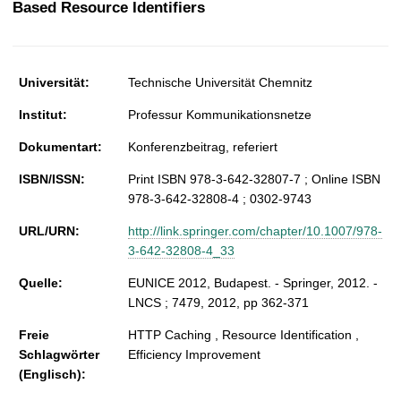
Based Resource Identifiers
t
Universität:
Technische Universität Chemnitz
Institut:
Professur Kommunikationsnetze
Dokumentart:
Konferenzbeitrag, referiert
ISBN/ISSN:
Print ISBN 978-3-642-32807-7 ; Online ISBN
978-3-642-32808-4 ; 0302-9743
URL/URN:
http://link.springer.com/chapter/10.1007/978-
3-642-32808-4_33
Quelle:
EUNICE 2012, Budapest. - Springer, 2012. -
LNCS ; 7479, 2012, pp 362-371
Freie
HTTP Caching , Resource Identification ,
Schlagwörter
Efficiency Improvement
(Englisch):