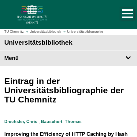
S
S
t
p
a
r
r
i
t
n
TU Chemnitz
Universitätsbibliothek
Universitätsbibliographie
s
g
Universitätsbibliothek
e
e
i
z
t
Menü
u
e
m
a
H
u
a
Eintrag in der
f
u
Universitätsbibliographie der
r
p
TU Chemnitz
u
t
f
i
e
n
n
h
Drechsler, Chris
;
Bauschert, Thomas
a
l
Improving the Efficiency of HTTP Caching by Hash