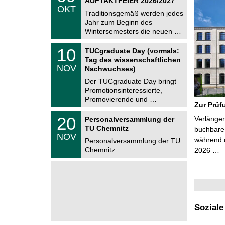
AUFTAKTFEIER 2026/2027
C
.
OKT
h
1
Traditionsgemäß werden jedes
e
0
Jahr zum Beginn des
m
.
Wintersemesters die neuen …
n
2
i
0
Z
t
1
10
2
TUCgraduate Day (vormals:
e
z
0
6
Tag des wissenschaftlichen
n
.
NOV
t
Nachwuchses)
1
r
1
Der TUCgraduate Day bringt
u
.
Promotionsinteressierte,
m
2
f
Promovierende und …
0
Zur Prüf
ü
2
r
T
6
2
20
Verlänger
Personalversammlung der
d
U
0
TU Chemnitz
e
C
buchbare 
.
NOV
n
h
während d
1
Personalversammlung der TU
w
e
1
Chemnitz
2026 …
i
m
.
s
n
2
s
i
0
e
t
2
n
z
6
s
c
h
Soziale
a
f