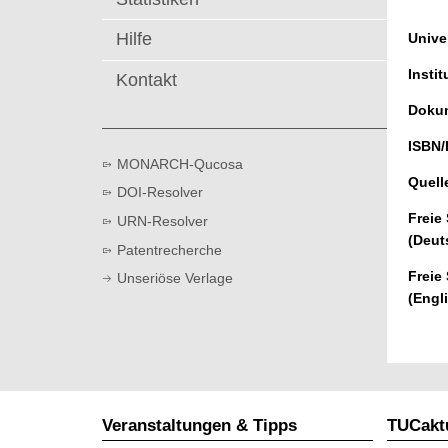
t
Hilfe
Univer
Instit
Kontakt
Dokum
ISBN/
MONARCH-Qucosa
Quell
DOI-Resolver
Freie
URN-Resolver
(Deut
Patentrecherche
Freie
Unseriöse Verlage
(Engl
Veranstaltungen & Tipps
TUCaktu