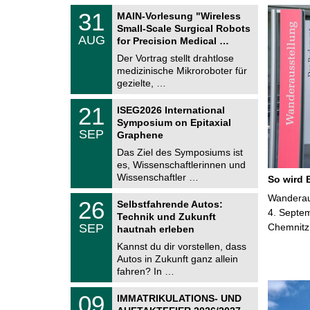
T
3
31
MAIN-Vorlesung "Wireless
U
1
Small-Scale Surgical Robots
C
.
AUG
h
for Precision Medical …
0
e
8
Der Vortrag stellt drahtlose
m
.
medizinische Mikroroboter für
n
2
i
gezielte, …
0
t
2
z
T
6
2
21
ISEG2026 International
U
1
Symposium on Epitaxial
C
.
SEP
h
Graphene
0
e
9
Das Ziel des Symposiums ist
m
.
es, Wissenschaftlerinnen und
n
2
i
Wissenschaftler …
So wird 
0
t
2
z
T
Wanderaus
6
2
26
Selbstfahrende Autos:
U
6
4. Septem
Technik und Zukunft
C
.
SEP
Chemnitz
h
hautnah erleben
0
e
9
Kannst du dir vorstellen, dass
m
.
Autos in Zukunft ganz allein
n
2
i
fahren? In …
0
t
2
z
T
6
0
09
IMMATRIKULATIONS- UND
U
9