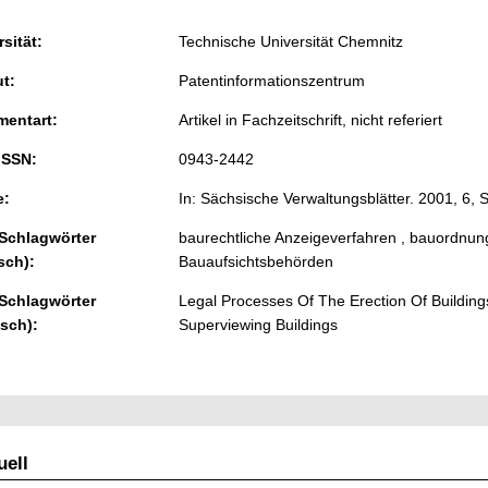
sität:
Technische Universität Chemnitz
ut:
Patentinformationszentrum
entart:
Artikel in Fachzeitschrift, nicht referiert
ISSN:
0943-2442
e:
In: Sächsische Verwaltungsblätter. 2001, 6, 
 Schlagwörter
baurechtliche Anzeigeverfahren , bauordnun
sch):
Bauaufsichtsbehörden
 Schlagwörter
Legal Processes Of The Erection Of Building
isch):
Superviewing Buildings
ell