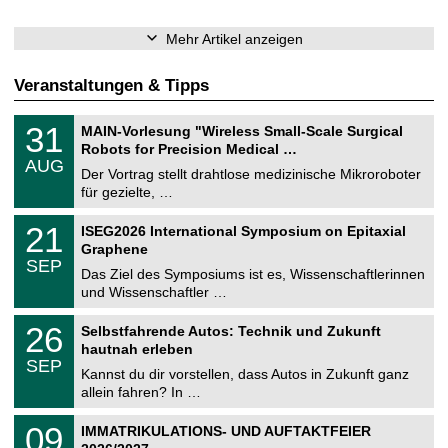
Mehr Artikel anzeigen
Veranstaltungen & Tipps
T
3
31
MAIN-Vorlesung "Wireless Small-Scale Surgical
U
1
Robots for Precision Medical …
C
.
AUG
h
0
Der Vortrag stellt drahtlose medizinische Mikroroboter
e
8
für gezielte, …
m
.
n
2
T
i
2
21
ISEG2026 International Symposium on Epitaxial
0
U
t
1
2
Graphene
C
z
.
6
SEP
h
0
Das Ziel des Symposiums ist es, Wissenschaftlerinnen
e
9
und Wissenschaftler …
m
.
n
2
T
i
2
26
Selbstfahrende Autos: Technik und Zukunft
0
U
t
6
2
hautnah erleben
C
z
.
6
SEP
h
0
Kannst du dir vorstellen, dass Autos in Zukunft ganz
e
9
allein fahren? In …
m
.
n
2
T
i
0
09
IMMATRIKULATIONS- UND AUFTAKTFEIER
0
U
t
9
2