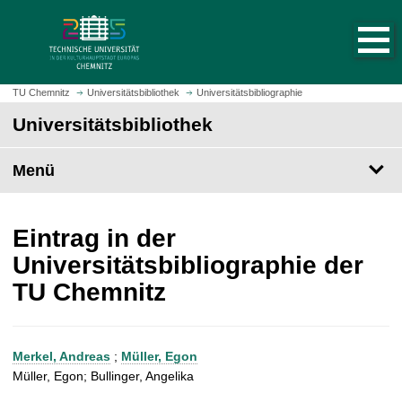
S
S
t
p
a
r
r
i
t
n
TU Chemnitz
Universitätsbibliothek
Universitätsbibliographie
s
g
Universitätsbibliothek
e
e
i
z
t
Menü
u
e
m
a
H
u
a
Eintrag in der
f
u
Universitätsbibliographie der
r
p
TU Chemnitz
u
t
f
i
e
n
n
h
Merkel, Andreas
;
Müller, Egon
a
Müller, Egon; Bullinger, Angelika
l