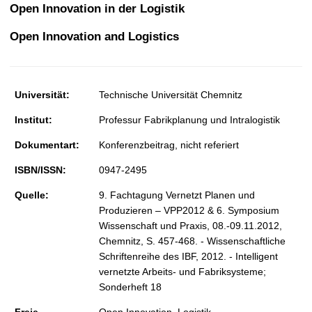
t
Open Innovation in der Logistik
Open Innovation and Logistics
Universität:
Technische Universität Chemnitz
Institut:
Professur Fabrikplanung und Intralogistik
Dokumentart:
Konferenzbeitrag, nicht referiert
ISBN/ISSN:
0947-2495
Quelle:
9. Fachtagung Vernetzt Planen und
Produzieren – VPP2012 & 6. Symposium
Wissenschaft und Praxis, 08.-09.11.2012,
Chemnitz, S. 457-468. - Wissenschaftliche
Schriftenreihe des IBF, 2012. - Intelligent
vernetzte Arbeits- und Fabriksysteme;
Sonderheft 18
Freie
Open Innovation, Logistik