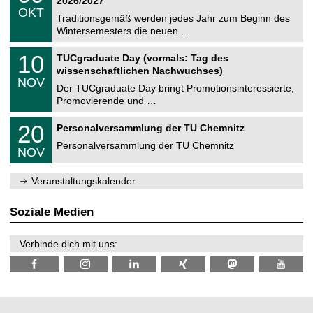
2026/2027
C
z
.
6
OKT
h
1
Traditionsgemäß werden jedes Jahr zum Beginn des
e
0
Wintersemesters die neuen …
m
.
n
2
Z
i
1
10
TUCgraduate Day (vormals: Tag des
0
e
t
0
2
wissenschaftlichen Nachwuchses)
n
z
.
6
NOV
t
1
Der TUCgraduate Day bringt Promotionsinteressierte,
r
1
Promovierende und …
u
.
m
2
T
f
2
20
Personalversammlung der TU Chemnitz
0
U
ü
0
2
C
r
Personalversammlung der TU Chemnitz
.
6
NOV
h
d
1
e
e
1
m
n
.
Veranstaltungskalender
n
w
2
i
i
0
t
s
2
Soziale Medien
z
s
6
e
n
Verbinde dich mit uns:
s
c
h
a
f
t
l